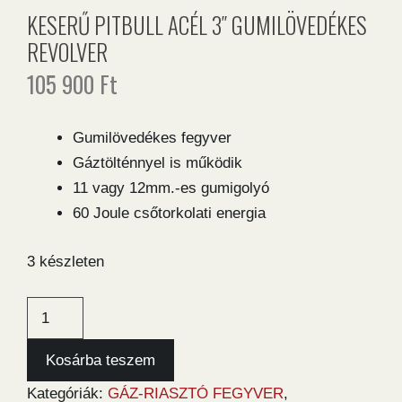
KESERŰ PITBULL ACÉL 3″ GUMILÖVEDÉKES
REVOLVER
105 900
Ft
Gumilövedékes fegyver
Gáztölténnyel is működik
11 vagy 12mm.-es gumigolyó
60 Joule csőtorkolati energia
3 készleten
Keserű
Pitbull
Acél
Kosárba teszem
3"
Kategóriák:
GÁZ-RIASZTÓ FEGYVER
,