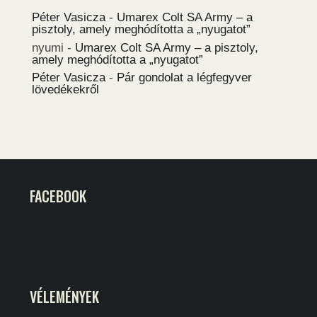
Péter Vasicza
-
Umarex Colt SA Army – a
pisztoly, amely meghódította a „nyugatot”
nyumi
-
Umarex Colt SA Army – a pisztoly,
amely meghódította a „nyugatot”
Péter Vasicza
-
Pár gondolat a légfegyver
lövedékekről
FACEBOOK
VÉLEMÉNYEK