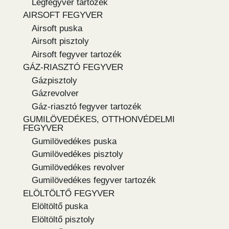
Légfegyver tartozék
AIRSOFT FEGYVER
Airsoft puska
Airsoft pisztoly
Airsoft fegyver tartozék
GÁZ-RIASZTÓ FEGYVER
Gázpisztoly
Gázrevolver
Gáz-riasztó fegyver tartozék
GUMILÖVEDÉKES, OTTHONVÉDELMI
FEGYVER
Gumilövedékes puska
Gumilövedékes pisztoly
Gumilövedékes revolver
Gumilövedékes fegyver tartozék
ELÖLTÖLTŐ FEGYVER
Elöltöltő puska
Elöltöltő pisztoly