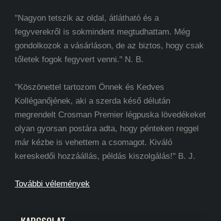
"Nagyon tetszik az oldal, átlátható és a
fegyverekről is sokmindent megtudhattam. Még
gondolkozok a vásárláson, de az biztos, hogy csak
tőletek fogok fegyvert venni." N. B.
"Köszönettel tartozom Önnek és Kedves
Kolléganőjének, aki a szerda késő délután
megrendelt Crosman Premier légpuska lövedékeket
olyan gyorsan postára adta, hogy pénteken reggel
már kézbe is vehettem a csomagot. Kiváló
kereskedői hozzáállás, példás kiszolgálás!" B. J.
További vélemények