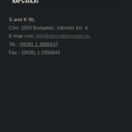
KAPCSOLAT
S and K Bt.
Cím: 1053 Budapest, Vámház krt. 4.
E-mail cím:
info@nimrodderringer.hu
Tel.:
(0036) 1 2669147
Fax.: (0036) 1 2350643