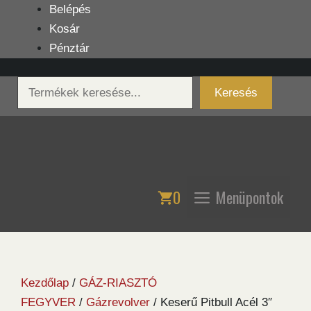
Kilépés
Belépés
a
Kosár
tartalomba
Pénztár
Keresés
Keresés
0
Menüpontok
Kezdőlap
/
GÁZ-RIASZTÓ
FEGYVER
/
Gázrevolver
/ Keserű Pitbull Acél 3″