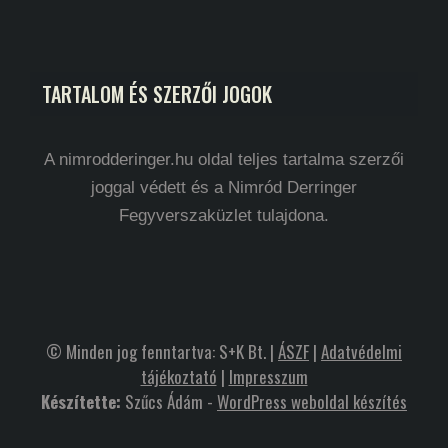
TARTALOM ÉS SZERZŐI JOGOK
A nimrodderinger.hu oldal teljes tartalma szerzői
joggal védett és a Nimród Derringer
Fegyverszaküzlet tulajdona.
© Minden jog fenntartva: S+K Bt. |
ÁSZF
|
Adatvédelmi
tájékoztató
|
Impresszum
Készítette:
Szűcs Ádám -
WordPress weboldal készítés