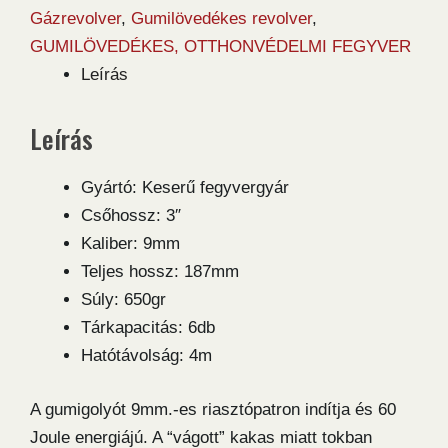
gumilövedékes
Gázrevolver
,
Gumilövedékes revolver
,
revolver
GUMILÖVEDÉKES, OTTHONVÉDELMI FEGYVER
mennyiség
Leírás
Leírás
Gyártó: Keserű fegyvergyár
Csőhossz: 3″
Kaliber: 9mm
Teljes hossz: 187mm
Súly: 650gr
Tárkapacitás: 6db
Hatótávolság: 4m
A gumigolyót 9mm.-es riasztópatron indítja és 60
Joule energiájú. A “vágott” kakas miatt tokban