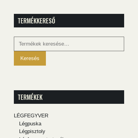
TERMÉKKERESŐ
Keresés
a
következőre:
Keresés
TERMÉKEK
LÉGFEGYVER
Légpuska
Légpisztoly