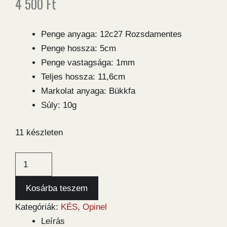
4 500
Ft
Penge anyaga: 12c27 Rozsdamentes
Penge hossza: 5cm
Penge vastagsága: 1mm
Teljes hossza: 11,6cm
Markolat anyaga: Bükkfa
Súly: 10g
11 készleten
Opinel
No.4
Inox
Kosárba teszem
bicska
Kategóriák:
KÉS
,
Opinel
mennyiség
Leírás