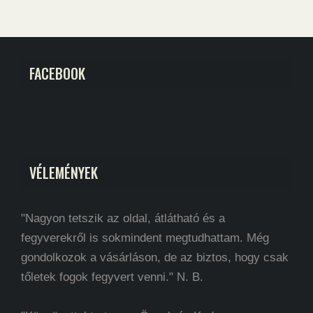
FACEBOOK
VÉLEMÉNYEK
"Nagyon tetszik az oldal, átlátható és a
fegyverekről is sokmindent megtudhattam. Még
gondolkozok a vásárláson, de az biztos, hogy csak
tőletek fogok fegyvert venni." N. B.