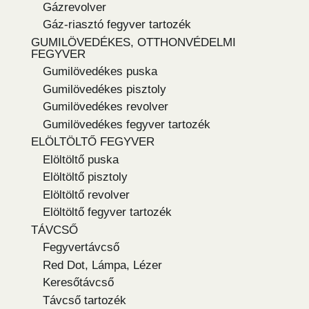
Gázrevolver
Gáz-riasztó fegyver tartozék
GUMILÖVEDÉKES, OTTHONVÉDELMI
FEGYVER
Gumilövedékes puska
Gumilövedékes pisztoly
Gumilövedékes revolver
Gumilövedékes fegyver tartozék
ELÖLTÖLTŐ FEGYVER
Elöltöltő puska
Elöltöltő pisztoly
Elöltöltő revolver
Elöltöltő fegyver tartozék
TÁVCSŐ
Fegyvertávcső
Red Dot, Lámpa, Lézer
Keresőtávcső
Távcső tartozék