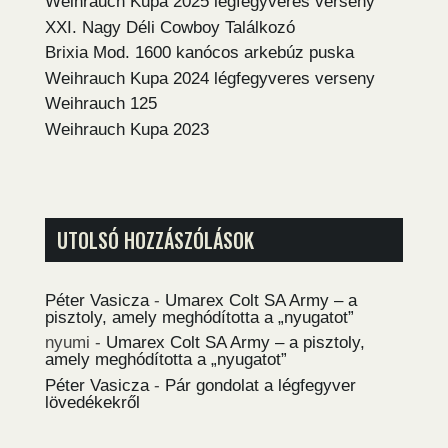
Weihrauch Kupa 2025 légfegyveres verseny
XXI. Nagy Déli Cowboy Találkozó
Brixia Mod. 1600 kanócos arkebúz puska
Weihrauch Kupa 2024 légfegyveres verseny
Weihrauch 125
Weihrauch Kupa 2023
UTOLSÓ HOZZÁSZÓLÁSOK
Péter Vasicza
-
Umarex Colt SA Army – a
pisztoly, amely meghódította a „nyugatot”
nyumi
-
Umarex Colt SA Army – a pisztoly,
amely meghódította a „nyugatot”
Péter Vasicza
-
Pár gondolat a légfegyver
lövedékekről