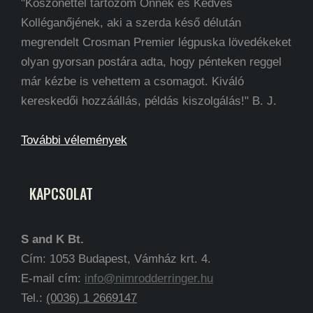
"Köszönettel tartozom Önnek és Kedves
Kolléganőjének, aki a szerda késő délután
megrendelt Crosman Premier légpuska lövedékeket
olyan gyorsan postára adta, hogy pénteken reggel
már kézbe is vehettem a csomagot. Kiváló
kereskedői hozzáállás, példás kiszolgálás!" B. J.
További vélemények
KAPCSOLAT
S and K Bt.
Cím: 1053 Budapest, Vámház krt. 4.
E-mail cím:
info@nimrodderringer.hu
Tel.:
(0036) 1 2669147