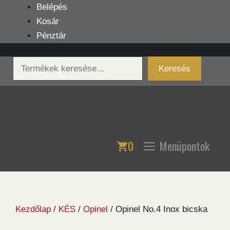
Kilépés
Belépés
a
Kosár
tartalomba
Pénztár
Keresés
Keresés
0
Menüpontok
Kezdőlap
/
KÉS
/
Opinel
/ Opinel No.4 Inox bicska