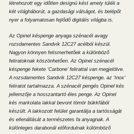
létrehozott egy időtlen designú kést amely túléli a
két világháborút, a gazdasági válságot, és belépőt
nyer a folyamatosan fejlődő digitális világba is.
Az Opinel késpenge anyaga szénacél avagy
rozsdamentes Sandvik 12C27 acélból készül.
Nagyon könnyen felismerhetőek a különböző
feliratoknak köszönhetően. Az Opinel szénacél
késpenge fekete ‘Carbone’ felirattal van megjelölve.
A rozsdamentes Sandvik 12C27 késpenge, az ‘Inox’
feliratot tartalmazza. A szénacél pengés Opinel kés
jellemzője a hosszantartó éles penge. Az Opinel
kés markolata lakkal bevont tömör bükkfából
készült. A lakkozott felület garantálja a tartósságát
és ellenállását a természetes fa anyagnak. A
különleges darabonál előfordulnak külömböző