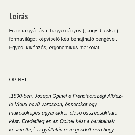
Leírás
Francia gyártású, hagyományos („bugylibicska”)
formavilágot képviselő kés behajtható pengével.
Egyedi kiképzés, ergonomikus markolat.
OPINEL
„1890-ben, Joseph Opinel a Franciaországi Albiez-
le-Vieux nevű városban, össerakot egy
működőképes ugyanakkor olcsó összecsukható
kést. Eredetileg ez az Opinel kést a barátainak
készitette,és egyáltalán nem gondolt arra hogy