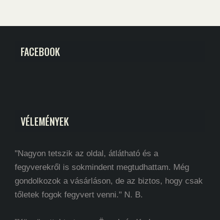
FACEBOOK
VÉLEMÉNYEK
"Nagyon tetszik az oldal, átlátható és a
fegyverekről is sokmindent megtudhattam. Még
gondolkozok a vásárláson, de az biztos, hogy csak
tőletek fogok fegyvert venni." N. B.