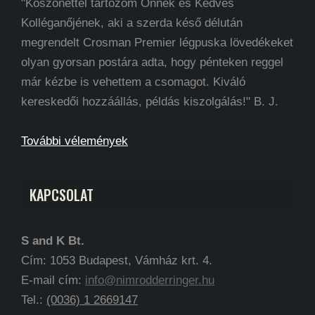
"Köszönettel tartozom Önnek és Kedves
Kolléganőjének, aki a szerda késő délután
megrendelt Crosman Premier légpuska lövedékeket
olyan gyorsan postára adta, hogy pénteken reggel
már kézbe is vehettem a csomagot. Kiváló
kereskedői hozzáállás, példás kiszolgálás!" B. J.
További vélemények
KAPCSOLAT
S and K Bt.
Cím: 1053 Budapest, Vámház krt. 4.
E-mail cím:
info@nimrodderringer.hu
Tel.:
(0036) 1 2669147