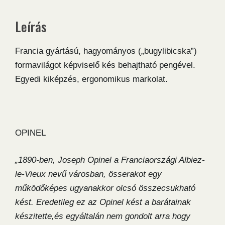
Leírás
Francia gyártású, hagyományos („bugylibicska”)
formavilágot képviselő kés behajtható pengével.
Egyedi kiképzés, ergonomikus markolat.
OPINEL
„1890-ben, Joseph Opinel a Franciaországi Albiez-
le-Vieux nevű városban, össerakot egy
működőképes ugyanakkor olcsó összecsukható
kést. Eredetileg ez az Opinel kést a barátainak
készitette,és egyáltalán nem gondolt arra hogy