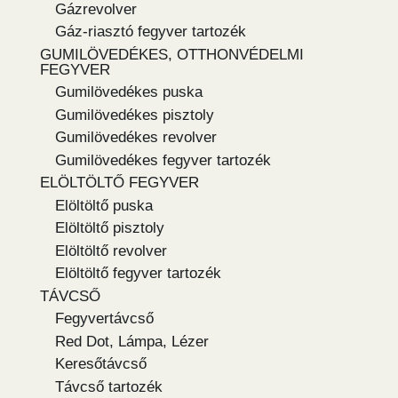
Gázrevolver
Gáz-riasztó fegyver tartozék
GUMILÖVEDÉKES, OTTHONVÉDELMI
FEGYVER
Gumilövedékes puska
Gumilövedékes pisztoly
Gumilövedékes revolver
Gumilövedékes fegyver tartozék
ELÖLTÖLTŐ FEGYVER
Elöltöltő puska
Elöltöltő pisztoly
Elöltöltő revolver
Elöltöltő fegyver tartozék
TÁVCSŐ
Fegyvertávcső
Red Dot, Lámpa, Lézer
Keresőtávcső
Távcső tartozék