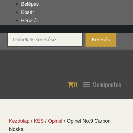
Kilépés
Belépés
a
Kosár
tartalomba
Pénztár
Keresés
Keresés
0
Menüpontok
Kezdőlap
/
KÉS
/
Opinel
/ Opinel No.9 Carbon
bicska