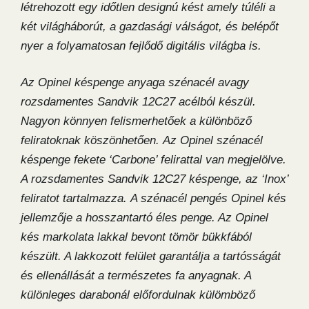
létrehozott egy időtlen designú kést amely túléli a
két világháborút, a gazdasági válságot, és belépőt
nyer a folyamatosan fejlődő digitális világba is.
Az Opinel késpenge anyaga szénacél avagy
rozsdamentes Sandvik 12C27 acélból készül.
Nagyon könnyen felismerhetőek a különböző
feliratoknak köszönhetően. Az Opinel szénacél
késpenge fekete ‘Carbone’ felirattal van megjelölve.
A rozsdamentes Sandvik 12C27 késpenge, az ‘Inox’
feliratot tartalmazza. A szénacél pengés Opinel kés
jellemzője a hosszantartó éles penge. Az Opinel
kés markolata lakkal bevont tömör bükkfából
készült. A lakkozott felület garantálja a tartósságát
és ellenállását a természetes fa anyagnak. A
különleges darabonál előfordulnak külömböző