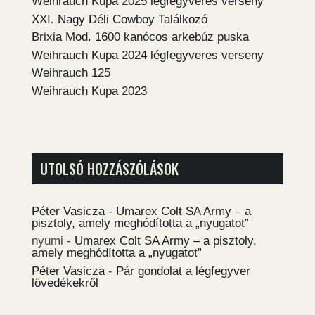
Weihrauch Kupa 2025 légfegyveres verseny
XXI. Nagy Déli Cowboy Találkozó
Brixia Mod. 1600 kanócos arkebúz puska
Weihrauch Kupa 2024 légfegyveres verseny
Weihrauch 125
Weihrauch Kupa 2023
UTOLSÓ HOZZÁSZÓLÁSOK
Péter Vasicza
-
Umarex Colt SA Army – a
pisztoly, amely meghódította a „nyugatot”
nyumi
-
Umarex Colt SA Army – a pisztoly,
amely meghódította a „nyugatot”
Péter Vasicza
-
Pár gondolat a légfegyver
lövedékekről