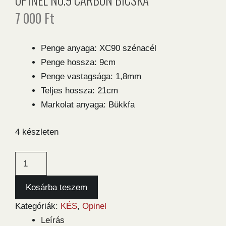
7 000
Ft
Penge anyaga: XC90 szénacél
Penge hossza: 9cm
Penge vastagsága: 1,8mm
Teljes hossza: 21cm
Markolat anyaga: Bükkfa
4 készleten
Opinel
No.9
Carbon
Kosárba teszem
bicska
Kategóriák:
KÉS
,
Opinel
mennyiség
Leírás