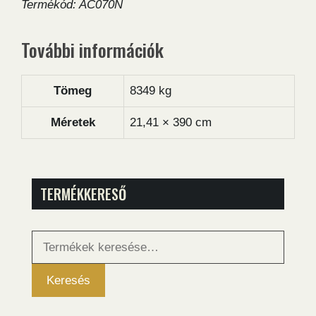
Termékód: AC070N
További információk
Tömeg
8349 kg
Méretek
21,41 × 390 cm
TERMÉKKERESŐ
Keresés
a
következőre:
Keresés