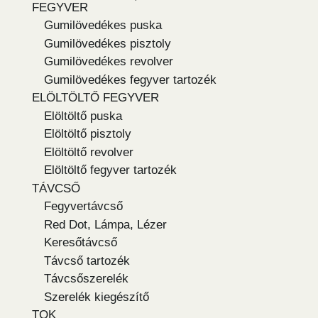
FEGYVER
Gumilövedékes puska
Gumilövedékes pisztoly
Gumilövedékes revolver
Gumilövedékes fegyver tartozék
ELÖLTÖLTŐ FEGYVER
Elöltöltő puska
Elöltöltő pisztoly
Elöltöltő revolver
Elöltöltő fegyver tartozék
TÁVCSŐ
Fegyvertávcső
Red Dot, Lámpa, Lézer
Keresőtávcső
Távcső tartozék
Távcsőszerelék
Szerelék kiegészítő
TOK