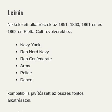
Nickel
Leírás
javítókészlet
mennyiség
Nikkelezett alkatrészek az 1851, 1860, 1861-es és
1862-es Pietta Colt revolverekhez.
Navy Yank
Reb Nord Navy
Reb Confederate
Army
Police
Dance
kompatibilis javítószett az összes fontos
alkatrésszel.