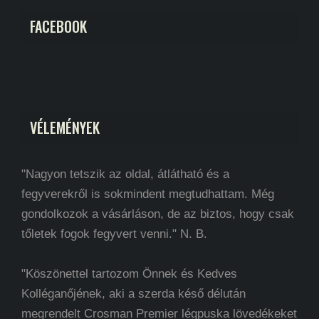
FACEBOOK
VÉLEMÉNYEK
"Nagyon tetszik az oldal, átlátható és a
fegyverekről is sokmindent megtudhattam. Még
gondolkozok a vásárláson, de az biztos, hogy csak
tőletek fogok fegyvert venni." N. B.
"Köszönettel tartozom Önnek és Kedves
Kolléganőjének, aki a szerda késő délután
megrendelt Crosman Premier légpuska lövedékeket