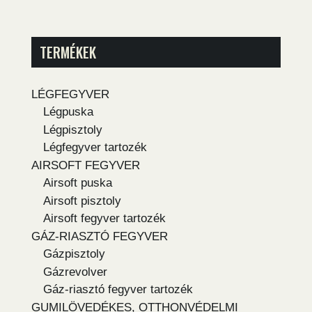
TERMÉKEK
LÉGFEGYVER
Légpuska
Légpisztoly
Légfegyver tartozék
AIRSOFT FEGYVER
Airsoft puska
Airsoft pisztoly
Airsoft fegyver tartozék
GÁZ-RIASZTÓ FEGYVER
Gázpisztoly
Gázrevolver
Gáz-riasztó fegyver tartozék
GUMILÖVEDÉKES, OTTHONVÉDELMI