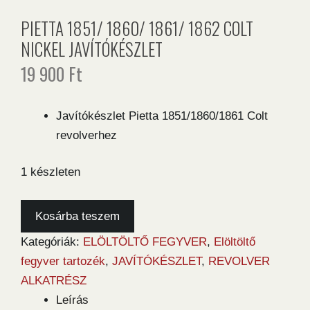
PIETTA 1851/ 1860/ 1861/ 1862 COLT
NICKEL JAVÍTÓKÉSZLET
19 900
Ft
Javítókészlet Pietta 1851/1860/1861 Colt
revolverhez
1 készleten
Pietta
Kosárba teszem
1851/
Kategóriák:
ELÖLTÖLTŐ FEGYVER
,
Elöltöltő
1860/
fegyver tartozék
,
JAVÍTÓKÉSZLET
,
REVOLVER
1861/
ALKATRÉSZ
1862
Leírás
Colt