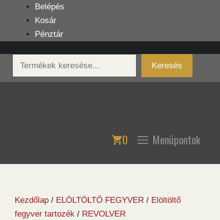
Kilépés
Belépés
a
Kosár
tartalomba
Pénztár
Keresés
Keresés
0
Menüpontok
Kezdőlap
/
ELÖLTÖLTŐ FEGYVER
/
Elöltöltő
fegyver tartozék
/
REVOLVER