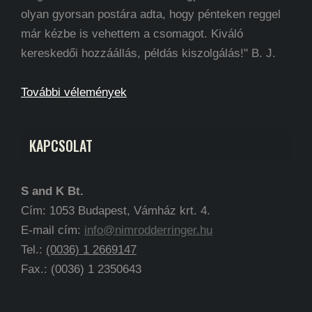
olyan gyorsan postára adta, hogy pénteken reggel
már kézbe is vehettem a csomagot. Kiváló
kereskedői hozzáállás, példás kiszolgálás!" B. J.
További vélemények
KAPCSOLAT
S and K Bt.
Cím: 1053 Budapest, Vámház krt. 4.
E-mail cím:
info@nimrodderringer.hu
Tel.:
(0036) 1 2669147
Fax.: (0036) 1 2350643