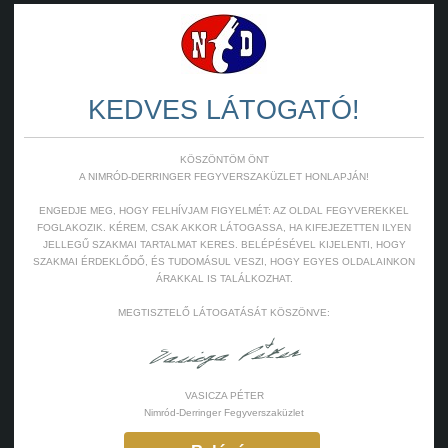
KEDVES LÁTOGATÓ!
KÖSZÖNTÖM ÖNT
A NIMRÓD-DERRINGER FEGYVERSZAKÜZLET HONLAPJÁN!
ENGEDJE MEG, HOGY FELHÍVJAM FIGYELMÉT: AZ OLDAL FEGYVEREKKEL
FOGLAKOZIK. KÉREM, CSAK AKKOR LÁTOGASSA, HA KIFEJEZETTEN ILYEN
JELLEGŰ SZAKMAI TARTALMAT KERES. BELÉPÉSÉVEL KIJELENTI, HOGY
SZAKMAI ÉRDEKLŐDŐ, ÉS TUDOMÁSUL VESZI, HOGY EGYES OLDALAINKON
ÁRAKKAL IS TALÁLKOZHAT.
MEGTISZTELŐ LÁTOGATÁSÁT KÖSZÖNVE:
VASICZA PÉTER
Nimród-Derringer Fegyverszaküzlet