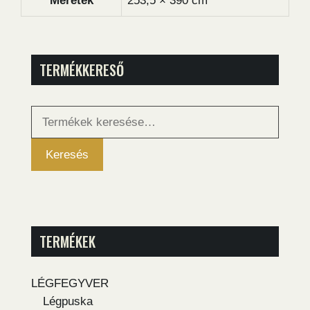
Méretek
253,5 × 390 cm
TERMÉKKERESŐ
Keresés
a
következőre:
Keresés
TERMÉKEK
LÉGFEGYVER
Légpuska