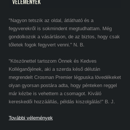
VÉLEMÉNYEK
"Nagyon tetszik az oldal, átlátható és a
fegyverekről is sokmindent megtudhattam. Még
gondolkozok a vásárláson, de az biztos, hogy csak
tőletek fogok fegyvert venni." N. B.
"Köszönettel tartozom Önnek és Kedves
Kolléganőjének, aki a szerda késő délután
megrendelt Crosman Premier légpuska lövedékeket
olyan gyorsan postára adta, hogy pénteken reggel
már kézbe is vehettem a csomagot. Kiváló
kereskedői hozzáállás, példás kiszolgálás!" B. J.
További vélemények