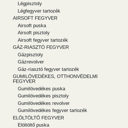
Légpisztoly
Légfegyver tartozék
AIRSOFT FEGYVER
Airsoft puska
Airsoft pisztoly
Airsoft fegyver tartozék
GÁZ-RIASZTÓ FEGYVER
Gázpisztoly
Gázrevolver
Gáz-riasztó fegyver tartozék
GUMILÖVEDÉKES, OTTHONVÉDELMI
FEGYVER
Gumilövedékes puska
Gumilövedékes pisztoly
Gumilövedékes revolver
Gumilövedékes fegyver tartozék
ELÖLTÖLTŐ FEGYVER
Elöltöltő puska