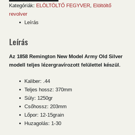
New
Kategóriák:
ELÖLTÖLTŐ FEGYVER
,
Elöltöltő
Model
revolver
Army
Leírás
Old
Silver
Leírás
.44
revolver
Az 1858 Remington New Model Army Old Silver
mennyiség
modell teljes lézergravírozott felülettel készül.
Kaliber: .44
Teljes hossz: 370mm
Súly: 1250gr
Csőhossz: 203mm
Lőpor: 12-15grain
Huzagolás: 1-30