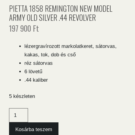
PIETTA 1858 REMINGTON NEW MODEL
ARMY OLD SILVER .44 REVOLVER
197 900
Ft
lézergravírozott markolatkeret, sátorvas,
kakas, tok, dob és cső
réz sátorvas
6 lövetű
.44 kaliber
5 készleten
Pietta
1858
Remington
Kosárba teszem