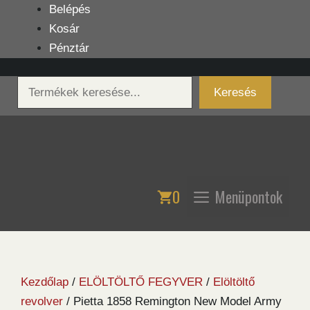
Kilépés
Belépés
a
Kosár
tartalomba
Pénztár
Keresés
Keresés
0
Menüpontok
Kezdőlap
/
ELÖLTÖLTŐ FEGYVER
/
Elöltöltő
revolver
/ Pietta 1858 Remington New Model Army