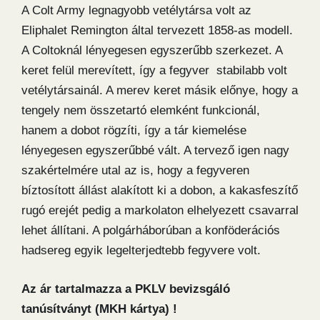
A Colt Army legnagyobb vetélytársa volt az
Eliphalet Remington által tervezett 1858-as modell.
A Coltoknál lényegesen egyszerűbb szerkezet. A
keret felül merevített, így a fegyver stabilabb volt
vetélytársainál. A merev keret másik előnye, hogy a
tengely nem összetartó elemként funkcionál,
hanem a dobot rögzíti, így a tár kiemelése
lényegesen egyszerűbbé vált. A tervező igen nagy
szakértelmére utal az is, hogy a fegyveren
bíztosított állást alakított ki a dobon, a kakasfeszítő
rugó erejét pedig a markolaton elhelyezett csavarral
lehet állítani. A polgárháborúban a konföderációs
hadsereg egyik legelterjedtebb fegyvere volt.
Az ár tartalmazza a PKLV bevizsgáló
tanúsítványt (MKH kártya) !