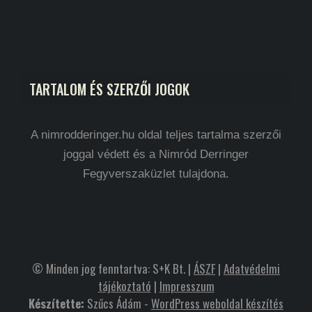
TARTALOM ÉS SZERZŐI JOGOK
A nimrodderinger.hu oldal teljes tartalma szerzői
joggal védett és a Nimród Derringer
Fegyverszaküzlet tulajdona.
© Minden jog fenntartva: S+K Bt. |
ÁSZF
|
Adatvédelmi
tájékoztató
|
Impresszum
Készítette:
Szűcs Ádám -
WordPress weboldal készítés