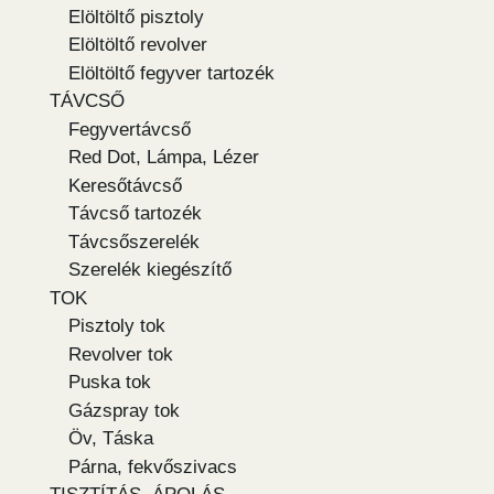
Elöltöltő pisztoly
Elöltöltő revolver
Elöltöltő fegyver tartozék
TÁVCSŐ
Fegyvertávcső
Red Dot, Lámpa, Lézer
Keresőtávcső
Távcső tartozék
Távcsőszerelék
Szerelék kiegészítő
TOK
Pisztoly tok
Revolver tok
Puska tok
Gázspray tok
Öv, Táska
Párna, fekvőszivacs