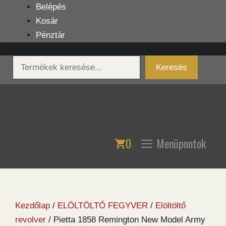
Kilépés
Belépés
a
Kosár
tartalomba
Pénztár
Keresés
Keresés
0
Menüpontok
Kezdőlap
/
ELÖLTÖLTŐ FEGYVER
/
Elöltöltő
revolver
/ Pietta 1858 Remington New Model Army