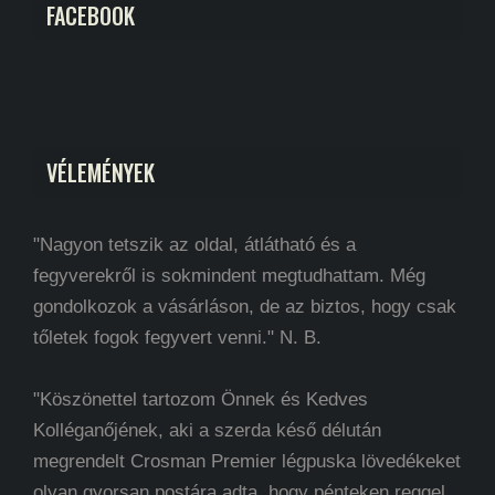
FACEBOOK
VÉLEMÉNYEK
"Nagyon tetszik az oldal, átlátható és a
fegyverekről is sokmindent megtudhattam. Még
gondolkozok a vásárláson, de az biztos, hogy csak
tőletek fogok fegyvert venni." N. B.
"Köszönettel tartozom Önnek és Kedves
Kolléganőjének, aki a szerda késő délután
megrendelt Crosman Premier légpuska lövedékeket
olyan gyorsan postára adta, hogy pénteken reggel