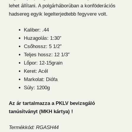
lehet állítani. A polgárháborúban a konföderációs
hadsereg egyik legelterjedtebb fegyvere volt.
Kaliber: .44
Huzagolás: 1:30″
Csőhossz: 5 1/2″
Teljes hossz: 12 1/3″
Lőpor: 12-15grain
Keret: Acél
Markolat: Diófa
Súly: 1200g
Az ár tartalmazza a PKLV bevizsgáló
tanúsítványt (MKH kártya) !
Termékkód: RGASH44