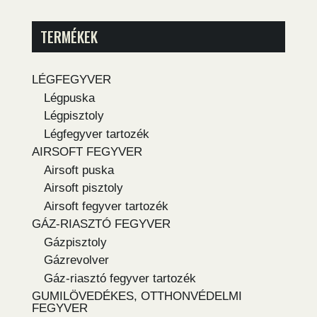
TERMÉKEK
LÉGFEGYVER
Légpuska
Légpisztoly
Légfegyver tartozék
AIRSOFT FEGYVER
Airsoft puska
Airsoft pisztoly
Airsoft fegyver tartozék
GÁZ-RIASZTÓ FEGYVER
Gázpisztoly
Gázrevolver
Gáz-riasztó fegyver tartozék
GUMILÖVEDÉKES, OTTHONVÉDELMI
FEGYVER