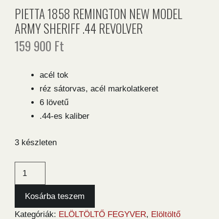
PIETTA 1858 REMINGTON NEW MODEL
ARMY SHERIFF .44 REVOLVER
159 900
Ft
acél tok
réz sátorvas, acél markolatkeret
6 lövetű
.44-es kaliber
3 készleten
Pietta
1858
Remington
Kosárba teszem
New
Kategóriák:
ELÖLTÖLTŐ FEGYVER
,
Elöltöltő