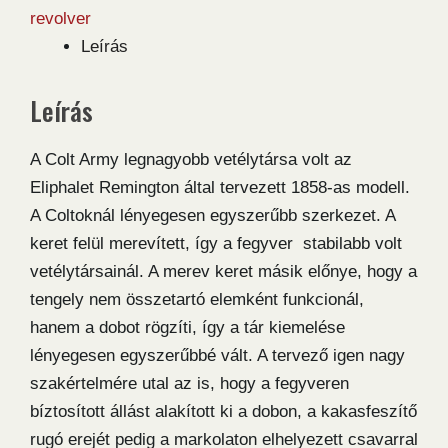
Model
revolver
Army
Leírás
Sheriff
.44
Leírás
revolver
mennyiség
A Colt Army legnagyobb vetélytársa volt az
Eliphalet Remington által tervezett 1858-as modell.
A Coltoknál lényegesen egyszerűbb szerkezet. A
keret felül merevített, így a fegyver stabilabb volt
vetélytársainál. A merev keret másik előnye, hogy a
tengely nem összetartó elemként funkcionál,
hanem a dobot rögzíti, így a tár kiemelése
lényegesen egyszerűbbé vált. A tervező igen nagy
szakértelmére utal az is, hogy a fegyveren
bíztosított állást alakított ki a dobon, a kakasfeszítő
rugó erejét pedig a markolaton elhelyezett csavarral