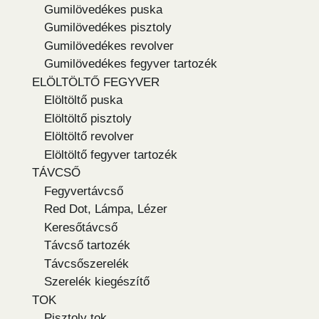
Gumilövedékes puska
Gumilövedékes pisztoly
Gumilövedékes revolver
Gumilövedékes fegyver tartozék
ELÖLTÖLTŐ FEGYVER
Elöltöltő puska
Elöltöltő pisztoly
Elöltöltő revolver
Elöltöltő fegyver tartozék
TÁVCSŐ
Fegyvertávcső
Red Dot, Lámpa, Lézer
Keresőtávcső
Távcső tartozék
Távcsőszerelék
Szerelék kiegészítő
TOK
Pisztoly tok