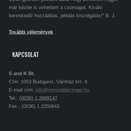
már kézbe is vehettem a csomagot. Kiváló
kereskedői hozzáállás, példás kiszolgálás!" B. J.
További vélemények
KAPCSOLAT
S and K Bt.
Cím: 1053 Budapest, Vámház krt. 4.
E-mail cím:
info@nimrodderringer.hu
Tel.:
(0036) 1 2669147
Fax.: (0036) 1 2350643