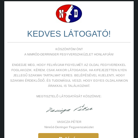
KEDVES LÁTOGATÓ!
KÖSZÖNTÖM ÖNT
A NIMRÓD-DERRINGER FEGYVERSZAKÜZLET HONLAPJÁN!
ENGEDJE MEG, HOGY FELHÍVJAM FIGYELMÉT: AZ OLDAL FEGYVEREKKEL
FOGLAKOZIK. KÉREM, CSAK AKKOR LÁTOGASSA, HA KIFEJEZETTEN ILYEN
JELLEGŰ SZAKMAI TARTALMAT KERES. BELÉPÉSÉVEL KIJELENTI, HOGY
SZAKMAI ÉRDEKLŐDŐ, ÉS TUDOMÁSUL VESZI, HOGY EGYES OLDALAINKON
ÁRAKKAL IS TALÁLKOZHAT.
MEGTISZTELŐ LÁTOGATÁSÁT KÖSZÖNVE:
VASICZA PÉTER
Nimród-Derringer Fegyverszaküzlet