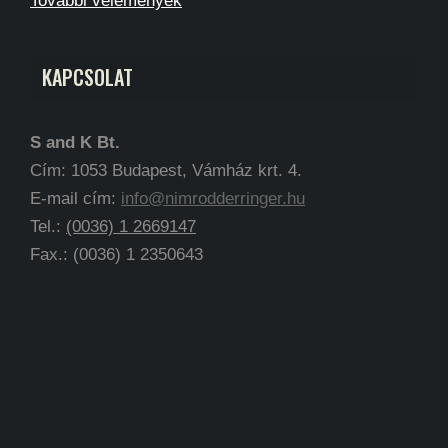
További vélemények
KAPCSOLAT
S and K Bt.
Cím: 1053 Budapest, Vámház krt. 4.
E-mail cím:
info@nimrodderringer.hu
Tel.:
(0036) 1 2669147
Fax.: (0036) 1 2350643