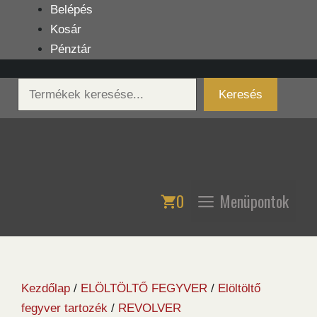
Kilépés
Belépés
a
Kosár
tartalomba
Pénztár
Keresés
Keresés
0
Menüpontok
Kezdőlap
/
ELÖLTÖLTŐ FEGYVER
/
Elöltöltő
fegyver tartozék
/
REVOLVER