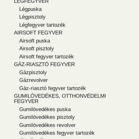
LÉGFEGYVER
Légpuska
Légpisztoly
Légfegyver tartozék
AIRSOFT FEGYVER
Airsoft puska
Airsoft pisztoly
Airsoft fegyver tartozék
GÁZ-RIASZTÓ FEGYVER
Gázpisztoly
Gázrevolver
Gáz-riasztó fegyver tartozék
GUMILÖVEDÉKES, OTTHONVÉDELMI
FEGYVER
Gumilövedékes puska
Gumilövedékes pisztoly
Gumilövedékes revolver
Gumilövedékes fegyver tartozék