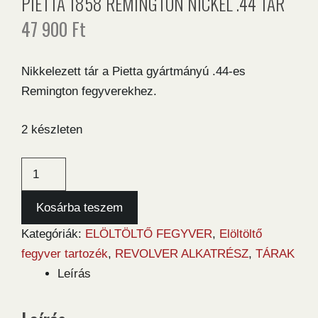
PIETTA 1858 REMINGTON NICKEL .44 TÁR
47 900
Ft
Nikkelezett tár a Pietta gyártmányú .44-es
Remington fegyverekhez.
2 készleten
Pietta
1858
Remington
Kosárba teszem
Nickel
Kategóriák:
ELÖLTÖLTŐ FEGYVER
,
Elöltöltő
.44
fegyver tartozék
,
REVOLVER ALKATRÉSZ
,
TÁRAK
tár
Leírás
mennyiség