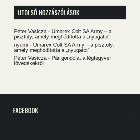
UTOLSÓ HOZZÁSZÓLÁSOK
Péter Vasicza
-
Umarex Colt SA Army – a
pisztoly, amely meghódította a „nyugatot”
nyumi
-
Umarex Colt SA Army – a pisztoly,
amely meghódította a „nyugatot”
Péter Vasicza
-
Pár gondolat a légfegyver
lövedékekről
FACEBOOK