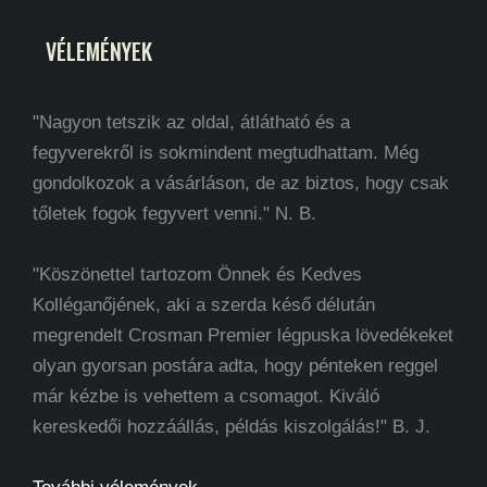
VÉLEMÉNYEK
"Nagyon tetszik az oldal, átlátható és a
fegyverekről is sokmindent megtudhattam. Még
gondolkozok a vásárláson, de az biztos, hogy csak
tőletek fogok fegyvert venni." N. B.
"Köszönettel tartozom Önnek és Kedves
Kolléganőjének, aki a szerda késő délután
megrendelt Crosman Premier légpuska lövedékeket
olyan gyorsan postára adta, hogy pénteken reggel
már kézbe is vehettem a csomagot. Kiváló
kereskedői hozzáállás, példás kiszolgálás!" B. J.