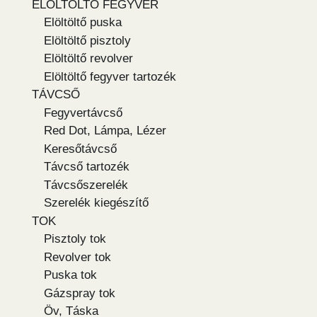
ELÖLTÖLTŐ FEGYVER
Elöltöltő puska
Elöltöltő pisztoly
Elöltöltő revolver
Elöltöltő fegyver tartozék
TÁVCSŐ
Fegyvertávcső
Red Dot, Lámpa, Lézer
Keresőtávcső
Távcső tartozék
Távcsőszerelék
Szerelék kiegészítő
TOK
Pisztoly tok
Revolver tok
Puska tok
Gázspray tok
Öv, Táska