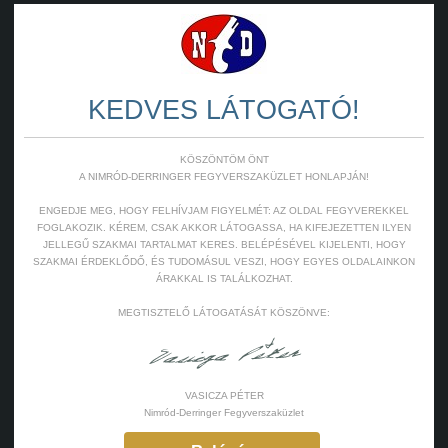
KEDVES LÁTOGATÓ!
KÖSZÖNTÖM ÖNT
A NIMRÓD-DERRINGER FEGYVERSZAKÜZLET HONLAPJÁN!
ENGEDJE MEG, HOGY FELHÍVJAM FIGYELMÉT: AZ OLDAL FEGYVEREKKEL
FOGLAKOZIK. KÉREM, CSAK AKKOR LÁTOGASSA, HA KIFEJEZETTEN ILYEN
JELLEGŰ SZAKMAI TARTALMAT KERES. BELÉPÉSÉVEL KIJELENTI, HOGY
SZAKMAI ÉRDEKLŐDŐ, ÉS TUDOMÁSUL VESZI, HOGY EGYES OLDALAINKON
ÁRAKKAL IS TALÁLKOZHAT.
MEGTISZTELŐ LÁTOGATÁSÁT KÖSZÖNVE:
VASICZA PÉTER
Nimród-Derringer Fegyverszaküzlet