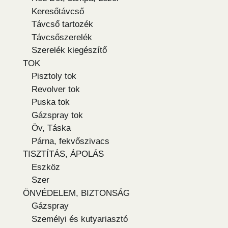
Keresőtávcső
Távcső tartozék
Távcsőszerelék
Szerelék kiegészítő
TOK
Pisztoly tok
Revolver tok
Puska tok
Gázspray tok
Öv, Táska
Párna, fekvőszivacs
TISZTÍTÁS, ÁPOLÁS
Eszköz
Szer
ÖNVÉDELEM, BIZTONSÁG
Gázspray
Személyi és kutyariasztó