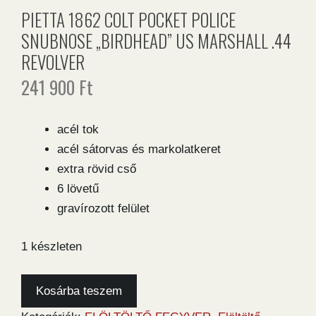
PIETTA 1862 COLT POCKET POLICE
SNUBNOSE „BIRDHEAD” US MARSHALL .44
REVOLVER
241 900
Ft
acél tok
acél sátorvas és markolatkeret
extra rövid cső
6 lövetű
gravírozott felület
1 készleten
Pietta
Kosárba teszem
1862