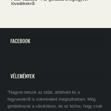
lövedékekről
FACEBOOK
VÉLEMÉNYEK
"Nagyon tetszik az oldal, átlátható és a
fegyverekről is sokmindent megtudhattam. Még
gondolkozok a vásárláson, de az biztos, hogy csak