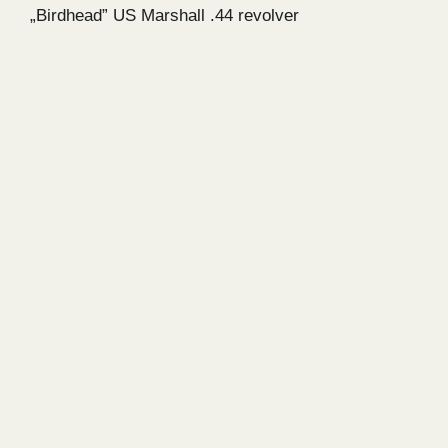
„Birdhead” US Marshall .44 revolver