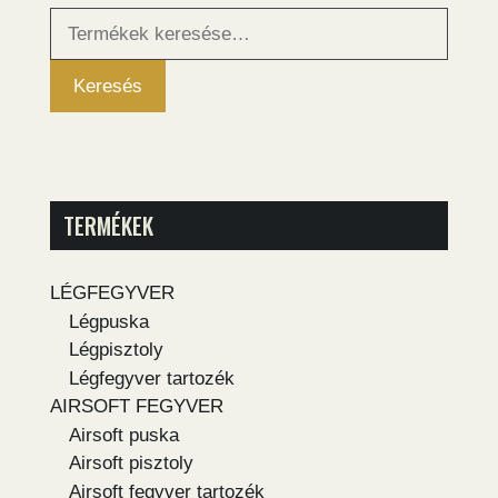
Keresés
a
következőre:
Keresés
TERMÉKEK
LÉGFEGYVER
Légpuska
Légpisztoly
Légfegyver tartozék
AIRSOFT FEGYVER
Airsoft puska
Airsoft pisztoly
Airsoft fegyver tartozék