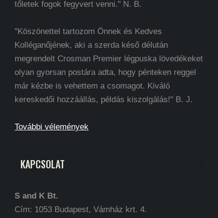
tőletek fogok fegyvert venni." N. B.
"Köszönettel tartozom Önnek és Kedves
Kolléganőjének, aki a szerda késő délután
megrendelt Crosman Premier légpuska lövedékeket
olyan gyorsan postára adta, hogy pénteken reggel
már kézbe is vehettem a csomagot. Kiváló
kereskedői hozzáállás, példás kiszolgálás!" B. J.
További vélemények
KAPCSOLAT
S and K Bt.
Cím: 1053 Budapest, Vámház krt. 4.