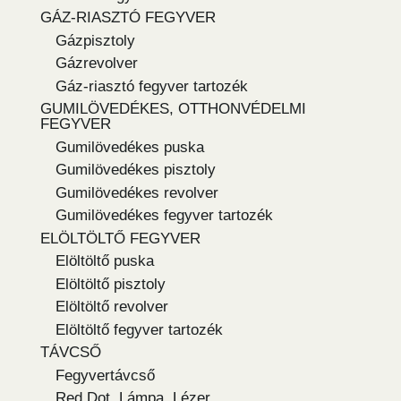
GÁZ-RIASZTÓ FEGYVER
Gázpisztoly
Gázrevolver
Gáz-riasztó fegyver tartozék
GUMILÖVEDÉKES, OTTHONVÉDELMI
FEGYVER
Gumilövedékes puska
Gumilövedékes pisztoly
Gumilövedékes revolver
Gumilövedékes fegyver tartozék
ELÖLTÖLTŐ FEGYVER
Elöltöltő puska
Elöltöltő pisztoly
Elöltöltő revolver
Elöltöltő fegyver tartozék
TÁVCSŐ
Fegyvertávcső
Red Dot, Lámpa, Lézer