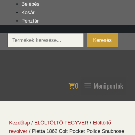
Kilépés
Belépés
a
Kosár
tartalomba
Pénztár
Keresés
Keresés
0
Menüpontok
Kezdőlap
/
ELÖLTÖLTŐ FEGYVER
/
Elöltöltő
revolver
/ Pietta 1862 Colt Pocket Police Snubnose