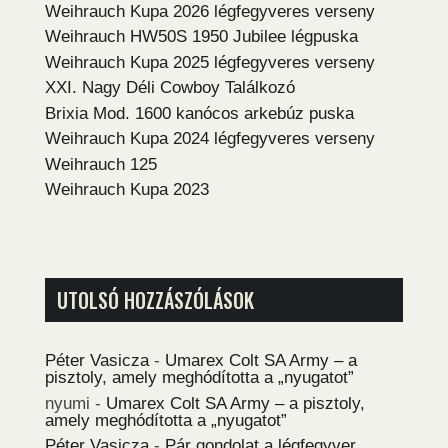
Weihrauch Kupa 2026 légfegyveres verseny
Weihrauch HW50S 1950 Jubilee légpuska
Weihrauch Kupa 2025 légfegyveres verseny
XXI. Nagy Déli Cowboy Találkozó
Brixia Mod. 1600 kanócos arkebúz puska
Weihrauch Kupa 2024 légfegyveres verseny
Weihrauch 125
Weihrauch Kupa 2023
UTOLSÓ HOZZÁSZÓLÁSOK
Péter Vasicza
-
Umarex Colt SA Army – a
pisztoly, amely meghódította a „nyugatot”
nyumi
-
Umarex Colt SA Army – a pisztoly,
amely meghódította a „nyugatot”
Péter Vasicza
-
Pár gondolat a légfegyver