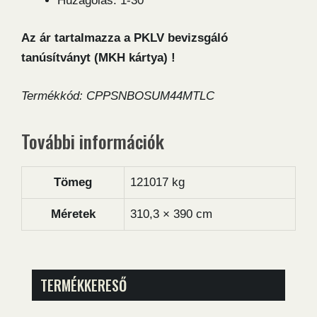
Huzagolás: 1-30
Az ár tartalmazza a PKLV bevizsgáló
tanúsítványt (MKH kártya) !
Termékkód: CPPSNBOSUM44MTLC
További információk
Tömeg
121017 kg
Méretek
310,3 × 390 cm
TERMÉKKERESŐ