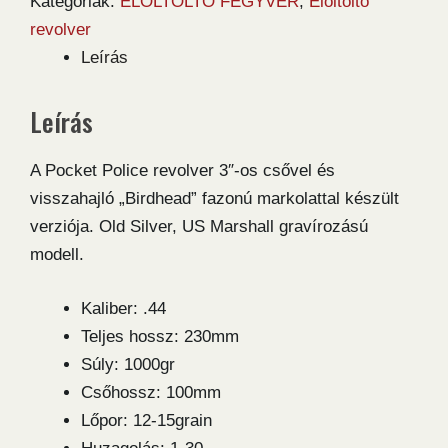
Kategóriák:
ELÖLTÖLTŐ FEGYVER
,
Elöltöltő
Colt
revolver
Pocket
Leírás
Police
Snubnose
Leírás
"Birdhead"
US
A Pocket Police revolver 3″-os csővel és
Marshall
visszahajló „Birdhead” fazonú markolattal készült
.44
verziója. Old Silver, US Marshall gravírozású
revolver
modell.
mennyiség
Kaliber: .44
Teljes hossz: 230mm
Súly: 1000gr
Csőhossz: 100mm
Lőpor: 12-15grain