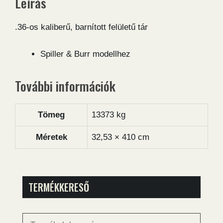
Leírás
mennyiség
.36-os kaliberű, barnított felületű tár
Spiller & Burr modellhez
További információk
Tömeg
13373 kg
Méretek
32,53 × 410 cm
TERMÉKKERESŐ
Keresés