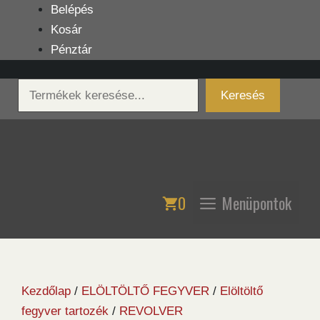
Kilépés
Belépés
a
Kosár
tartalomba
Pénztár
Keresés
Keresés
0
Menüpontok
Kezdőlap
/
ELÖLTÖLTŐ FEGYVER
/
Elöltöltő
fegyver tartozék
/
REVOLVER