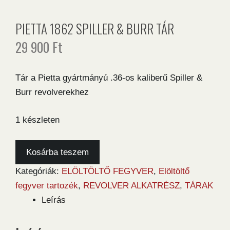
PIETTA 1862 SPILLER & BURR TÁR
29 900
Ft
Tár a Pietta gyártmányú .36-os kaliberű Spiller &
Burr revolverekhez
1 készleten
Pietta
Kosárba teszem
1862
Kategóriák:
ELÖLTÖLTŐ FEGYVER
,
Elöltöltő
Spiller
fegyver tartozék
,
REVOLVER ALKATRÉSZ
,
TÁRAK
&
Leírás
Burr
tár