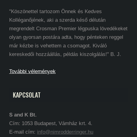
"Köszönettel tartozom Önnek és Kedves
Kolléganőjének, aki a szerda késő délután
megrendelt Crosman Premier légpuska lövedékeket
olyan gyorsan postára adta, hogy pénteken reggel
már kézbe is vehettem a csomagot. Kiváló
kereskedői hozzáállás, példás kiszolgálás!" B. J.
További vélemények
KAPCSOLAT
S and K Bt.
Cím: 1053 Budapest, Vámház krt. 4.
E-mail cím:
info@nimrodderringer.hu