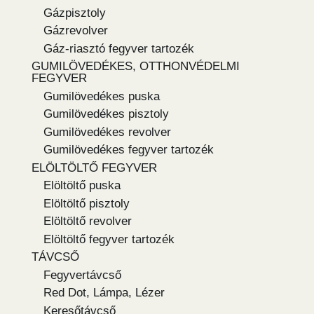
Gázpisztoly
Gázrevolver
Gáz-riasztó fegyver tartozék
GUMILÖVEDÉKES, OTTHONVÉDELMI
FEGYVER
Gumilövedékes puska
Gumilövedékes pisztoly
Gumilövedékes revolver
Gumilövedékes fegyver tartozék
ELÖLTÖLTŐ FEGYVER
Elöltöltő puska
Elöltöltő pisztoly
Elöltöltő revolver
Elöltöltő fegyver tartozék
TÁVCSŐ
Fegyvertávcső
Red Dot, Lámpa, Lézer
Keresőtávcső