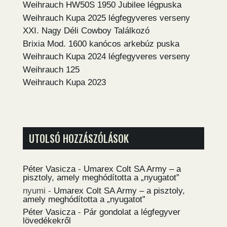
Weihrauch HW50S 1950 Jubilee légpuska
Weihrauch Kupa 2025 légfegyveres verseny
XXI. Nagy Déli Cowboy Találkozó
Brixia Mod. 1600 kanócos arkebúz puska
Weihrauch Kupa 2024 légfegyveres verseny
Weihrauch 125
Weihrauch Kupa 2023
UTOLSÓ HOZZÁSZÓLÁSOK
Péter Vasicza
-
Umarex Colt SA Army – a
pisztoly, amely meghódította a „nyugatot”
nyumi
-
Umarex Colt SA Army – a pisztoly,
amely meghódította a „nyugatot”
Péter Vasicza
-
Pár gondolat a légfegyver
lövedékekről