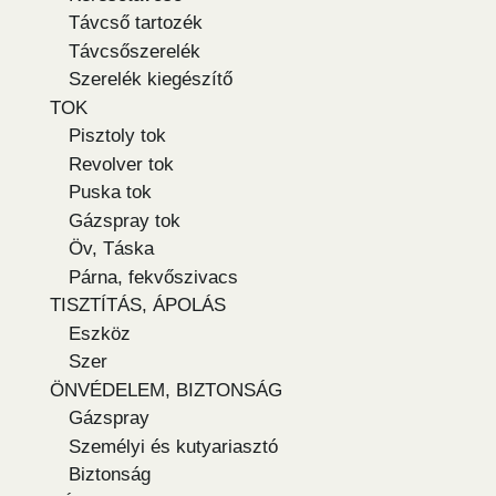
Távcső tartozék
Távcsőszerelék
Szerelék kiegészítő
TOK
Pisztoly tok
Revolver tok
Puska tok
Gázspray tok
Öv, Táska
Párna, fekvőszivacs
TISZTÍTÁS, ÁPOLÁS
Eszköz
Szer
ÖNVÉDELEM, BIZTONSÁG
Gázspray
Személyi és kutyariasztó
Biztonság