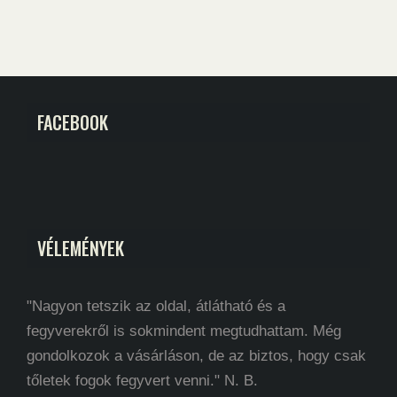
FACEBOOK
VÉLEMÉNYEK
"Nagyon tetszik az oldal, átlátható és a
fegyverekről is sokmindent megtudhattam. Még
gondolkozok a vásárláson, de az biztos, hogy csak
tőletek fogok fegyvert venni." N. B.