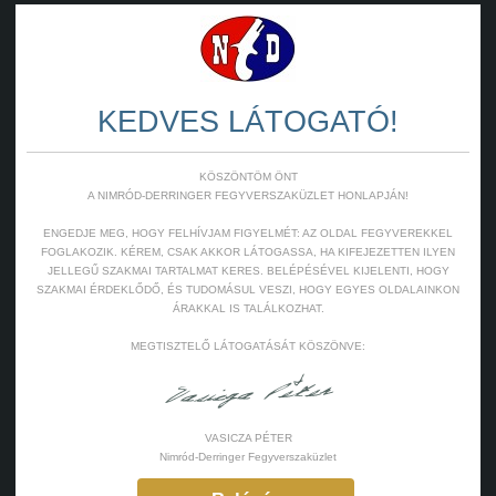
KEDVES LÁTOGATÓ!
KÖSZÖNTÖM ÖNT
A NIMRÓD-DERRINGER FEGYVERSZAKÜZLET HONLAPJÁN!
ENGEDJE MEG, HOGY FELHÍVJAM FIGYELMÉT: AZ OLDAL FEGYVEREKKEL
FOGLAKOZIK. KÉREM, CSAK AKKOR LÁTOGASSA, HA KIFEJEZETTEN ILYEN
JELLEGŰ SZAKMAI TARTALMAT KERES. BELÉPÉSÉVEL KIJELENTI, HOGY
SZAKMAI ÉRDEKLŐDŐ, ÉS TUDOMÁSUL VESZI, HOGY EGYES OLDALAINKON
ÁRAKKAL IS TALÁLKOZHAT.
MEGTISZTELŐ LÁTOGATÁSÁT KÖSZÖNVE:
VASICZA PÉTER
Nimród-Derringer Fegyverszaküzlet