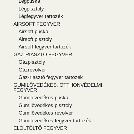
Légpuska
Légpisztoly
Légfegyver tartozék
AIRSOFT FEGYVER
Airsoft puska
Airsoft pisztoly
Airsoft fegyver tartozék
GÁZ-RIASZTÓ FEGYVER
Gázpisztoly
Gázrevolver
Gáz-riasztó fegyver tartozék
GUMILÖVEDÉKES, OTTHONVÉDELMI
FEGYVER
Gumilövedékes puska
Gumilövedékes pisztoly
Gumilövedékes revolver
Gumilövedékes fegyver tartozék
ELÖLTÖLTŐ FEGYVER