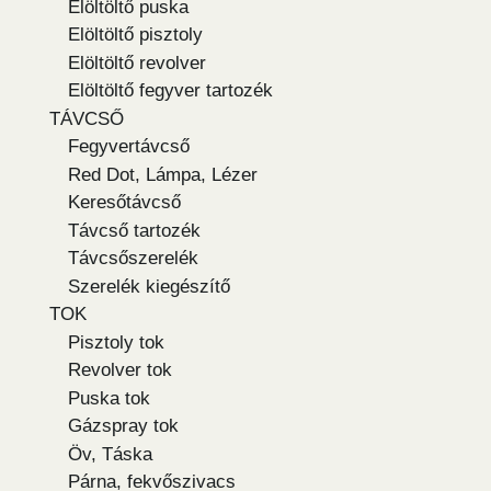
Elöltöltő puska
Elöltöltő pisztoly
Elöltöltő revolver
Elöltöltő fegyver tartozék
TÁVCSŐ
Fegyvertávcső
Red Dot, Lámpa, Lézer
Keresőtávcső
Távcső tartozék
Távcsőszerelék
Szerelék kiegészítő
TOK
Pisztoly tok
Revolver tok
Puska tok
Gázspray tok
Öv, Táska
Párna, fekvőszivacs