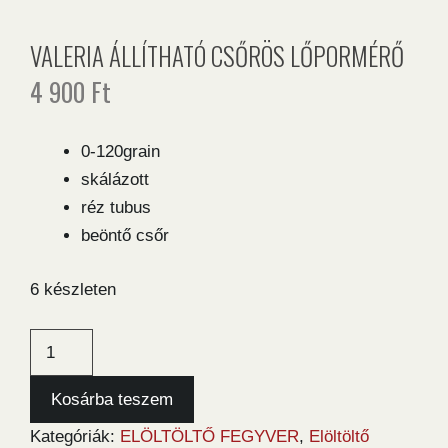
VALERIA ÁLLÍTHATÓ CSŐRÖS LŐPORMÉRŐ
4 900
Ft
0-120grain
skálázott
réz tubus
beöntő csőr
6 készleten
Valeria
állítható
csőrös
Kosárba teszem
lőpormérő
Kategóriák:
ELÖLTÖLTŐ FEGYVER
,
Elöltöltő