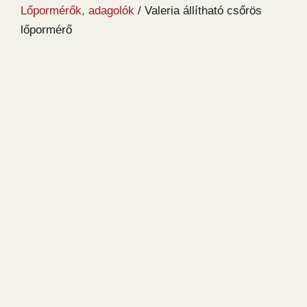
Lőpormérők, adagolók
/ Valeria állítható csőrös
lőpormérő