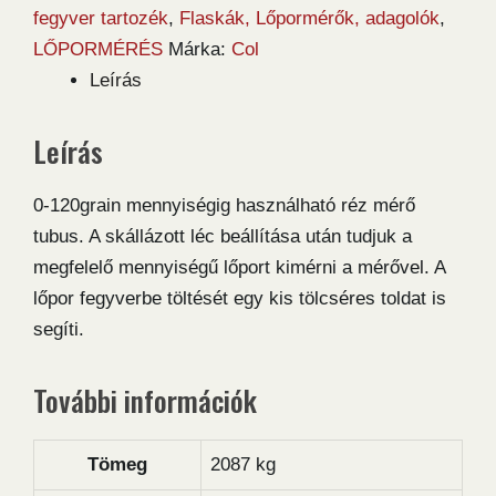
mennyiség
fegyver tartozék
,
Flaskák, Lőpormérők, adagolók
,
LŐPORMÉRÉS
Márka:
Col
Leírás
Leírás
0-120grain mennyiségig használható réz mérő
tubus. A skállázott léc beállítása után tudjuk a
megfelelő mennyiségű lőport kimérni a mérővel. A
lőpor fegyverbe töltését egy kis tölcséres toldat is
segíti.
További információk
Tömeg
2087 kg