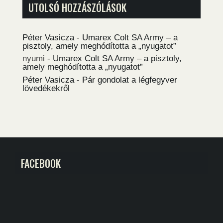
UTOLSÓ HOZZÁSZÓLÁSOK
Péter Vasicza
-
Umarex Colt SA Army – a
pisztoly, amely meghódította a „nyugatot”
nyumi
-
Umarex Colt SA Army – a pisztoly,
amely meghódította a „nyugatot”
Péter Vasicza
-
Pár gondolat a légfegyver
lövedékekről
FACEBOOK