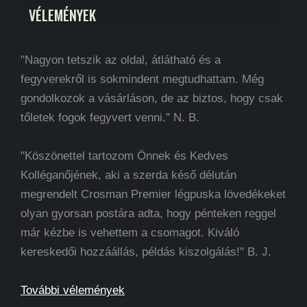
VÉLEMÉNYEK
"Nagyon tetszik az oldal, átlátható és a
fegyverekről is sokmindent megtudhattam. Még
gondolkozok a vásárláson, de az biztos, hogy csak
tőletek fogok fegyvert venni." N. B.
"Köszönettel tartozom Önnek és Kedves
Kolléganőjének, aki a szerda késő délután
megrendelt Crosman Premier légpuska lövedékeket
olyan gyorsan postára adta, hogy pénteken reggel
már kézbe is vehettem a csomagot. Kiváló
kereskedői hozzáállás, példás kiszolgálás!" B. J.
További vélemények