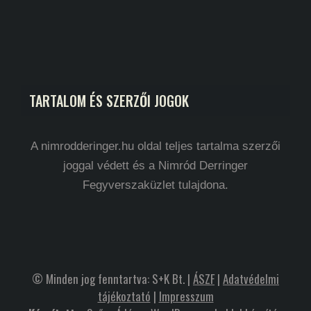
TARTALOM ÉS SZERZŐI JOGOK
A nimrodderinger.hu oldal teljes tartalma szerzői
joggal védett és a Nimród Derringer
Fegyverszaküzlet tulajdona.
© Minden jog fenntartva: S+K Bt. |
ÁSZF
|
Adatvédelmi
tájékoztató
|
Impresszum