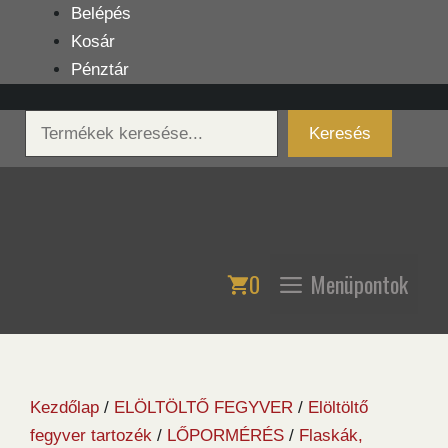
Kilépés
Belépés
a
Kosár
tartalomba
Pénztár
Keresés
Keresés
0
Menüpontok
Kezdőlap
/
ELÖLTÖLTŐ FEGYVER
/
Elöltöltő
fegyver tartozék
/
LŐPORMÉRÉS
/
Flaskák,