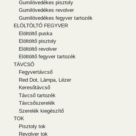
Gumilövedékes pisztoly
Gumilövedékes revolver
Gumilövedékes fegyver tartozék
ELÖLTÖLTŐ FEGYVER
Elöltöltő puska
Elöltöltő pisztoly
Elöltöltő revolver
Elöltöltő fegyver tartozék
TÁVCSŐ
Fegyvertávcső
Red Dot, Lámpa, Lézer
Keresőtávcső
Távcső tartozék
Távcsőszerelék
Szerelék kiegészítő
TOK
Pisztoly tok
Revolver tok