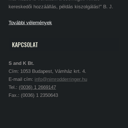
kereskedői hozzáállás, példás kiszolgálás!" B. J.
További vélemények
KAPCSOLAT
S and K Bt.
Cím: 1053 Budapest, Vámház krt. 4.
E-mail cím:
info@nimrodderringer.hu
Tel.:
(0036) 1 2669147
Fax.: (0036) 1 2350643