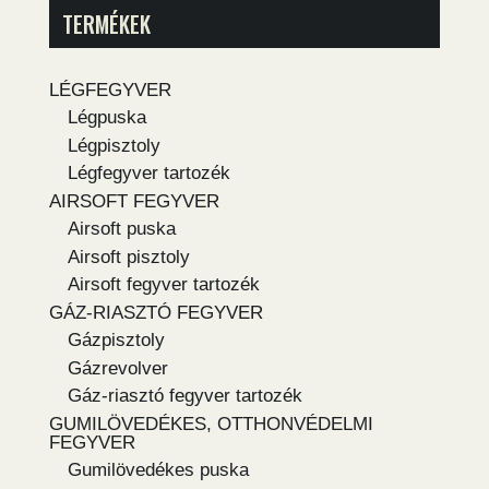
TERMÉKEK
LÉGFEGYVER
Légpuska
Légpisztoly
Légfegyver tartozék
AIRSOFT FEGYVER
Airsoft puska
Airsoft pisztoly
Airsoft fegyver tartozék
GÁZ-RIASZTÓ FEGYVER
Gázpisztoly
Gázrevolver
Gáz-riasztó fegyver tartozék
GUMILÖVEDÉKES, OTTHONVÉDELMI
FEGYVER
Gumilövedékes puska