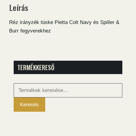
Leírás
Réz irányzék tüske Pietta Colt Navy és Spiller &
Burr fegyverekhez
TERMÉKKERESŐ
Keresés
a
következőre:
Keresés