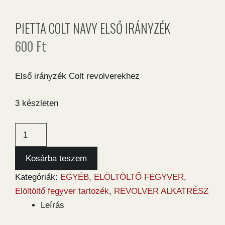
PIETTA COLT NAVY ELSŐ IRÁNYZÉK
600
Ft
Első irányzék Colt revolverekhez
3 készleten
Pietta
Colt
Navy
Kosárba teszem
első
Kategóriák:
EGYÉB
,
ELÖLTÖLTŐ FEGYVER
,
irányzék
Elöltöltő fegyver tartozék
,
REVOLVER ALKATRÉSZ
mennyiség
Leírás