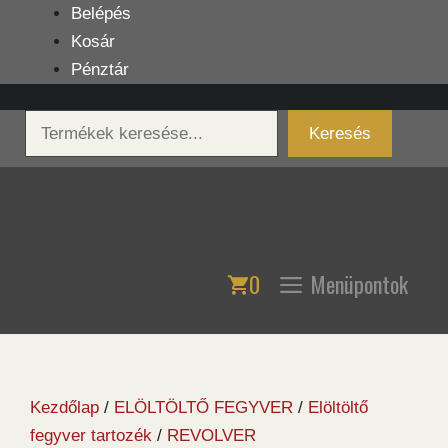
Kilépés
Belépés
a
Kosár
tartalomba
Pénztár
Keresés
Keresés
0
Menüpontok
Kezdőlap
/
ELÖLTÖLTŐ FEGYVER
/
Elöltöltő
fegyver tartozék
/
REVOLVER