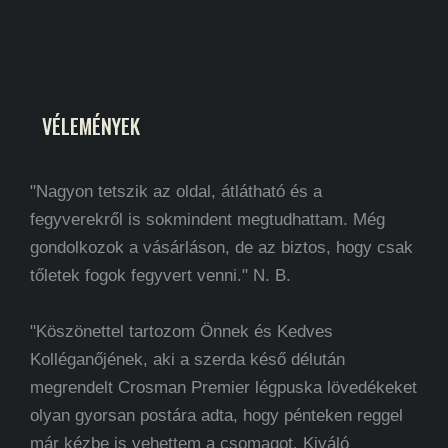
VÉLEMÉNYEK
"Nagyon tetszik az oldal, átlátható és a
fegyverekről is sokmindent megtudhattam. Még
gondolkozok a vásárláson, de az biztos, hogy csak
tőletek fogok fegyvert venni." N. B.
"Köszönettel tartozom Önnek és Kedves
Kolléganőjének, aki a szerda késő délután
megrendelt Crosman Premier légpuska lövedékeket
olyan gyorsan postára adta, hogy pénteken reggel
már kézbe is vehettem a csomagot. Kiváló