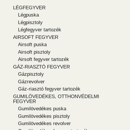
LÉGFEGYVER
Légpuska
Légpisztoly
Légfegyver tartozék
AIRSOFT FEGYVER
Airsoft puska
Airsoft pisztoly
Airsoft fegyver tartozék
GÁZ-RIASZTÓ FEGYVER
Gázpisztoly
Gázrevolver
Gáz-riasztó fegyver tartozék
GUMILÖVEDÉKES, OTTHONVÉDELMI
FEGYVER
Gumilövedékes puska
Gumilövedékes pisztoly
Gumilövedékes revolver