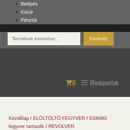
Kilépés
Belépés
a
Kosár
tartalomba
Pénztár
Keresés
Keresés
0
Menüpontok
Kezdőlap
/
ELÖLTÖLTŐ FEGYVER
/
Elöltöltő
fegyver tartozék
/
REVOLVER