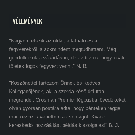
VÉLEMÉNYEK
"Nagyon tetszik az oldal, átlátható és a
fegyverekről is sokmindent megtudhattam. Még
gondolkozok a vásárláson, de az biztos, hogy csak
tőletek fogok fegyvert venni." N. B.
"Köszönettel tartozom Önnek és Kedves
Kolléganőjének, aki a szerda késő délután
megrendelt Crosman Premier légpuska lövedékeket
olyan gyorsan postára adta, hogy pénteken reggel
már kézbe is vehettem a csomagot. Kiváló
kereskedői hozzáállás, példás kiszolgálás!" B. J.