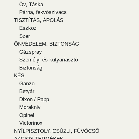
Öv, Táska
Párna, fekvőszivacs
TISZTÍTÁS, ÁPOLÁS
Eszköz
Szer
ÖNVÉDELEM, BIZTONSÁG
Gázspray
Személyi és kutyariasztó
Biztonság
KÉS
Ganzo
Betyár
Dixon / Papp
Morakniv
Opinel
Victorinox
NYÍLPISZTOLY, CSÚZLI, FÚVÓCSŐ
AKCIÓS TERMÉKEK