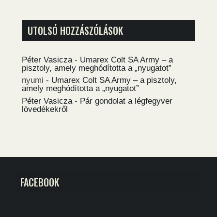
UTOLSÓ HOZZÁSZÓLÁSOK
Péter Vasicza
-
Umarex Colt SA Army – a
pisztoly, amely meghódította a „nyugatot”
nyumi
-
Umarex Colt SA Army – a pisztoly,
amely meghódította a „nyugatot”
Péter Vasicza
-
Pár gondolat a légfegyver
lövedékekről
FACEBOOK