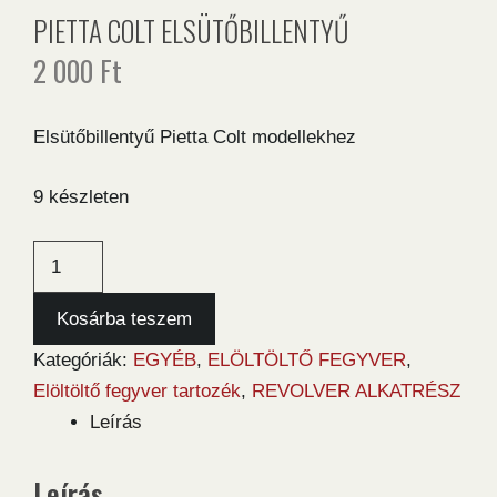
PIETTA COLT ELSÜTŐBILLENTYŰ
2 000
Ft
Elsütőbillentyű Pietta Colt modellekhez
9 készleten
Pietta
Colt
elsütőbillentyű
Kosárba teszem
mennyiség
Kategóriák:
EGYÉB
,
ELÖLTÖLTŐ FEGYVER
,
Elöltöltő fegyver tartozék
,
REVOLVER ALKATRÉSZ
Leírás
Leírás