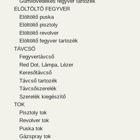
Gumilövedékes fegyver tartozék
ELÖLTÖLTŐ FEGYVER
Elöltöltő puska
Elöltöltő pisztoly
Elöltöltő revolver
Elöltöltő fegyver tartozék
TÁVCSŐ
Fegyvertávcső
Red Dot, Lámpa, Lézer
Keresőtávcső
Távcső tartozék
Távcsőszerelék
Szerelék kiegészítő
TOK
Pisztoly tok
Revolver tok
Puska tok
Gázspray tok