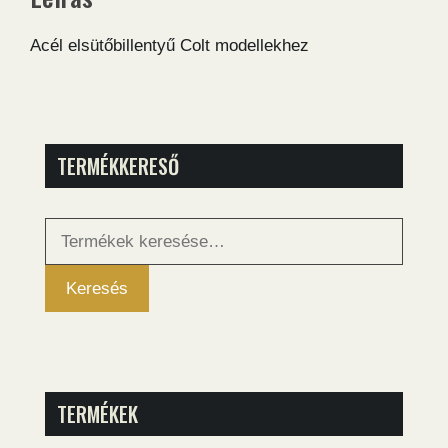
Acél elsütőbillentyű Colt modellekhez
TERMÉKKERESŐ
Keresés
a
következőre:
Keresés
TERMÉKEK