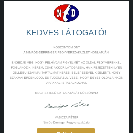
KEDVES LÁTOGATÓ!
KÖSZÖNTÖM ÖNT
A NIMRÓD-DERRINGER FEGYVERSZAKÜZLET HONLAPJÁN!
ENGEDJE MEG, HOGY FELHÍVJAM FIGYELMÉT: AZ OLDAL FEGYVEREKKEL
FOGLAKOZIK. KÉREM, CSAK AKKOR LÁTOGASSA, HA KIFEJEZETTEN ILYEN
JELLEGŰ SZAKMAI TARTALMAT KERES. BELÉPÉSÉVEL KIJELENTI, HOGY
SZAKMAI ÉRDEKLŐDŐ, ÉS TUDOMÁSUL VESZI, HOGY EGYES OLDALAINKON
ÁRAKKAL IS TALÁLKOZHAT.
MEGTISZTELŐ LÁTOGATÁSÁT KÖSZÖNVE:
VASICZA PÉTER
Nimród-Derringer Fegyverszaküzlet