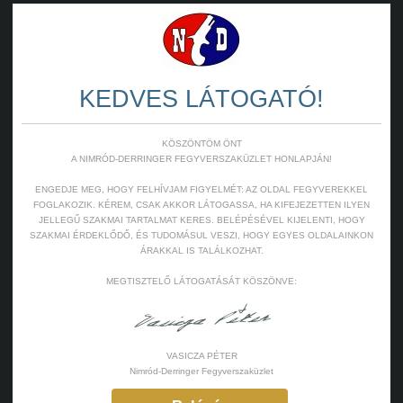
KEDVES LÁTOGATÓ!
KÖSZÖNTÖM ÖNT
A NIMRÓD-DERRINGER FEGYVERSZAKÜZLET HONLAPJÁN!
ENGEDJE MEG, HOGY FELHÍVJAM FIGYELMÉT: AZ OLDAL FEGYVEREKKEL
FOGLAKOZIK. KÉREM, CSAK AKKOR LÁTOGASSA, HA KIFEJEZETTEN ILYEN
JELLEGŰ SZAKMAI TARTALMAT KERES. BELÉPÉSÉVEL KIJELENTI, HOGY
SZAKMAI ÉRDEKLŐDŐ, ÉS TUDOMÁSUL VESZI, HOGY EGYES OLDALAINKON
ÁRAKKAL IS TALÁLKOZHAT.
MEGTISZTELŐ LÁTOGATÁSÁT KÖSZÖNVE:
VASICZA PÉTER
Nimród-Derringer Fegyverszaküzlet