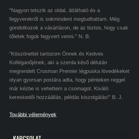
"Nagyon tetszik az oldal, átlátható és a
fegyverekről is sokmindent megtudhattam. Még
gondolkozok a vásárláson, de az biztos, hogy csak
tőletek fogok fegyvert venni." N. B.
"Köszönettel tartozom Önnek és Kedves
Kolléganőjének, aki a szerda késő délután
megrendelt Crosman Premier légpuska lövedékeket
olyan gyorsan postára adta, hogy pénteken reggel
már kézbe is vehettem a csomagot. Kiváló
kereskedői hozzáállás, példás kiszolgálás!" B. J.
További vélemények
KAPCSOLAT