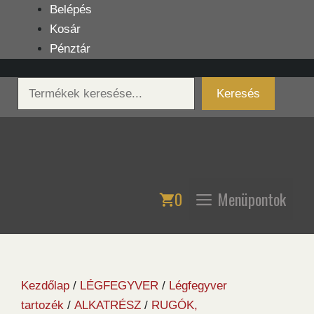
Kilépés
Belépés
a
Kosár
tartalomba
Pénztár
Keresés
Keresés
0
Menüpontok
Kezdőlap
/
LÉGFEGYVER
/
Légfegyver
tartozék
/
ALKATRÉSZ
/
RUGÓK,