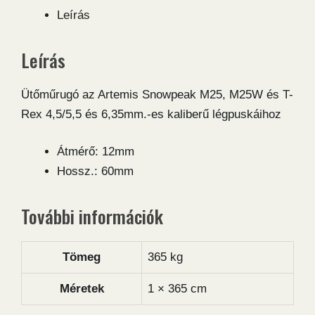
6,35
Leírás
ütőmű
rugó
Leírás
mennyiség
Ütőműrugó az Artemis Snowpeak M25, M25W és T-
Rex 4,5/5,5 és 6,35mm.-es kaliberű légpuskáihoz
Átmérő: 12mm
Hossz.: 60mm
További információk
Tömeg
365 kg
Méretek
1 × 365 cm