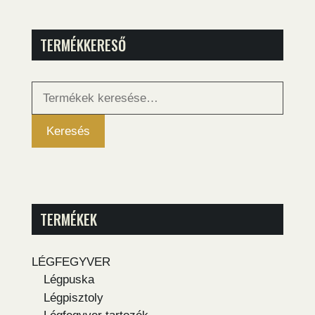
TERMÉKKERESŐ
Keresés
a
következőre:
Keresés
TERMÉKEK
LÉGFEGYVER
Légpuska
Légpisztoly