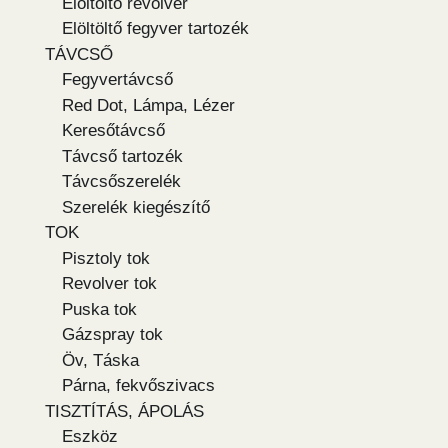
Elöltöltő revolver
Elöltöltő fegyver tartozék
TÁVCSŐ
Fegyvertávcső
Red Dot, Lámpa, Lézer
Keresőtávcső
Távcső tartozék
Távcsőszerelék
Szerelék kiegészítő
TOK
Pisztoly tok
Revolver tok
Puska tok
Gázspray tok
Öv, Táska
Párna, fekvőszivacs
TISZTÍTÁS, ÁPOLÁS
Eszköz