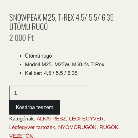
SNOWPEAK M25, T-REX 4,5/ 5,5/ 6,35
ÜTŐMŰ RUGÓ
2 000
Ft
Ütőmű rugó
Modell M25, M25W, M60 és T-Rex
Kaliber: 4,5 / 5,5 / 6,35
Snowpeak
M25,
T-
Kosárba teszem
Rex
Kategóriák:
ALKATRÉSZ
,
LÉGFEGYVER
,
4,5/
Légfegyver tartozék
,
NYOMÓRUGÓK
,
RUGÓK,
5,5/
VEZETŐK