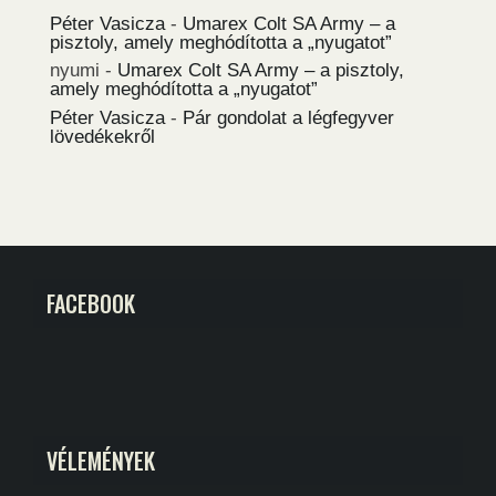
Péter Vasicza
-
Umarex Colt SA Army – a
pisztoly, amely meghódította a „nyugatot”
nyumi
-
Umarex Colt SA Army – a pisztoly,
amely meghódította a „nyugatot”
Péter Vasicza
-
Pár gondolat a légfegyver
lövedékekről
FACEBOOK
VÉLEMÉNYEK