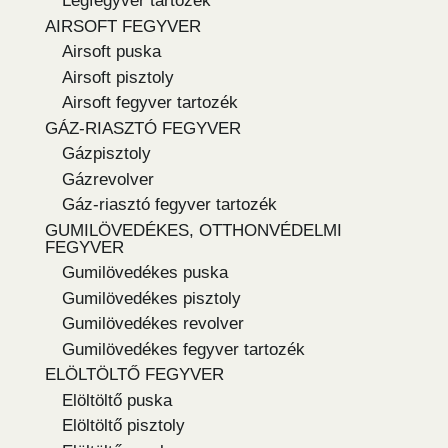
Légfegyver tartozék
AIRSOFT FEGYVER
Airsoft puska
Airsoft pisztoly
Airsoft fegyver tartozék
GÁZ-RIASZTÓ FEGYVER
Gázpisztoly
Gázrevolver
Gáz-riasztó fegyver tartozék
GUMILÖVEDÉKES, OTTHONVÉDELMI
FEGYVER
Gumilövedékes puska
Gumilövedékes pisztoly
Gumilövedékes revolver
Gumilövedékes fegyver tartozék
ELÖLTÖLTŐ FEGYVER
Elöltöltő puska
Elöltöltő pisztoly