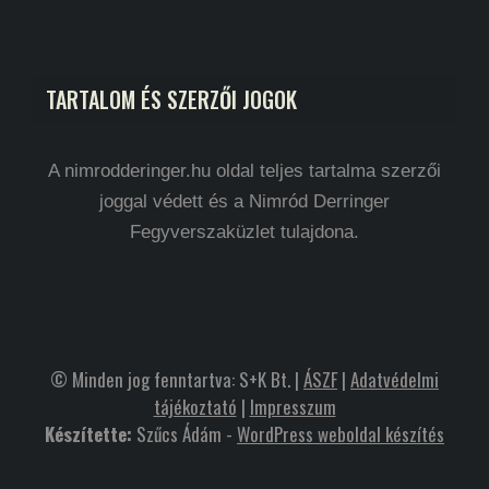
TARTALOM ÉS SZERZŐI JOGOK
A nimrodderinger.hu oldal teljes tartalma szerzői
joggal védett és a Nimród Derringer
Fegyverszaküzlet tulajdona.
© Minden jog fenntartva: S+K Bt. |
ÁSZF
|
Adatvédelmi
tájékoztató
|
Impresszum
Készítette:
Szűcs Ádám -
WordPress weboldal készítés