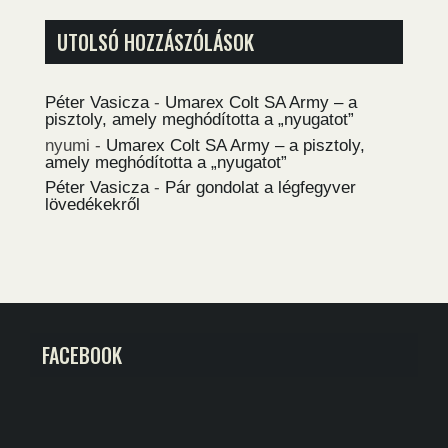
UTOLSÓ HOZZÁSZÓLÁSOK
Péter Vasicza
-
Umarex Colt SA Army – a
pisztoly, amely meghódította a „nyugatot”
nyumi
-
Umarex Colt SA Army – a pisztoly,
amely meghódította a „nyugatot”
Péter Vasicza
-
Pár gondolat a légfegyver
lövedékekről
FACEBOOK