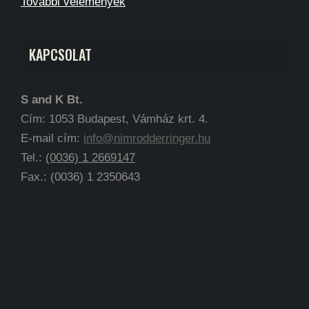
További vélemények
KAPCSOLAT
S and K Bt.
Cím: 1053 Budapest, Vámház krt. 4.
E-mail cím:
info@nimrodderringer.hu
Tel.:
(0036) 1 2669147
Fax.: (0036) 1 2350643