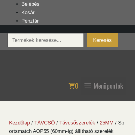
Kilépés
Belépés
a
Kosár
tartalomba
Pénztár
Keresés
Keresés
0
Menüpontok
Kezdőlap
/
TÁVCSŐ
/
Távcsőszerelék
/
25MM
/ Sp
ortsmatch AOP55 (60mm-ig) állítható szerelék