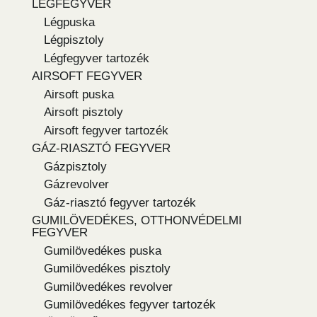
LÉGFEGYVER
Légpuska
Légpisztoly
Légfegyver tartozék
AIRSOFT FEGYVER
Airsoft puska
Airsoft pisztoly
Airsoft fegyver tartozék
GÁZ-RIASZTÓ FEGYVER
Gázpisztoly
Gázrevolver
Gáz-riasztó fegyver tartozék
GUMILÖVEDÉKES, OTTHONVÉDELMI
FEGYVER
Gumilövedékes puska
Gumilövedékes pisztoly
Gumilövedékes revolver
Gumilövedékes fegyver tartozék