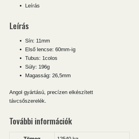
állítható
Leírás
szerelék
mennyiség
Leírás
Sín: 11mm
Első lencse: 60mm-ig
Tubus: 1colos
Súly: 196g
Magasság: 26,5mm
Angol gyártású, precízen elkészített
távcsőszerelék.
További információk
Tömeg
12540 kg