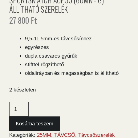
ÁLLÍTHATÓ SZERELÉK
27 800
Ft
9,5-11,5mm-es távcsősínhez
egyrészes
dupla csavaros gyűrűk
stifttel rögzíthető
oldaliráyban és magasságban is állítható
2 készleten
Sportsmatch
AOP55
(60mm-
Kosárba teszem
ig)
Kategóriák:
25MM
,
TÁVCSŐ
,
Távcsőszerelék