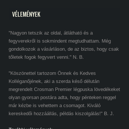
VÉLEMÉNYEK
"Nagyon tetszik az oldal, átlátható és a
fegyverekről is sokmindent megtudhattam. Még
gondolkozok a vásárláson, de az biztos, hogy csak
tőletek fogok fegyvert venni." N. B.
"Köszönettel tartozom Önnek és Kedves
Kolléganőjének, aki a szerda késő délután
megrendelt Crosman Premier légpuska lövedékeket
olyan gyorsan postára adta, hogy pénteken reggel
már kézbe is vehettem a csomagot. Kiváló
kereskedői hozzáállás, példás kiszolgálás!" B. J.