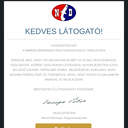
KEDVES LÁTOGATÓ!
KÖSZÖNTÖM ÖNT
A NIMRÓD-DERRINGER FEGYVERSZAKÜZLET HONLAPJÁN!
ENGEDJE MEG, HOGY FELHÍVJAM FIGYELMÉT: AZ OLDAL FEGYVEREKKEL
FOGLAKOZIK. KÉREM, CSAK AKKOR LÁTOGASSA, HA KIFEJEZETTEN ILYEN
JELLEGŰ SZAKMAI TARTALMAT KERES. BELÉPÉSÉVEL KIJELENTI, HOGY
SZAKMAI ÉRDEKLŐDŐ, ÉS TUDOMÁSUL VESZI, HOGY EGYES OLDALAINKON
ÁRAKKAL IS TALÁLKOZHAT.
MEGTISZTELŐ LÁTOGATÁSÁT KÖSZÖNVE:
VASICZA PÉTER
Nimród-Derringer Fegyverszaküzlet