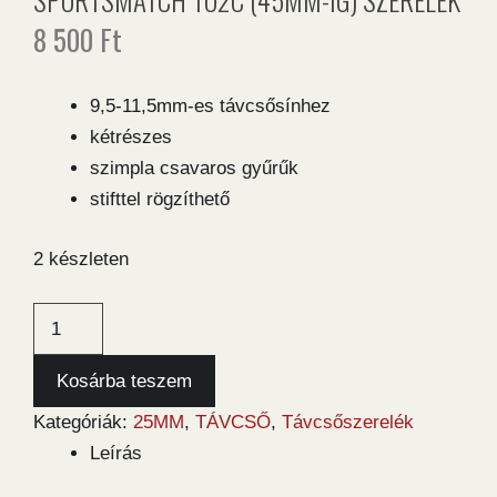
8 500
Ft
9,5-11,5mm-es távcsősínhez
kétrészes
szimpla csavaros gyűrűk
stifttel rögzíthető
2 készleten
Sportsmatch
TO2C
(45mm-
Kosárba teszem
ig)
Kategóriák:
25MM
,
TÁVCSŐ
,
Távcsőszerelék
szerelék
Leírás
mennyiség