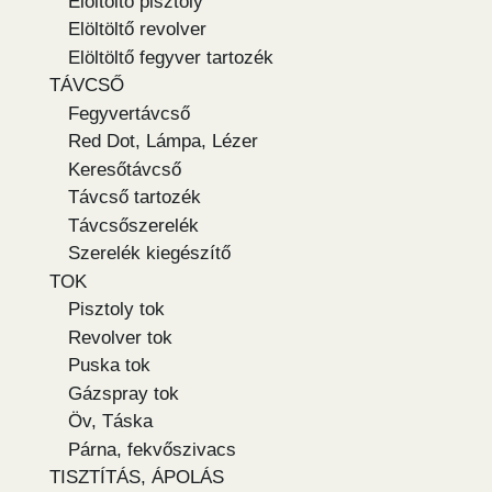
Elöltöltő pisztoly
Elöltöltő revolver
Elöltöltő fegyver tartozék
TÁVCSŐ
Fegyvertávcső
Red Dot, Lámpa, Lézer
Keresőtávcső
Távcső tartozék
Távcsőszerelék
Szerelék kiegészítő
TOK
Pisztoly tok
Revolver tok
Puska tok
Gázspray tok
Öv, Táska
Párna, fekvőszivacs
TISZTÍTÁS, ÁPOLÁS