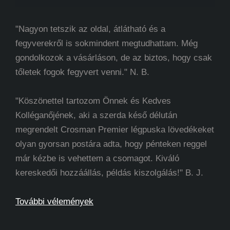
"Nagyon tetszik az oldal, átlátható és a
fegyverekről is sokmindent megtudhattam. Még
gondolkozok a vásárláson, de az biztos, hogy csak
tőletek fogok fegyvert venni." N. B.
"Köszönettel tartozom Önnek és Kedves
Kolléganőjének, aki a szerda késő délután
megrendelt Crosman Premier légpuska lövedékeket
olyan gyorsan postára adta, hogy pénteken reggel
már kézbe is vehettem a csomagot. Kiváló
kereskedői hozzáállás, példás kiszolgálás!" B. J.
További vélemények