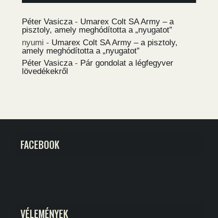
Péter Vasicza
-
Umarex Colt SA Army – a
pisztoly, amely meghódította a „nyugatot”
nyumi
-
Umarex Colt SA Army – a pisztoly,
amely meghódította a „nyugatot”
Péter Vasicza
-
Pár gondolat a légfegyver
lövedékekről
FACEBOOK
VÉLEMÉNYEK