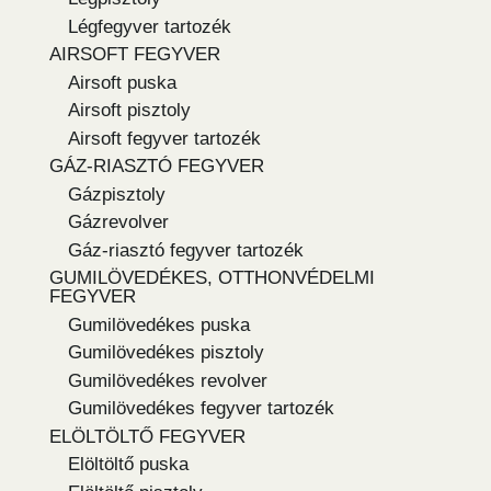
Légfegyver tartozék
AIRSOFT FEGYVER
Airsoft puska
Airsoft pisztoly
Airsoft fegyver tartozék
GÁZ-RIASZTÓ FEGYVER
Gázpisztoly
Gázrevolver
Gáz-riasztó fegyver tartozék
GUMILÖVEDÉKES, OTTHONVÉDELMI
FEGYVER
Gumilövedékes puska
Gumilövedékes pisztoly
Gumilövedékes revolver
Gumilövedékes fegyver tartozék
ELÖLTÖLTŐ FEGYVER
Elöltöltő puska