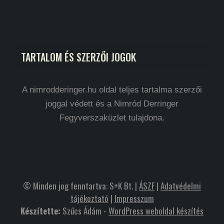
TARTALOM ÉS SZERZŐI JOGOK
A nimrodderinger.hu oldal teljes tartalma szerzői
joggal védett és a Nimród Derringer
Fegyverszaküzlet tulajdona.
© Minden jog fenntartva: S+K Bt. |
ÁSZF
|
Adatvédelmi
tájékoztató
|
Impresszum
Készítette:
Szűcs Ádám -
WordPress weboldal készítés