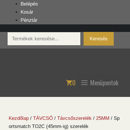
Kilépés
Belépés
a
Kosár
tartalomba
Pénztár
Keresés
Keresés
0
Menüpontok
Kezdőlap
/
TÁVCSŐ
/
Távcsőszerelék
/
25MM
/ Sp
ortsmatch TO2C (45mm-ig) szerelék