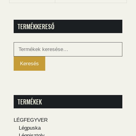
TERMÉKKERESŐ
Keresés
a
következőre:
Keresés
TERMÉKEK
LÉGFEGYVER
Légpuska
Légpisztoly