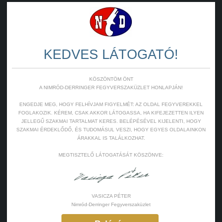
KEDVES LÁTOGATÓ!
KÖSZÖNTÖM ÖNT
A NIMRÓD-DERRINGER FEGYVERSZAKÜZLET HONLAPJÁN!
ENGEDJE MEG, HOGY FELHÍVJAM FIGYELMÉT: AZ OLDAL FEGYVEREKKEL
FOGLAKOZIK. KÉREM, CSAK AKKOR LÁTOGASSA, HA KIFEJEZETTEN ILYEN
JELLEGŰ SZAKMAI TARTALMAT KERES. BELÉPÉSÉVEL KIJELENTI, HOGY
SZAKMAI ÉRDEKLŐDŐ, ÉS TUDOMÁSUL VESZI, HOGY EGYES OLDALAINKON
ÁRAKKAL IS TALÁLKOZHAT.
MEGTISZTELŐ LÁTOGATÁSÁT KÖSZÖNVE:
VASICZA PÉTER
Nimród-Derringer Fegyverszaküzlet