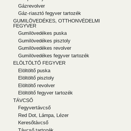
Gázrevolver
Gáz-riasztó fegyver tartozék
GUMILÖVEDÉKES, OTTHONVÉDELMI
FEGYVER
Gumilövedékes puska
Gumilövedékes pisztoly
Gumilövedékes revolver
Gumilövedékes fegyver tartozék
ELÖLTÖLTŐ FEGYVER
Elöltöltő puska
Elöltöltő pisztoly
Elöltöltő revolver
Elöltöltő fegyver tartozék
TÁVCSŐ
Fegyvertávcső
Red Dot, Lámpa, Lézer
Keresőtávcső
Távcső tartozék