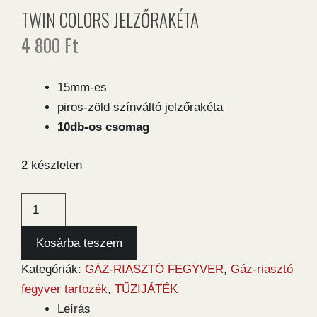
TWIN COLORS JELZŐRAKÉTA
4 800
Ft
15mm-es
piros-zöld színváltó jelzőrakéta
10db-os csomag
2 készleten
Twin
colors
jelzőrakéta
Kosárba teszem
mennyiség
Kategóriák:
GÁZ-RIASZTÓ FEGYVER
,
Gáz-riasztó
fegyver tartozék
,
TŰZIJÁTÉK
Leírás