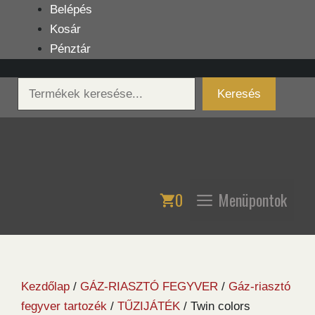
Kilépés
Belépés
a
Kosár
tartalomba
Pénztár
Keresés
Keresés
0
Menüpontok
Kezdőlap
/
GÁZ-RIASZTÓ FEGYVER
/
Gáz-riasztó
fegyver tartozék
/
TŰZIJÁTÉK
/ Twin colors