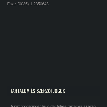
Fax.: (0036) 1 2350643
TARTALOM ÉS SZERZŐI JOGOK
A nimrodderinger.hu oldal teljes tartalma szerzői