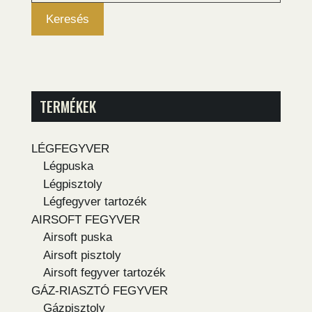
Keresés
TERMÉKEK
LÉGFEGYVER
Légpuska
Légpisztoly
Légfegyver tartozék
AIRSOFT FEGYVER
Airsoft puska
Airsoft pisztoly
Airsoft fegyver tartozék
GÁZ-RIASZTÓ FEGYVER
Gázpisztoly