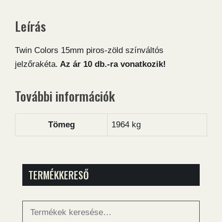
Leírás
Twin Colors 15mm piros-zöld színváltós
jelzőrakéta.
Az ár 10 db.-ra vonatkozik!
További információk
Tömeg
1964 kg
TERMÉKKERESŐ
Keresés
a
következőre: