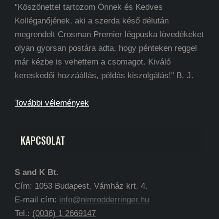
"Köszönettel tartozom Önnek és Kedves
Kolléganőjének, aki a szerda késő délután
megrendelt Crosman Premier légpuska lövedékeket
olyan gyorsan postára adta, hogy pénteken reggel
már kézbe is vehettem a csomagot. Kiváló
kereskedői hozzáállás, példás kiszolgálás!" B. J.
További vélemények
KAPCSOLAT
S and K Bt.
Cím: 1053 Budapest, Vámház krt. 4.
E-mail cím:
info@nimrodderringer.hu
Tel.:
(0036) 1 2669147