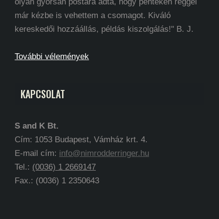
olyan gyorsan postára adta, hogy pénteken reggel
már kézbe is vehettem a csomagot. Kiváló
kereskedői hozzáállás, példás kiszolgálás!" B. J.
További vélemények
KAPCSOLAT
S and K Bt.
Cím: 1053 Budapest, Vámház krt. 4.
E-mail cím:
info@nimrodderringer.hu
Tel.:
(0036) 1 2669147
Fax.: (0036) 1 2350643