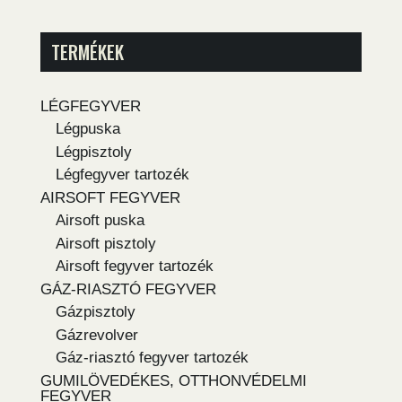
TERMÉKEK
LÉGFEGYVER
Légpuska
Légpisztoly
Légfegyver tartozék
AIRSOFT FEGYVER
Airsoft puska
Airsoft pisztoly
Airsoft fegyver tartozék
GÁZ-RIASZTÓ FEGYVER
Gázpisztoly
Gázrevolver
Gáz-riasztó fegyver tartozék
GUMILÖVEDÉKES, OTTHONVÉDELMI
FEGYVER