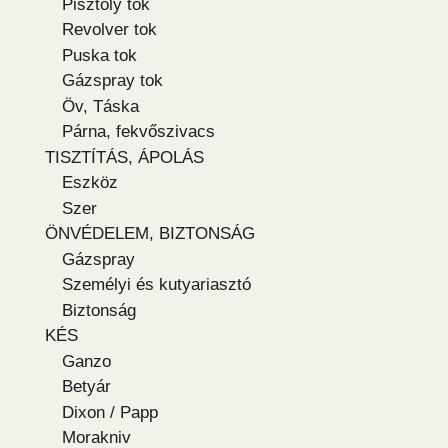
Pisztoly tok
Revolver tok
Puska tok
Gázspray tok
Öv, Táska
Párna, fekvőszivacs
TISZTÍTÁS, ÁPOLÁS
Eszköz
Szer
ÖNVÉDELEM, BIZTONSÁG
Gázspray
Személyi és kutyariasztó
Biztonság
KÉS
Ganzo
Betyár
Dixon / Papp
Morakniv