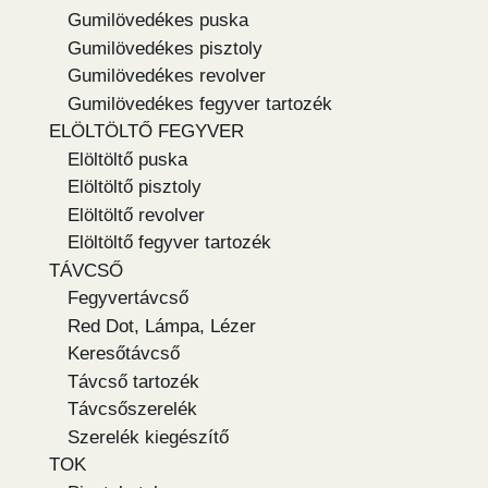
Gumilövedékes puska
Gumilövedékes pisztoly
Gumilövedékes revolver
Gumilövedékes fegyver tartozék
ELÖLTÖLTŐ FEGYVER
Elöltöltő puska
Elöltöltő pisztoly
Elöltöltő revolver
Elöltöltő fegyver tartozék
TÁVCSŐ
Fegyvertávcső
Red Dot, Lámpa, Lézer
Keresőtávcső
Távcső tartozék
Távcsőszerelék
Szerelék kiegészítő
TOK