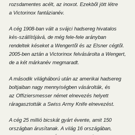
rozsdamentes acélt, az inoxot. Ezekből jött létre
a Victorinox fantázianév.
A cég 1908-ban vált a svájci hadsereg hivatalos
kés-szállítójává, de még fele-fele arányban
rendeltek késeket a Wengertől és az Elsner cégtől.
2005-ben aztán a Victorinox felvásárolta a Wengert,
de a két márkanév megmaradt.
A második világháború után az amerikai hadsereg
boltjaiban nagy mennyiségben vásárolták, és
az Offiziersmesser német elnevezés helyett
ráragasztották a Swiss Army Knife elnevezést.
A cég 25 millió bicskát gyárt évente, amit 150
országban árusítanak. A világ 16 országában,