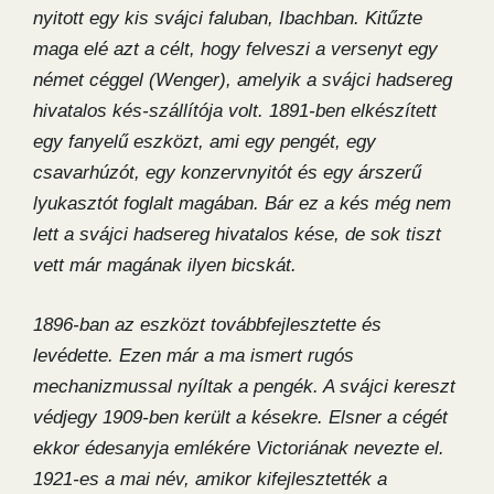
nyitott egy kis svájci faluban, Ibachban. Kitűzte
maga elé azt a célt, hogy felveszi a versenyt egy
német céggel (Wenger), amelyik a svájci hadsereg
hivatalos kés-szállítója volt. 1891-ben elkészített
egy fanyelű eszközt, ami egy pengét, egy
csavarhúzót, egy konzervnyitót és egy árszerű
lyukasztót foglalt magában. Bár ez a kés még nem
lett a svájci hadsereg hivatalos kése, de sok tiszt
vett már magának ilyen bicskát.
1896-ban az eszközt továbbfejlesztette és
levédette. Ezen már a ma ismert rugós
mechanizmussal nyíltak a pengék. A svájci kereszt
védjegy 1909-ben került a késekre. Elsner a cégét
ekkor édesanyja emlékére Victoriának nevezte el.
1921-es a mai név, amikor kifejlesztették a