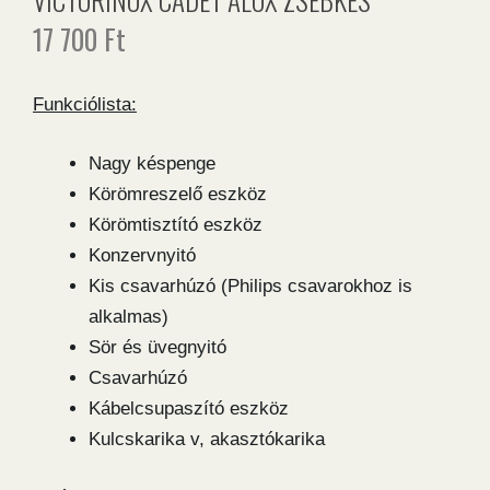
17 700
Ft
Funkciólista:
Nagy késpenge
Körömreszelő eszköz
Körömtisztító eszköz
Konzervnyitó
Kis csavarhúzó (Philips csavarokhoz is
alkalmas)
Sör és üvegnyitó
Csavarhúzó
Kábelcsupaszító eszköz
Kulcskarika v, akasztókarika