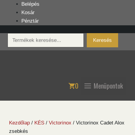
Kilépés
Belépés
a
Kosár
tartalomba
Pénztár
Keresés
Keresés
0
Menüpontok
Kezdőlap
/
KÉS
/
Victorinox
/ Victorinox Cadet Alox
zsebkés