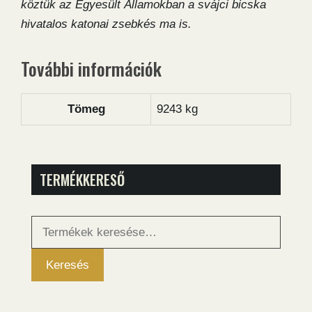
köztük az Egyesült Államokban a svájci bicska
hivatalos katonai zsebkés ma is.
További információk
Tömeg
9243 kg
TERMÉKKERESŐ
Keresés
a
következőre:
Keresés