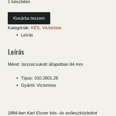
1 készleten
Victorinox
Kosárba teszem
Cadet
Kategóriák:
KÉS
,
Victorinox
Alox
Leírás
zsebkés
mennyiség
Leírás
Méret: összecsukott állapotban 84 mm
Típus: 010.2601.26
Gyártó: Victorinox
1884-ben Karl Elsner kés- és evőeszközboltot