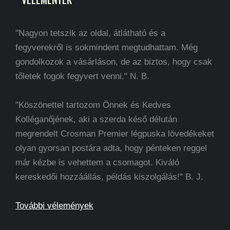
"Nagyon tetszik az oldal, átlátható és a
fegyverekről is sokmindent megtudhattam. Még
gondolkozok a vásárláson, de az biztos, hogy csak
tőletek fogok fegyvert venni." N. B.
"Köszönettel tartozom Önnek és Kedves
Kolléganőjének, aki a szerda késő délután
megrendelt Crosman Premier légpuska lövedékeket
olyan gyorsan postára adta, hogy pénteken reggel
már kézbe is vehettem a csomagot. Kiváló
kereskedői hozzáállás, példás kiszolgálás!" B. J.
További vélemények