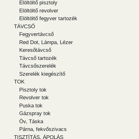
Elöltöltő pisztoly
Elöltöltő revolver
Elöltöltő fegyver tartozék
TÁVCSŐ
Fegyvertávcső
Red Dot, Lámpa, Lézer
Keresőtávcső
Távcső tartozék
Távcsőszerelék
Szerelék kiegészítő
TOK
Pisztoly tok
Revolver tok
Puska tok
Gázspray tok
Öv, Táska
Párna, fekvőszivacs
TISZTÍTÁS, ÁPOLÁS