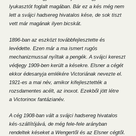
lyukasztót foglalt magában. Bár ez a kés még nem
lett a svájci hadsereg hivatalos kése, de sok tiszt
vett már magának ilyen bicskát.
1896-ban az eszközt továbbfejlesztette és
levédette. Ezen már a ma ismert rugós
mechanizmussal nyíltak a pengék. A svájci kereszt
védjegy 1909-ben került a késekre. Elsner a cégét
ekkor édesanyja emlékére Victoriának nevezte el.
1921-es a mai név, amikor kifejlesztették a
rozsdamentes acélt, az inoxot. Ezekből jött létre
a Victorinox fantázianév.
A cég 1908-ban vált a svájci hadsereg hivatalos
kés-szállítójává, de még fele-fele arányban
rendeltek késeket a Wengertől és az Elsner cégtől.