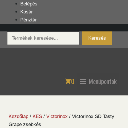
Kilépés
Belépés
a
Kosár
tartalomba
Pénztár
Keresés
Keresés
0
Menüpontok
Kezdőlap
/
KÉS
/
Victorinox
/ Victorinox SD Tasty
Grape zsebkés