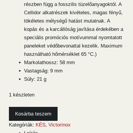
részben függ a fosszilis tüzelőanyagoktól. A
Cellidor alkatrészek kivételes, magas fényű,
tökéletes mélységű hatást mutatnak. A
kopás és a karcállóság javítása érdekében a
speciális promóciós motívummal nyomtatott
paneleket védőbevonattal kezelik. Maximum
használható hőmérséklet 65 °C.)
Markolathossz: 58 mm
Vastagság: 9 mm
Súly: 21 g
1 készleten
Victorinox
Kosárba teszem
SD
Kategóriák:
KÉS
,
Victorinox
Tasty