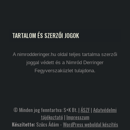
TARTALOM ÉS SZERZŐI JOGOK
A nimrodderinger.hu oldal teljes tartalma szerzői
joggal védett és a Nimród Derringer
Fegyverszaküzlet tulajdona.
© Minden jog fenntartva: S+K Bt. |
ÁSZF
|
Adatvédelmi
tájékoztató
|
Impresszum
Készítette:
Szűcs Ádám -
WordPress weboldal készítés