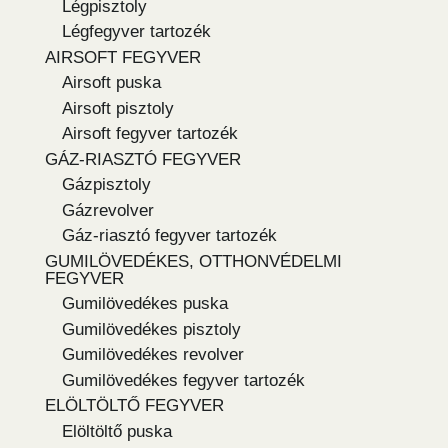
Légpisztoly
Légfegyver tartozék
AIRSOFT FEGYVER
Airsoft puska
Airsoft pisztoly
Airsoft fegyver tartozék
GÁZ-RIASZTÓ FEGYVER
Gázpisztoly
Gázrevolver
Gáz-riasztó fegyver tartozék
GUMILÖVEDÉKES, OTTHONVÉDELMI
FEGYVER
Gumilövedékes puska
Gumilövedékes pisztoly
Gumilövedékes revolver
Gumilövedékes fegyver tartozék
ELÖLTÖLTŐ FEGYVER
Elöltöltő puska