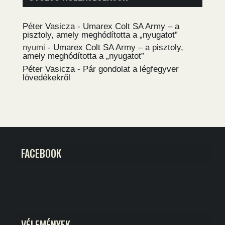
Péter Vasicza
-
Umarex Colt SA Army – a
pisztoly, amely meghódította a „nyugatot”
nyumi
-
Umarex Colt SA Army – a pisztoly,
amely meghódította a „nyugatot”
Péter Vasicza
-
Pár gondolat a légfegyver
lövedékekről
FACEBOOK
VÉLEMÉNYEK