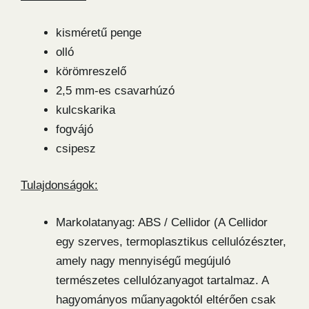
kisméretű penge
olló
körömreszelő
2,5 mm-es csavarhúzó
kulcskarika
fogvájó
csipesz
Tulajdonságok:
Markolatanyag: ABS / Cellidor (A Cellidor
egy szerves, termoplasztikus cellulózészter,
amely nagy mennyiségű megújuló
természetes cellulózanyagot tartalmaz. A
hagyományos műanyagoktól eltérően csak