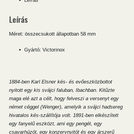
Leírás
Grape
zsebkés
Leírás
mennyiség
Méret: összecsukott állapotban 58 mm
Gyártó: Victorinox
1884-ben Karl Elsner kés- és evőeszközboltot
nyitott egy kis svájci faluban, Ibachban. Kitűzte
maga elé azt a célt, hogy felveszi a versenyt egy
német céggel (Wenger), amelyik a svájci hadsereg
hivatalos kés-szállítója volt. 1891-ben elkészített
egy fanyelű eszközt, ami egy pengét, egy
csavarhúzót, egy konzervnyitót és egy árszerű