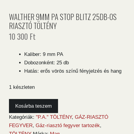
WALTHER 9MM PA STOP BLITZ 25DB-OS
RIASZTÓ TÖLTÉNY
10 300
Ft
Kaliber: 9 mm PA
Dobozonként: 25 db
Hatás: erős vörös színű fényjelzés és hang
1 készleten
Walther
Kosárba teszem
9mm
Kategóriák:
"P.A." TÖLTÉNY
,
GÁZ-RIASZTÓ
PA
FEGYVER
,
Gáz-riasztó fegyver tartozék
,
Stop
TÖLTÉNY
Márka:
Mag