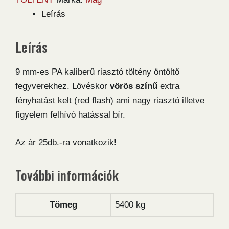
Blitz
Leírás
25db-
os
Leírás
riasztó
töltény
9 mm-es PA kaliberű riasztó töltény öntöltő
mennyiség
fegyverekhez. Lövéskor
vörös színű
extra
fényhatást kelt (red flash) ami nagy riasztó illetve
figyelem felhívó hatással bír.
Az ár 25db.-ra vonatkozik!
További információk
Tömeg
5400 kg