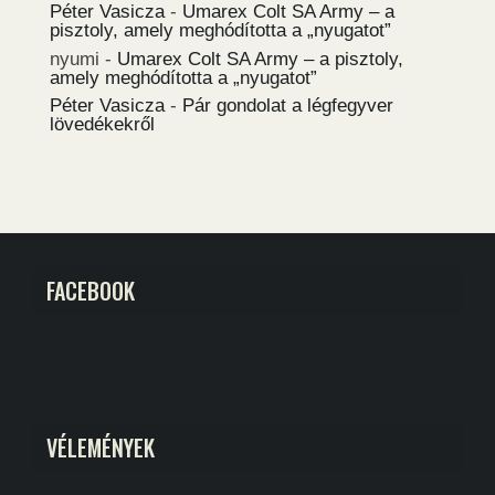
Péter Vasicza
-
Umarex Colt SA Army – a
pisztoly, amely meghódította a „nyugatot”
nyumi
-
Umarex Colt SA Army – a pisztoly,
amely meghódította a „nyugatot”
Péter Vasicza
-
Pár gondolat a légfegyver
lövedékekről
FACEBOOK
VÉLEMÉNYEK