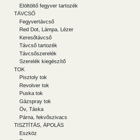
Elöltöltő fegyver tartozék
TÁVCSŐ
Fegyvertávcső
Red Dot, Lámpa, Lézer
Keresőtávcső
Távcső tartozék
Távcsőszerelék
Szerelék kiegészítő
TOK
Pisztoly tok
Revolver tok
Puska tok
Gázspray tok
Öv, Táska
Párna, fekvőszivacs
TISZTÍTÁS, ÁPOLÁS
Eszköz