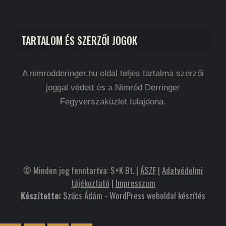
TARTALOM ÉS SZERZŐI JOGOK
A nimrodderinger.hu oldal teljes tartalma szerzői
joggal védett és a Nimród Derringer
Fegyverszaküzlet tulajdona.
© Minden jog fenntartva: S+K Bt. |
ÁSZF
|
Adatvédelmi
tájékoztató
|
Impresszum
Készítette:
Szűcs Ádám -
WordPress weboldal készítés