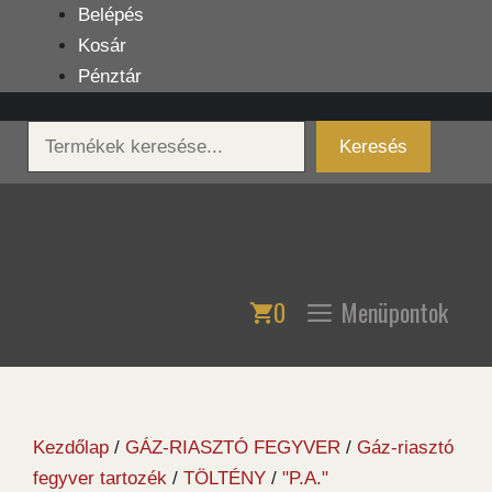
Kilépés
Belépés
a
Kosár
tartalomba
Pénztár
Keresés
Keresés
0
Menüpontok
Kezdőlap
/
GÁZ-RIASZTÓ FEGYVER
/
Gáz-riasztó
fegyver tartozék
/
TÖLTÉNY
/
"P.A."