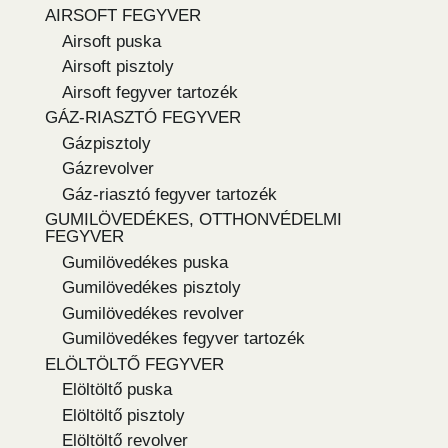
AIRSOFT FEGYVER
Airsoft puska
Airsoft pisztoly
Airsoft fegyver tartozék
GÁZ-RIASZTÓ FEGYVER
Gázpisztoly
Gázrevolver
Gáz-riasztó fegyver tartozék
GUMILÖVEDÉKES, OTTHONVÉDELMI
FEGYVER
Gumilövedékes puska
Gumilövedékes pisztoly
Gumilövedékes revolver
Gumilövedékes fegyver tartozék
ELÖLTÖLTŐ FEGYVER
Elöltöltő puska
Elöltöltő pisztoly
Elöltöltő revolver