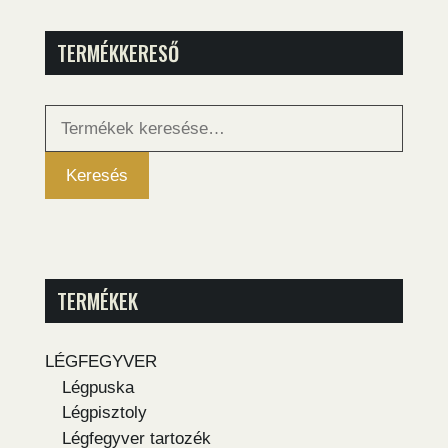
TERMÉKKERESŐ
Keresés
a
következőre:
Keresés
TERMÉKEK
LÉGFEGYVER
Légpuska
Légpisztoly
Légfegyver tartozék