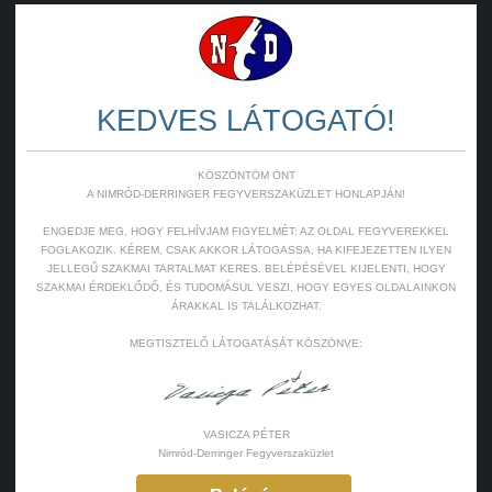
KEDVES LÁTOGATÓ!
KÖSZÖNTÖM ÖNT
A NIMRÓD-DERRINGER FEGYVERSZAKÜZLET HONLAPJÁN!
ENGEDJE MEG, HOGY FELHÍVJAM FIGYELMÉT: AZ OLDAL FEGYVEREKKEL
FOGLAKOZIK. KÉREM, CSAK AKKOR LÁTOGASSA, HA KIFEJEZETTEN ILYEN
JELLEGŰ SZAKMAI TARTALMAT KERES. BELÉPÉSÉVEL KIJELENTI, HOGY
SZAKMAI ÉRDEKLŐDŐ, ÉS TUDOMÁSUL VESZI, HOGY EGYES OLDALAINKON
ÁRAKKAL IS TALÁLKOZHAT.
MEGTISZTELŐ LÁTOGATÁSÁT KÖSZÖNVE:
VASICZA PÉTER
Nimród-Derringer Fegyverszaküzlet