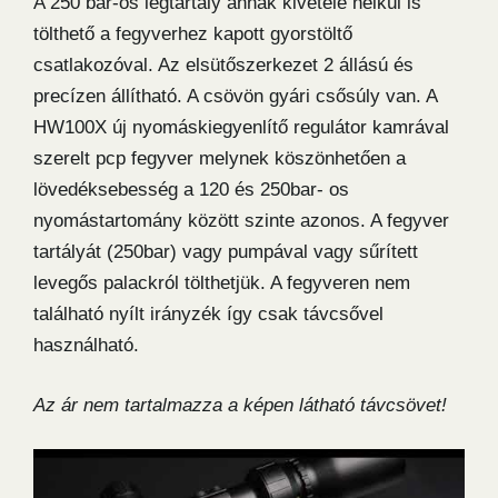
A 250 bar-os légtartály annak kivétele nélkül is
tölthető a fegyverhez kapott gyorstöltő
csatlakozóval. Az elsütőszerkezet 2 állású és
precízen állítható. A csövön gyári csősúly van. A
HW100X új nyomáskiegyenlítő regulátor kamrával
szerelt pcp fegyver melynek köszönhetően a
lövedéksebesség a 120 és 250bar- os
nyomástartomány között szinte azonos. A fegyver
tartályát (250bar) vagy pumpával vagy sűrített
levegős palackról tölthetjük. A fegyveren nem
található nyílt irányzék így csak távcsővel
használható.
Az ár nem tartalmazza a képen látható távcsövet!