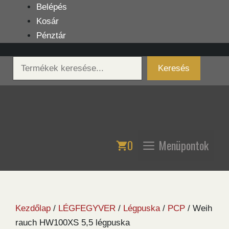
Kilépés
Belépés
a
Kosár
tartalomba
Pénztár
Keresés
Keresés
0
Menüpontok
Kezdőlap
/
LÉGFEGYVER
/
Légpuska
/
PCP
/ Weih
rauch HW100XS 5,5 légpuska