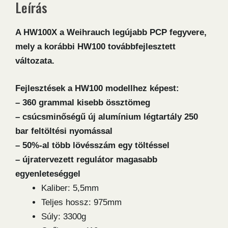
Leírás
A HW100X a Weihrauch legújabb PCP fegyvere,
mely a korábbi HW100 továbbfejlesztett
változata.
Fejlesztések a HW100 modellhez képest:
– 360 grammal kisebb össztömeg
– csúcsminőségű új alumínium légtartály 250
bar feltöltési nyomással
– 50%-al több lövésszám egy töltéssel
– újratervezett regulátor magasabb
egyenleteséggel
Kaliber: 5,5mm
Teljes hossz: 975mm
Súly: 3300g