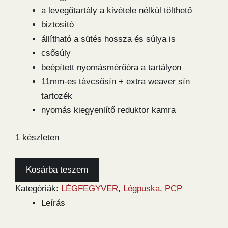
a levegőtartály a kivétele nélkül tölthető
biztosító
állítható a sütés hossza és súlya is
csősúly
beépített nyomásmérőóra a tartályon
11mm-es távcsősín + extra weaver sín
tartozék
nyomás kiegyenlítő reduktor kamra
1 készleten
Weihrauch
Kosárba teszem
HW100XS
Kategóriák:
LÉGFEGYVER
,
Légpuska
,
PCP
5,5
Leírás
légpuska
mennyiség