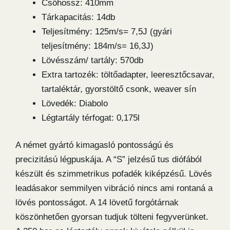
Csőhossz: 410mm
Tárkapacitás: 14db
Teljesítmény: 125m/s= 7,5J (gyári
teljesítmény: 184m/s= 16,3J)
Lövésszám/ tartály: 570db
Extra tartozék: töltőadapter, leeresztőcsavar,
tartaléktár, gyorstöltő csonk, weaver sín
Lövedék: Diabolo
Légtartály térfogat: 0,175l
A német gyártó kimagasló pontosságú és
precizitású légpuskája. A “S” jelzésű tus diófából
készült és szimmetrikus pofadék kiképzésű. Lövés
leadásakor semmilyen vibráció nincs ami rontaná a
lövés pontosságot. A 14 lövetű forgótárnak
köszönhetően gyorsan tudjuk tölteni fegyverünket.