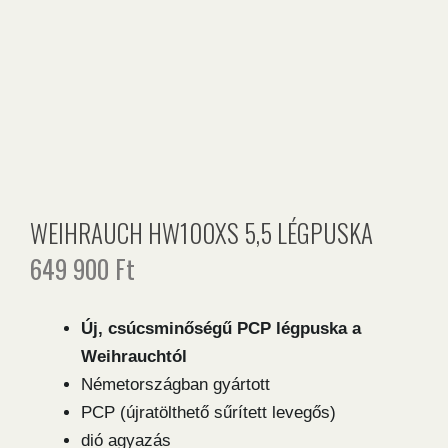
WEIHRAUCH HW100XS 5,5 LÉGPUSKA
649 900
Ft
Új, csúcsminőségű PCP légpuska a
Weihrauchtól
Németországban gyártott
PCP (újratölthető sűrített levegős)
dió agyazás