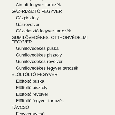
Airsoft fegyver tartozék
GÁZ-RIASZTÓ FEGYVER
Gázpisztoly
Gázrevolver
Gáz-riasztó fegyver tartozék
GUMILÖVEDÉKES, OTTHONVÉDELMI
FEGYVER
Gumilövedékes puska
Gumilövedékes pisztoly
Gumilövedékes revolver
Gumilövedékes fegyver tartozék
ELÖLTÖLTŐ FEGYVER
Elöltöltő puska
Elöltöltő pisztoly
Elöltöltő revolver
Elöltöltő fegyver tartozék
TÁVCSŐ
Fegyvertávcső