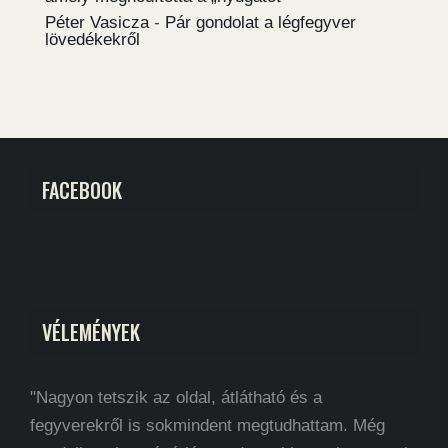
Péter Vasicza
-
Pár gondolat a légfegyver
lövedékekről
FACEBOOK
VÉLEMÉNYEK
"Nagyon tetszik az oldal, átlátható és a
fegyverekről is sokmindent megtudhattam. Még