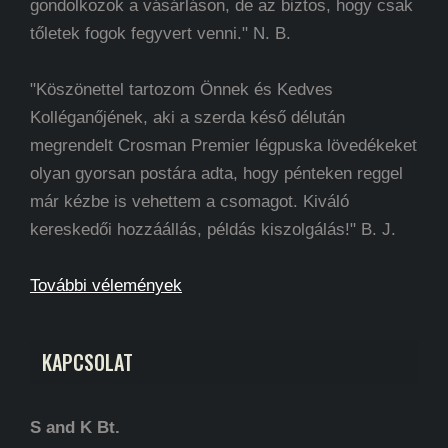
gondolkozok a vásárláson, de az biztos, hogy csak
tőletek fogok fegyvert venni." N. B.
"Köszönettel tartozom Önnek és Kedves
Kolléganőjének, aki a szerda késő délután
megrendelt Crosman Premier légpuska lövedékeket
olyan gyorsan postára adta, hogy pénteken reggel
már kézbe is vehettem a csomagot. Kiváló
kereskedői hozzáállás, példás kiszolgálás!" B. J.
További vélemények
KAPCSOLAT
S and K Bt.