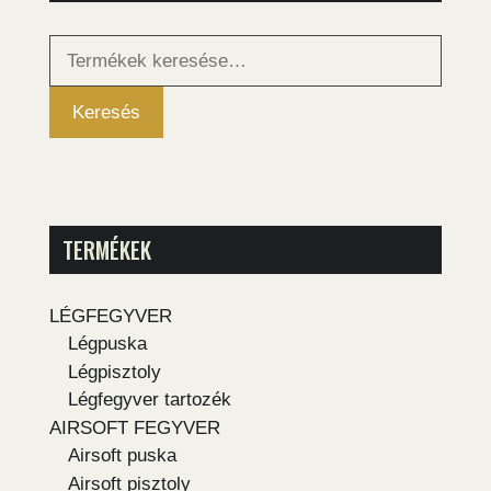
Keresés
a
következőre:
Keresés
TERMÉKEK
LÉGFEGYVER
Légpuska
Légpisztoly
Légfegyver tartozék
AIRSOFT FEGYVER
Airsoft puska
Airsoft pisztoly