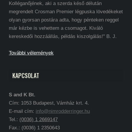
Kolléganőjének, aki a szerda késő délután
megrendelt Crosman Premier légpuska lövedékeket
olyan gyorsan postára adta, hogy pénteken reggel
már kézbe is vehettem a csomagot. Kiváló
kereskedői hozzáállás, példás kiszolgálás!" B. J.
További vélemények
KAPCSOLAT
S and K Bt.
Cím: 1053 Budapest, Vámház krt. 4.
E-mail cím:
info@nimrodderringer.hu
Tel.:
(0036) 1 2669147
Fax.: (0036) 1 2350643