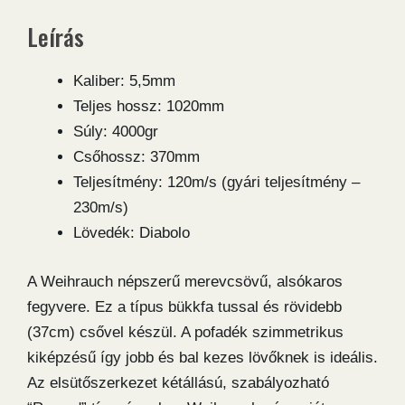
mennyiség
Leírás
Kaliber: 5,5mm
Teljes hossz: 1020mm
Súly: 4000gr
Csőhossz: 370mm
Teljesítmény: 120m/s (gyári teljesítmény –
230m/s)
Lövedék: Diabolo
A Weihrauch népszerű merevcsövű, alsókaros
fegyvere. Ez a típus bükkfa tussal és rövidebb
(37cm) csővel készül. A pofadék szimmetrikus
kiképzésű így jobb és bal kezes lövőknek is ideális.
Az elsütőszerkezet kétállású, szabályozható