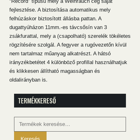
“Record” típusú mely a Weihrauch cég saját
fejlesztése. A biztosítása automatikus mely
felhúzáskor biztosított állásba pattan. A
dugattyúházon 11mm.-es távcsősín van 3
zsákfurattal, mely a (csapolható) szerelék tökéletes
rögzítésére szolgál. A fegyver a rugóvezetőn kívül
nem tartalmaz műanyag alkatrészt. A hátsó
irányzékbetétet 4 különböző profillal használhatjuk
és klikkesen állítható magasságban és
oldalirányban is.
TERMÉKKERESŐ
Keresés
a
következőre:
Keresés