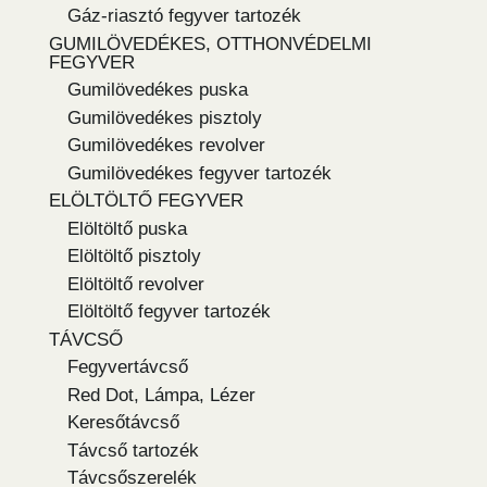
Gáz-riasztó fegyver tartozék
GUMILÖVEDÉKES, OTTHONVÉDELMI
FEGYVER
Gumilövedékes puska
Gumilövedékes pisztoly
Gumilövedékes revolver
Gumilövedékes fegyver tartozék
ELÖLTÖLTŐ FEGYVER
Elöltöltő puska
Elöltöltő pisztoly
Elöltöltő revolver
Elöltöltő fegyver tartozék
TÁVCSŐ
Fegyvertávcső
Red Dot, Lámpa, Lézer
Keresőtávcső
Távcső tartozék
Távcsőszerelék