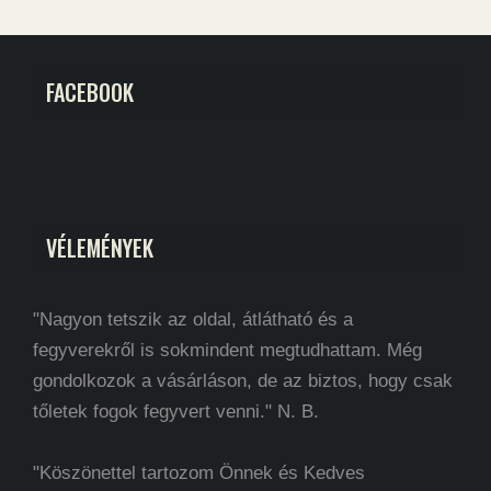
FACEBOOK
VÉLEMÉNYEK
"Nagyon tetszik az oldal, átlátható és a
fegyverekről is sokmindent megtudhattam. Még
gondolkozok a vásárláson, de az biztos, hogy csak
tőletek fogok fegyvert venni." N. B.
"Köszönettel tartozom Önnek és Kedves