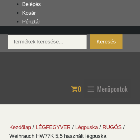
Kilépés
Belépés
a
Kosár
tartalomba
Pénztár
Keresés
Keresés
0
Menüpontok
Kezdőlap
/
LÉGFEGYVER
/
Légpuska
/
RUGÓS
/
Weihrauch HW77K 5,5 használt légpuska