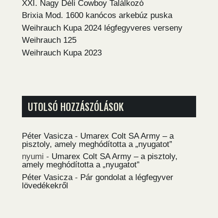
XXI. Nagy Déli Cowboy Találkozó
Brixia Mod. 1600 kanócos arkebúz puska
Weihrauch Kupa 2024 légfegyveres verseny
Weihrauch 125
Weihrauch Kupa 2023
UTOLSÓ HOZZÁSZÓLÁSOK
Péter Vasicza
-
Umarex Colt SA Army – a
pisztoly, amely meghódította a „nyugatot”
nyumi
-
Umarex Colt SA Army – a pisztoly,
amely meghódította a „nyugatot”
Péter Vasicza
-
Pár gondolat a légfegyver
lövedékekről