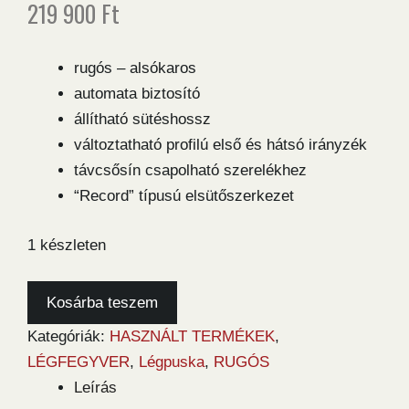
219 900
Ft
rugós – alsókaros
automata biztosító
állítható sütéshossz
változtatható profilú első és hátsó irányzék
távcsősín csapolható szerelékhez
“Record” típusú elsütőszerkezet
1 készleten
Weihrauch
Kosárba teszem
HW77K
Kategóriák:
HASZNÁLT TERMÉKEK
,
5,5
LÉGFEGYVER
,
Légpuska
,
RUGÓS
használt
Leírás
légpuska