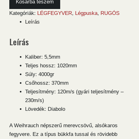
5,5
Kosárba teszem
légpuska
Kategóriák:
LÉGFEGYVER
,
Légpuska
,
RUGÓS
mennyiség
Leírás
Leírás
Kaliber: 5,5mm
Teljes hossz: 1020mm
Súly: 4000gr
Csőhossz: 370mm
Teljesítmény: 120m/s (gyári teljesítmény –
230m/s)
Lövedék: Diabolo
A Weihrauch népszerű merevcsövű, alsókaros
fegyvere. Ez a típus bükkfa tussal és rövidebb