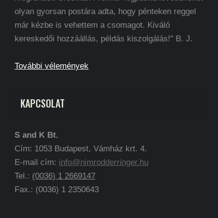
olyan gyorsan postára adta, hogy pénteken reggel
már kézbe is vehettem a csomagot. Kiváló
kereskedői hozzáállás, példás kiszolgálás!" B. J.
További vélemények
KAPCSOLAT
S and K Bt.
Cím: 1053 Budapest, Vámház krt. 4.
E-mail cím:
info@nimrodderringer.hu
Tel.:
(0036) 1 2669147
Fax.: (0036) 1 2350643