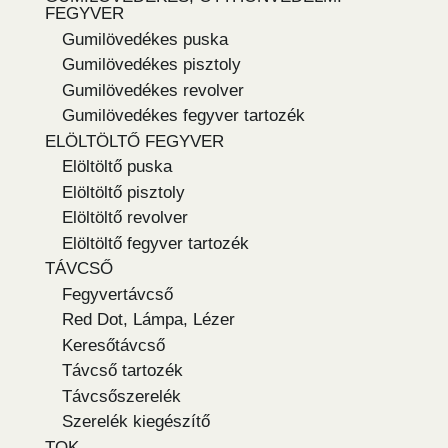
FEGYVER
Gumilövedékes puska
Gumilövedékes pisztoly
Gumilövedékes revolver
Gumilövedékes fegyver tartozék
ELÖLTÖLTŐ FEGYVER
Elöltöltő puska
Elöltöltő pisztoly
Elöltöltő revolver
Elöltöltő fegyver tartozék
TÁVCSŐ
Fegyvertávcső
Red Dot, Lámpa, Lézer
Keresőtávcső
Távcső tartozék
Távcsőszerelék
Szerelék kiegészítő
TOK