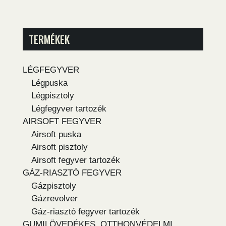
TERMÉKEK
LÉGFEGYVER
Légpuska
Légpisztoly
Légfegyver tartozék
AIRSOFT FEGYVER
Airsoft puska
Airsoft pisztoly
Airsoft fegyver tartozék
GÁZ-RIASZTÓ FEGYVER
Gázpisztoly
Gázrevolver
Gáz-riasztó fegyver tartozék
GUMILÖVEDÉKES, OTTHONVÉDELMI