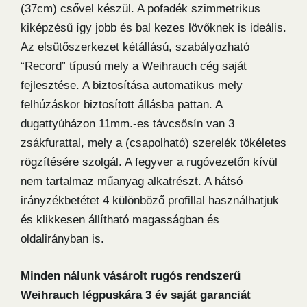
(37cm) csővel készül. A pofadék szimmetrikus
kiképzésű így jobb és bal kezes lövőknek is ideális.
Az elsütőszerkezet kétállású, szabályozható
“Record” típusú mely a Weihrauch cég saját
fejlesztése. A biztosítása automatikus mely
felhúzáskor biztosított állásba pattan. A
dugattyúházon 11mm.-es távcsősín van 3
zsákfurattal, mely a (csapolható) szerelék tökéletes
rögzítésére szolgál. A fegyver a rugóvezetőn kívül
nem tartalmaz műanyag alkatrészt. A hátsó
irányzékbetétet 4 különböző profillal használhatjuk
és klikkesen állítható magasságban és
oldalirányban is.
Minden nálunk vásárolt rugós rendszerű
Weihrauch légpuskára 3 év saját garanciát