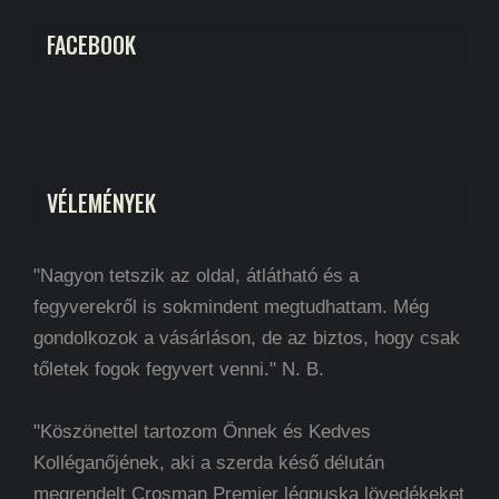
FACEBOOK
VÉLEMÉNYEK
"Nagyon tetszik az oldal, átlátható és a
fegyverekről is sokmindent megtudhattam. Még
gondolkozok a vásárláson, de az biztos, hogy csak
tőletek fogok fegyvert venni." N. B.
"Köszönettel tartozom Önnek és Kedves
Kolléganőjének, aki a szerda késő délután
megrendelt Crosman Premier légpuska lövedékeket