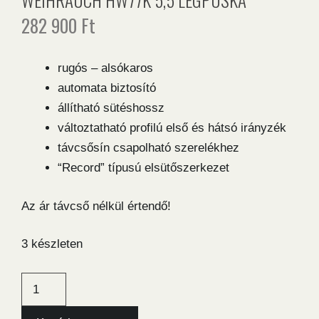
282 900
Ft
rugós – alsókaros
automata biztosító
állítható sütéshossz
változtatható profilú első és hátsó irányzék
távcsősín csapolható szerelékhez
“Record” típusú elsütőszerkezet
Az ár távcső nélkül értendő!
3 készleten
Weihrauch
HW77K