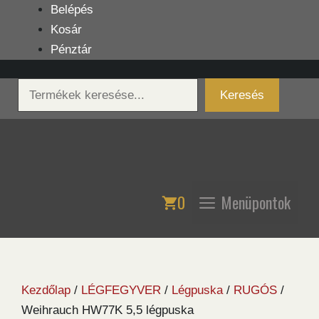
Kilépés
Belépés
a
Kosár
tartalomba
Pénztár
Keresés
Keresés
0
Menüpontok
Kezdőlap
/
LÉGFEGYVER
/
Légpuska
/
RUGÓS
/
Weihrauch HW77K 5,5 légpuska