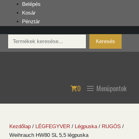
Kilépés
Belépés
a
Kosár
tartalomba
Pénztár
Keresés
Keresés
0
Menüpontok
Kezdőlap
/
LÉGFEGYVER
/
Légpuska
/
RUGÓS
/
Weihrauch HW80 SL 5,5 légpuska