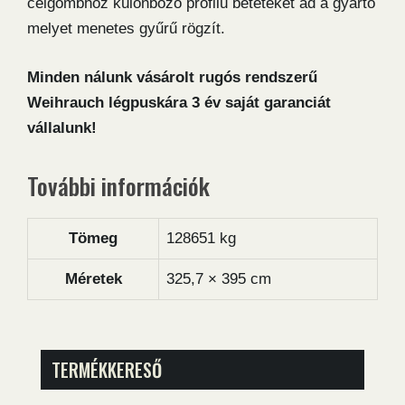
célgömbhöz különböző profilú betéteket ad a gyártó
melyet menetes gyűrű rögzít.
Minden nálunk vásárolt rugós rendszerű
Weihrauch légpuskára 3 év saját garanciát
vállalunk!
További információk
Tömeg
128651 kg
Méretek
325,7 × 395 cm
TERMÉKKERESŐ