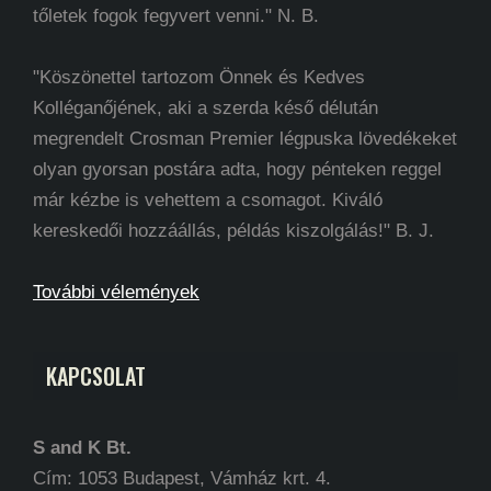
tőletek fogok fegyvert venni." N. B.
"Köszönettel tartozom Önnek és Kedves
Kolléganőjének, aki a szerda késő délután
megrendelt Crosman Premier légpuska lövedékeket
olyan gyorsan postára adta, hogy pénteken reggel
már kézbe is vehettem a csomagot. Kiváló
kereskedői hozzáállás, példás kiszolgálás!" B. J.
További vélemények
KAPCSOLAT
S and K Bt.
Cím: 1053 Budapest, Vámház krt. 4.