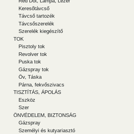
Red Dot, Lámpa, Lézer
Keresőtávcső
Távcső tartozék
Távcsőszerelék
Szerelék kiegészítő
TOK
Pisztoly tok
Revolver tok
Puska tok
Gázspray tok
Öv, Táska
Párna, fekvőszivacs
TISZTÍTÁS, ÁPOLÁS
Eszköz
Szer
ÖNVÉDELEM, BIZTONSÁG
Gázspray
Személyi és kutyariasztó