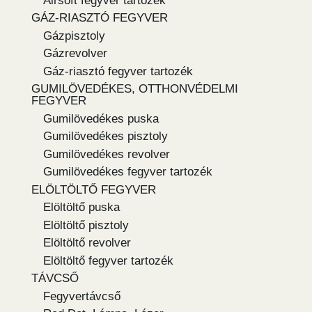
Airsoft fegyver tartozék
GÁZ-RIASZTÓ FEGYVER
Gázpisztoly
Gázrevolver
Gáz-riasztó fegyver tartozék
GUMILÖVEDÉKES, OTTHONVÉDELMI
FEGYVER
Gumilövedékes puska
Gumilövedékes pisztoly
Gumilövedékes revolver
Gumilövedékes fegyver tartozék
ELÖLTÖLTŐ FEGYVER
Elöltöltő puska
Elöltöltő pisztoly
Elöltöltő revolver
Elöltöltő fegyver tartozék
TÁVCSŐ
Fegyvertávcső