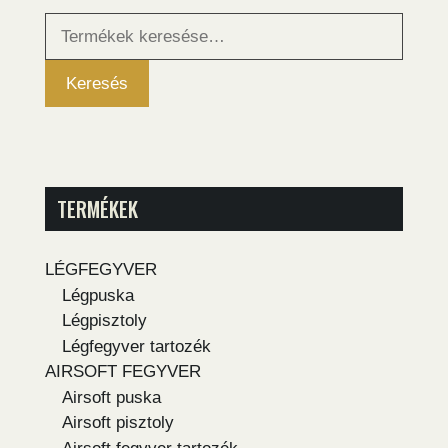
Keresés
a
következőre:
Keresés
TERMÉKEK
LÉGFEGYVER
Légpuska
Légpisztoly
Légfegyver tartozék
AIRSOFT FEGYVER
Airsoft puska
Airsoft pisztoly