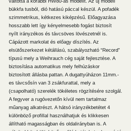
váltotta a korábbi HW80-as modellt. Az új modell
bükkfa tusból, dió hatású páccal készül. A pofadék
szimmetrikus, kétkezes kiképzésű. Előagyazása
hosszabb lett így kényelmesebb fogást biztosít
nyílt irányzékos és távcsöves lövészetnél is.
Cápázott markolat és előagy díszítés. Az
elsütőszerkezet kétállású, szabályozható “Record”
típusú mely a Weihrauch cég saját fejlesztése. A
biztosítása automatikus mely felhúzáskor
biztosított állásba pattan. A dugattyúházon 11mm.-
es távcsősín van 3 zsákfurattal, mely a
(csapolható) szerelék tökéletes rögzítésére szolgál.
A fegyver a rugóvezetőn kívül nem tartalmaz
műanyag alkatrészt. A hátsó irányzékbetétet 4
különböző profillal használhatjuk és klikkesen
állítható magasságban és oldalirányban is. A