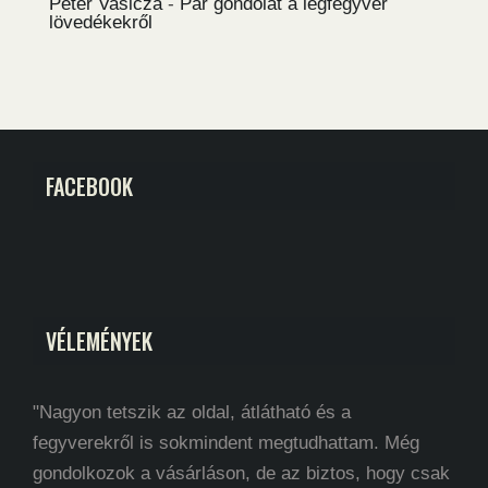
Péter Vasicza
-
Pár gondolat a légfegyver
lövedékekről
FACEBOOK
VÉLEMÉNYEK
"Nagyon tetszik az oldal, átlátható és a
fegyverekről is sokmindent megtudhattam. Még
gondolkozok a vásárláson, de az biztos, hogy csak