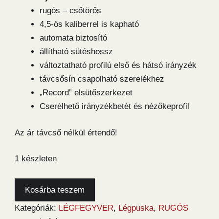
rugós – csőtörős
4,5-ös kaliberrel is kapható
automata biztosító
állítható sütéshossz
változtatható profilú első és hátsó irányzék
távcsősín csapolható szerelékhez
„Record” elsütőszerkezet
Cserélhető irányzékbetét és nézőkeprofil
Az ár távcső nélkül értendő!
1 készleten
Weihrauch
Kosárba teszem
HW80
Kategóriák:
LÉGFEGYVER
,
Légpuska
,
RUGÓS
SL