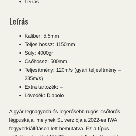
Leírás
5,5
légpuska
Leírás
mennyiség
Kaliber: 5,5mm
Teljes hossz: 1150mm
Súly: 4000gr
Csőhossz: 500mm
Teljesítmény: 120m/s (gyári teljesítmény –
235m/s)
Extra tartozék: –
Lövedék: Diabolo
A gyár legnagyobb és legerősebb rugós-csőtörős
légpuskája, melynek SL verziója a 2022-es IWA
fegyverkiállításon lett bemutatva. Ez a típus