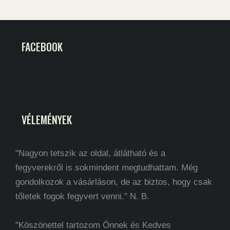
FACEBOOK
VÉLEMÉNYEK
"Nagyon tetszik az oldal, átlátható és a
fegyverekről is sokmindent megtudhattam. Még
gondolkozok a vásárláson, de az biztos, hogy csak
tőletek fogok fegyvert venni." N. B.
"Köszönettel tartozom Önnek és Kedves