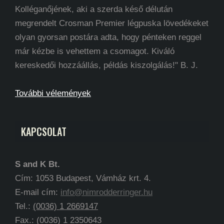
Kolléganőjének, aki a szerda késő délután
megrendelt Crosman Premier légpuska lövedékeket
olyan gyorsan postára adta, hogy pénteken reggel
már kézbe is vehettem a csomagot. Kiváló
kereskedői hozzáállás, példás kiszolgálás!" B. J.
További vélemények
KAPCSOLAT
S and K Bt.
Cím: 1053 Budapest, Vámház krt. 4.
E-mail cím:
info@nimrodderringer.hu
Tel.:
(0036) 1 2669147
Fax.: (0036) 1 2350643