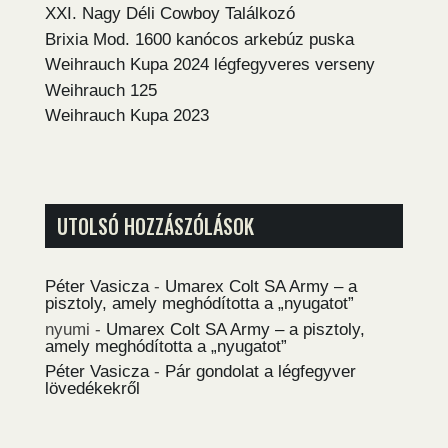
XXI. Nagy Déli Cowboy Találkozó
Brixia Mod. 1600 kanócos arkebúz puska
Weihrauch Kupa 2024 légfegyveres verseny
Weihrauch 125
Weihrauch Kupa 2023
UTOLSÓ HOZZÁSZÓLÁSOK
Péter Vasicza
-
Umarex Colt SA Army – a
pisztoly, amely meghódította a „nyugatot”
nyumi
-
Umarex Colt SA Army – a pisztoly,
amely meghódította a „nyugatot”
Péter Vasicza
-
Pár gondolat a légfegyver
lövedékekről