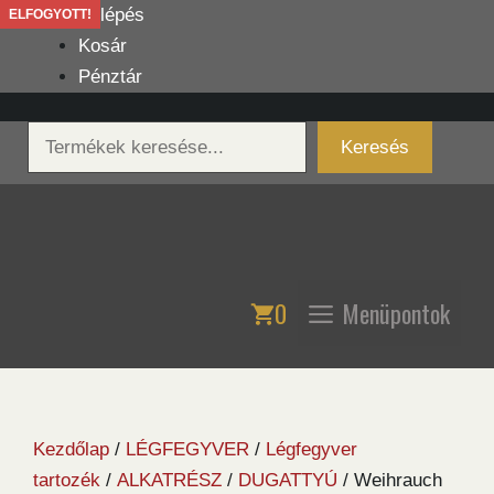
Kilépés
Belépés
ELFOGYOTT!
a
Kosár
tartalomba
Pénztár
Keresés
Keresés
0
Menüpontok
Kezdőlap
/
LÉGFEGYVER
/
Légfegyver
tartozék
/
ALKATRÉSZ
/
DUGATTYÚ
/ Weihrauch