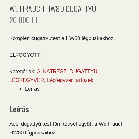
WEIHRAUCH HW80 DUGATTYÚ
20 000
Ft
Komplett dugattyútest a HW80 légpuskákhoz.
ELFOGYOTT!
Kategóriák:
ALKATRÉSZ
,
DUGATTYÚ
,
LÉGFEGYVER
,
Légfegyver tartozék
Leírás
Leírás
Acél dugattyú test tömítéssel együtt a Weihrauch
HW80 légpuskáihoz.