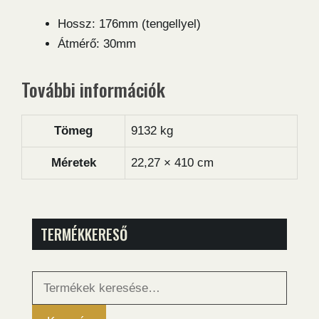
Hossz: 176mm (tengellyel)
Átmérő: 30mm
További információk
Tömeg
9132 kg
Méretek
22,27 × 410 cm
TERMÉKKERESŐ
Keresés
a
következőre: