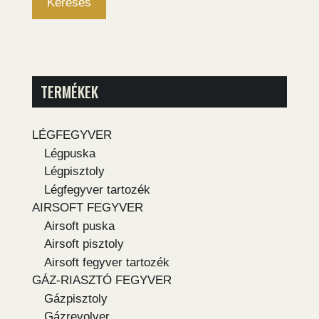
Keresés
TERMÉKEK
LÉGFEGYVER
Légpuska
Légpisztoly
Légfegyver tartozék
AIRSOFT FEGYVER
Airsoft puska
Airsoft pisztoly
Airsoft fegyver tartozék
GÁZ-RIASZTÓ FEGYVER
Gázpisztoly
Gázrevolver