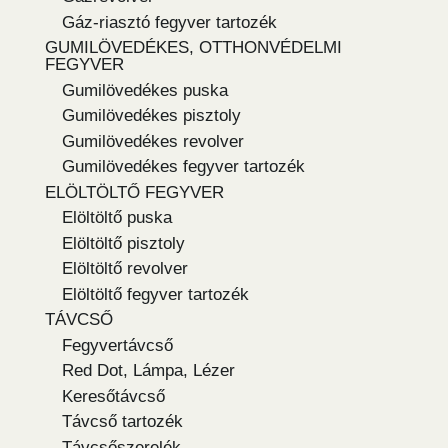
Gáz-riasztó fegyver tartozék
GUMILÖVEDÉKES, OTTHONVÉDELMI
FEGYVER
Gumilövedékes puska
Gumilövedékes pisztoly
Gumilövedékes revolver
Gumilövedékes fegyver tartozék
ELÖLTÖLTŐ FEGYVER
Elöltöltő puska
Elöltöltő pisztoly
Elöltöltő revolver
Elöltöltő fegyver tartozék
TÁVCSŐ
Fegyvertávcső
Red Dot, Lámpa, Lézer
Keresőtávcső
Távcső tartozék
Távcsőszerelék