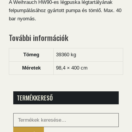
A Weihrauch HW90-es légpuska légtartályának
felpumpálásához gyártott pumpa és tömlő. Max. 40
bar nyomás.
További információk
Tömeg
39360 kg
Méretek
98,4 × 400 cm
TERMÉKKERESŐ
Keresés
a
következőre: