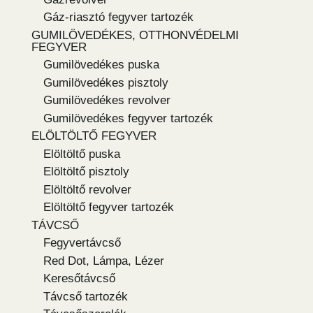
Gáz-riasztó fegyver tartozék
GUMILÖVEDÉKES, OTTHONVÉDELMI
FEGYVER
Gumilövedékes puska
Gumilövedékes pisztoly
Gumilövedékes revolver
Gumilövedékes fegyver tartozék
ELÖLTÖLTŐ FEGYVER
Elöltöltő puska
Elöltöltő pisztoly
Elöltöltő revolver
Elöltöltő fegyver tartozék
TÁVCSŐ
Fegyvertávcső
Red Dot, Lámpa, Lézer
Keresőtávcső
Távcső tartozék