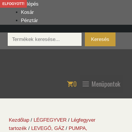
Kilépés
Belépés
ELFOGYOTT!
a
Kosár
tartalomba
Pénztár
Keresés
Keresés
0
Menüpontok
Kezdőlap
/
LÉGFEGYVER
/
Légfegyver
tartozék
/
LEVEGŐ, GÁZ
/
PUMPA,