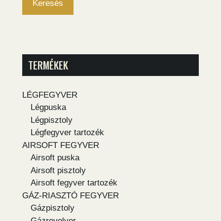
Keresés
TERMÉKEK
LÉGFEGYVER
Légpuska
Légpisztoly
Légfegyver tartozék
AIRSOFT FEGYVER
Airsoft puska
Airsoft pisztoly
Airsoft fegyver tartozék
GÁZ-RIASZTÓ FEGYVER
Gázpisztoly
Gázrevolver