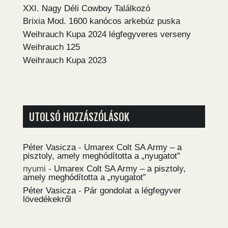
XXI. Nagy Déli Cowboy Találkozó
Brixia Mod. 1600 kanócos arkebúz puska
Weihrauch Kupa 2024 légfegyveres verseny
Weihrauch 125
Weihrauch Kupa 2023
UTOLSÓ HOZZÁSZÓLÁSOK
Péter Vasicza
-
Umarex Colt SA Army – a
pisztoly, amely meghódította a „nyugatot”
nyumi
-
Umarex Colt SA Army – a pisztoly,
amely meghódította a „nyugatot”
Péter Vasicza
-
Pár gondolat a légfegyver
lövedékekről