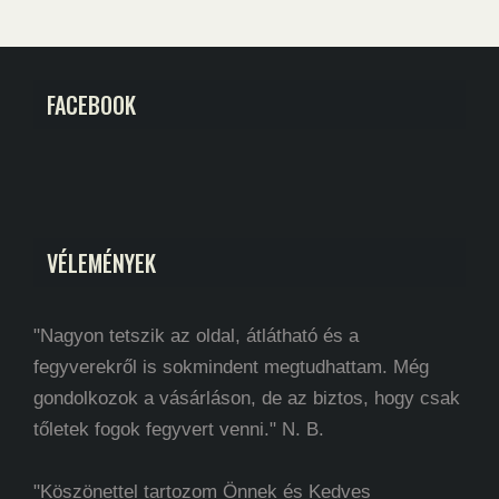
FACEBOOK
VÉLEMÉNYEK
"Nagyon tetszik az oldal, átlátható és a
fegyverekről is sokmindent megtudhattam. Még
gondolkozok a vásárláson, de az biztos, hogy csak
tőletek fogok fegyvert venni." N. B.
"Köszönettel tartozom Önnek és Kedves