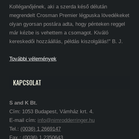
Kolléganőjének, aki a szerda késő délután
megrendelt Crosman Premier légpuska lövedékeket
olyan gyorsan postára adta, hogy pénteken reggel
már kézbe is vehettem a csomagot. Kiváló
kereskedői hozzáállás, példás kiszolgálás!" B. J.
További vélemények
KAPCSOLAT
S and K Bt.
Cím: 1053 Budapest, Vámház krt. 4.
E-mail cím:
info@nimrodderringer.hu
Tel.:
(0036) 1 2669147
Fax.: (0036) 1 2350643