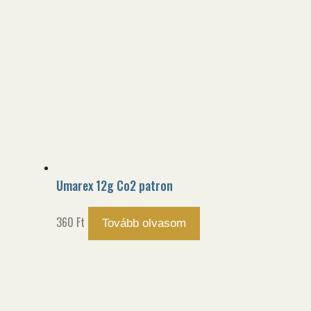
Umarex 12g Co2 patron
360
Ft
Tovább olvasom