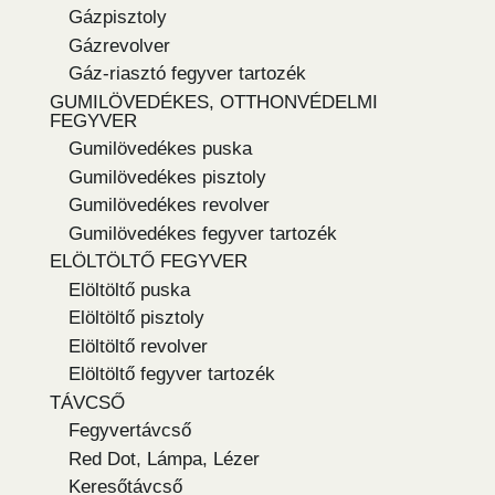
Gázpisztoly
Gázrevolver
Gáz-riasztó fegyver tartozék
GUMILÖVEDÉKES, OTTHONVÉDELMI
FEGYVER
Gumilövedékes puska
Gumilövedékes pisztoly
Gumilövedékes revolver
Gumilövedékes fegyver tartozék
ELÖLTÖLTŐ FEGYVER
Elöltöltő puska
Elöltöltő pisztoly
Elöltöltő revolver
Elöltöltő fegyver tartozék
TÁVCSŐ
Fegyvertávcső
Red Dot, Lámpa, Lézer
Keresőtávcső