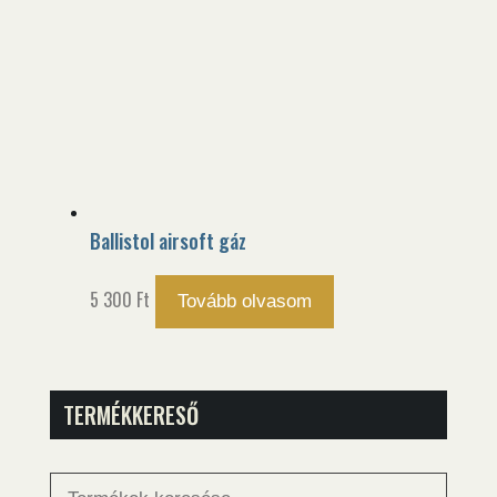
Ballistol airsoft gáz
5 300
Ft
Tovább olvasom
TERMÉKKERESŐ
Keresés