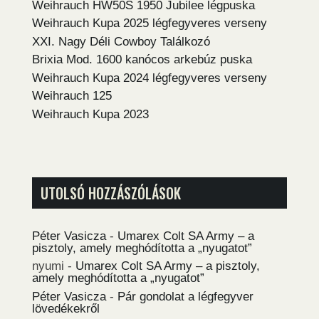
Weihrauch HW50S 1950 Jubilee légpuska
Weihrauch Kupa 2025 légfegyveres verseny
XXI. Nagy Déli Cowboy Találkozó
Brixia Mod. 1600 kanócos arkebúz puska
Weihrauch Kupa 2024 légfegyveres verseny
Weihrauch 125
Weihrauch Kupa 2023
UTOLSÓ HOZZÁSZÓLÁSOK
Péter Vasicza
-
Umarex Colt SA Army – a
pisztoly, amely meghódította a „nyugatot”
nyumi
-
Umarex Colt SA Army – a pisztoly,
amely meghódította a „nyugatot”
Péter Vasicza
-
Pár gondolat a légfegyver
lövedékekről