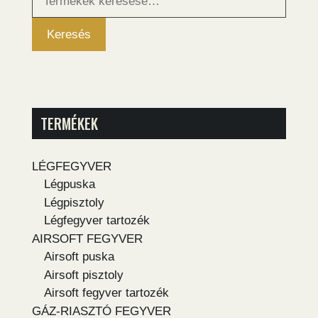
a
következőre:
Keresés
TERMÉKEK
LÉGFEGYVER
Légpuska
Légpisztoly
Légfegyver tartozék
AIRSOFT FEGYVER
Airsoft puska
Airsoft pisztoly
Airsoft fegyver tartozék
GÁZ-RIASZTÓ FEGYVER