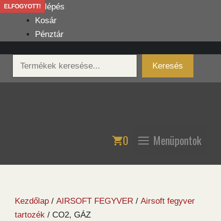
Kilépés
Belépés
ELFOGYOTT!
ELFOGYOTT!
a
Kosár
tartalomba
Pénztár
Keresés
Keresés
0
Menüpontok
Kezdőlap
/
AIRSOFT FEGYVER
/
Airsoft fegyver
tartozék
/ CO2, GÁZ