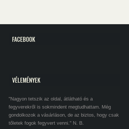
FACEBOOK
VÉLEMÉNYEK
"Nagyon tetszik az oldal, átlátható és a
fegyverekről is sokmindent megtudhattam. Még
gondolkozok a vásárláson, de az biztos, hogy csak
tőletek fogok fegyvert venni." N. B.