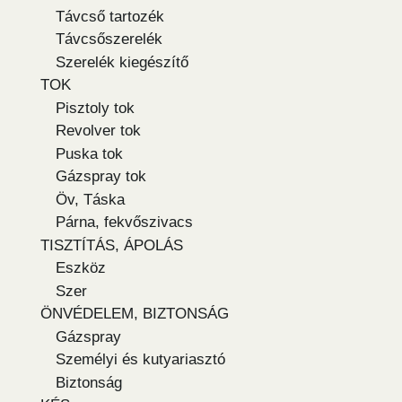
Távcső tartozék
Távcsőszerelék
Szerelék kiegészítő
TOK
Pisztoly tok
Revolver tok
Puska tok
Gázspray tok
Öv, Táska
Párna, fekvőszivacs
TISZTÍTÁS, ÁPOLÁS
Eszköz
Szer
ÖNVÉDELEM, BIZTONSÁG
Gázspray
Személyi és kutyariasztó
Biztonság