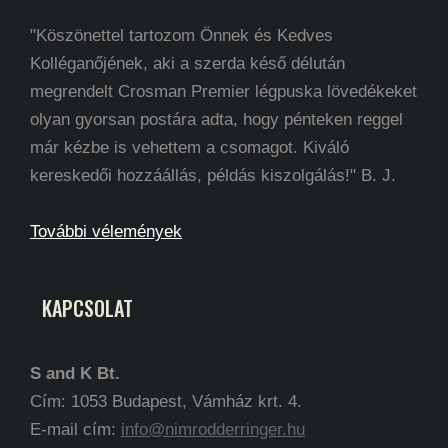
"Köszönettel tartozom Önnek és Kedves
Kolléganőjének, aki a szerda késő délután
megrendelt Crosman Premier légpuska lövedékeket
olyan gyorsan postára adta, hogy pénteken reggel
már kézbe is vehettem a csomagot. Kiváló
kereskedői hozzáállás, példás kiszolgálás!" B. J.
További vélemények
KAPCSOLAT
S and K Bt.
Cím: 1053 Budapest, Vámház krt. 4.
E-mail cím:
info@nimrodderringer.hu