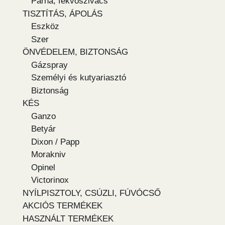
Párna, fekvőszivacs
TISZTÍTÁS, ÁPOLÁS
Eszköz
Szer
ÖNVÉDELEM, BIZTONSÁG
Gázspray
Személyi és kutyariasztó
Biztonság
KÉS
Ganzo
Betyár
Dixon / Papp
Morakniv
Opinel
Victorinox
NYÍLPISZTOLY, CSÚZLI, FÚVÓCSŐ
AKCIÓS TERMÉKEK
HASZNÁLT TERMÉKEK