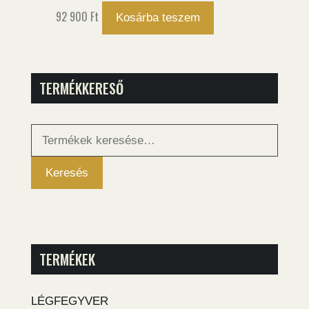
92 900
Ft
Kosárba teszem
TERMÉKKERESŐ
Keresés
a
következőre:
Keresés
TERMÉKEK
LÉGFEGYVER