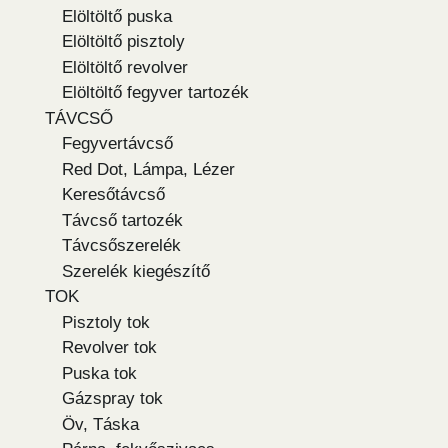
Elöltöltő puska
Elöltöltő pisztoly
Elöltöltő revolver
Elöltöltő fegyver tartozék
TÁVCSŐ
Fegyvertávcső
Red Dot, Lámpa, Lézer
Keresőtávcső
Távcső tartozék
Távcsőszerelék
Szerelék kiegészítő
TOK
Pisztoly tok
Revolver tok
Puska tok
Gázspray tok
Öv, Táska