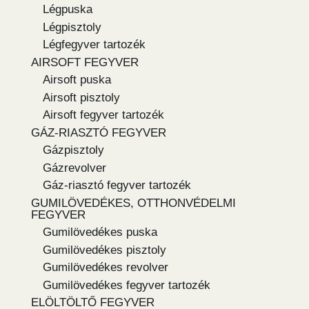
Légpuska
Légpisztoly
Légfegyver tartozék
AIRSOFT FEGYVER
Airsoft puska
Airsoft pisztoly
Airsoft fegyver tartozék
GÁZ-RIASZTÓ FEGYVER
Gázpisztoly
Gázrevolver
Gáz-riasztó fegyver tartozék
GUMILÖVEDÉKES, OTTHONVÉDELMI
FEGYVER
Gumilövedékes puska
Gumilövedékes pisztoly
Gumilövedékes revolver
Gumilövedékes fegyver tartozék
ELÖLTÖLTŐ FEGYVER