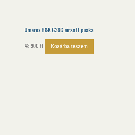
Umarex H&K G36C airsoft puska
48 900
Ft
Kosárba teszem