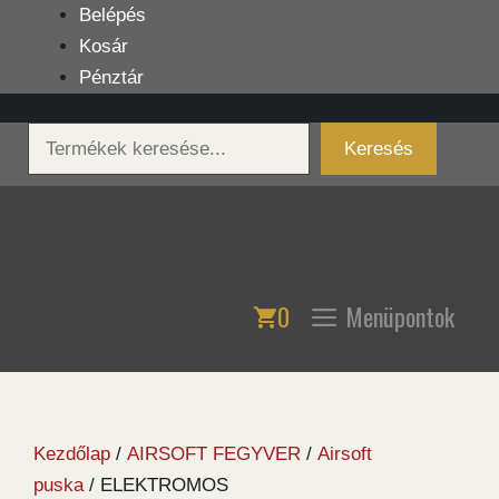
Kilépés
Belépés
a
Kosár
tartalomba
Pénztár
Keresés
Keresés
0
Menüpontok
Kezdőlap
/
AIRSOFT FEGYVER
/
Airsoft
puska
/ ELEKTROMOS