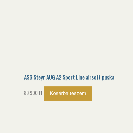
ASG Steyr AUG A2 Sport Line airsoft puska
89 900
Ft
Kosárba teszem