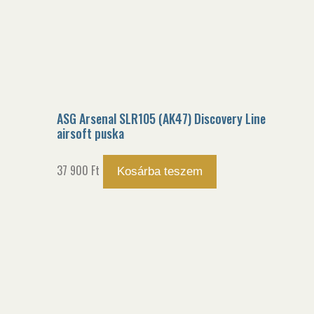
ASG Arsenal SLR105 (AK47) Discovery Line
airsoft puska
37 900
Ft
Kosárba teszem