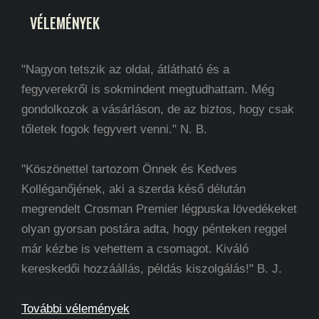
VÉLEMÉNYEK
"Nagyon tetszik az oldal, átlátható és a
fegyverekről is sokmindent megtudhattam. Még
gondolkozok a vásárláson, de az biztos, hogy csak
tőletek fogok fegyvert venni." N. B.
"Köszönettel tartozom Önnek és Kedves
Kolléganőjének, aki a szerda késő délután
megrendelt Crosman Premier légpuska lövedékeket
olyan gyorsan postára adta, hogy pénteken reggel
már kézbe is vehettem a csomagot. Kiváló
kereskedői hozzáállás, példás kiszolgálás!" B. J.
További vélemények