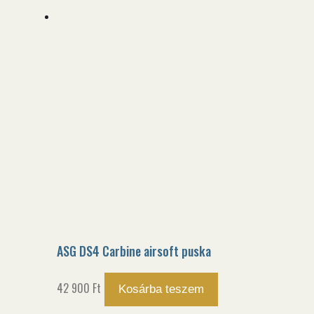
ASG DS4 Carbine airsoft puska
42 900
Ft
Kosárba teszem