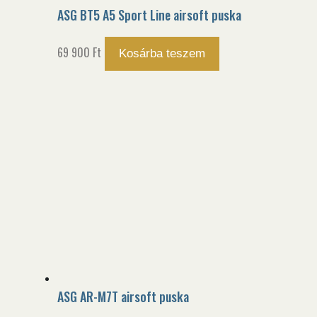
ASG BT5 A5 Sport Line airsoft puska
69 900
Ft
Kosárba teszem
ASG AR-M7T airsoft puska