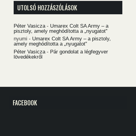
UTOLSÓ HOZZÁSZÓLÁSOK
Péter Vasicza
-
Umarex Colt SA Army – a
pisztoly, amely meghódította a „nyugatot”
nyumi
-
Umarex Colt SA Army – a pisztoly,
amely meghódította a „nyugatot”
Péter Vasicza
-
Pár gondolat a légfegyver
lövedékekről
FACEBOOK