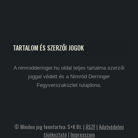
TARTALOM ÉS SZERZŐI JOGOK
A nimrodderinger.hu oldal teljes tartalma szerzői
joggal védett és a Nimród Derringer
Fegyverszaküzlet tulajdona.
© Minden jog fenntartva: S+K Bt. |
ÁSZF
|
Adatvédelmi
tájékoztató
|
Impresszum