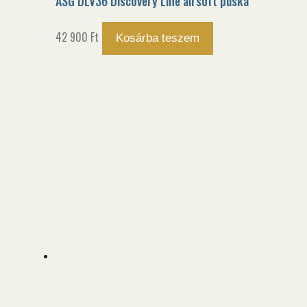
ASG DLV36 Discovery Line airsoft puska
42 900
Ft
Kosárba teszem