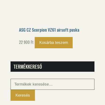
ASG CZ Scorpion VZ61 airsoft puska
22 900
Ft
Kosárba teszem
TERMÉKKERESŐ
Keresés
a
következőre:
Keresés