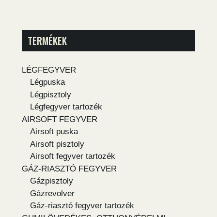
TERMÉKEK
LÉGFEGYVER
Légpuska
Légpisztoly
Légfegyver tartozék
AIRSOFT FEGYVER
Airsoft puska
Airsoft pisztoly
Airsoft fegyver tartozék
GÁZ-RIASZTÓ FEGYVER
Gázpisztoly
Gázrevolver
Gáz-riasztó fegyver tartozék