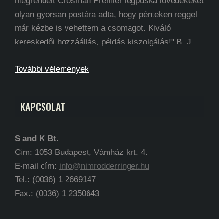
megrendelt Crosman Premier légpuska lövedékeket
olyan gyorsan postára adta, hogy pénteken reggel
már kézbe is vehettem a csomagot. Kiváló
kereskedői hozzáállás, példás kiszolgálás!" B. J.
További vélemények
KAPCSOLAT
S and K Bt.
Cím: 1053 Budapest, Vámház krt. 4.
E-mail cím:
info@nimrodderringer.hu
Tel.:
(0036) 1 2669147
Fax.: (0036) 1 2350643