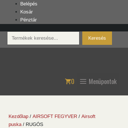
Kilépés
Belépés
a
Kosár
tartalomba
Pénztár
Keresés
Keresés
0
Menüpontok
Kezdőlap
/
AIRSOFT FEGYVER
/
Airsoft
puska
/ RUGÓS