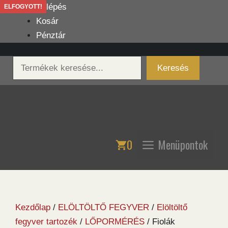
Kilépés
Belépés
ELFOGYOTT!
a
Kosár
tartalomba
Pénztár
Keresés
Keresés
0
Menüpontok
Kezdőlap
/
ELÖLTÖLTŐ FEGYVER
/
Elöltöltő
fegyver tartozék
/
LŐPORMÉRÉS
/ Fiolák