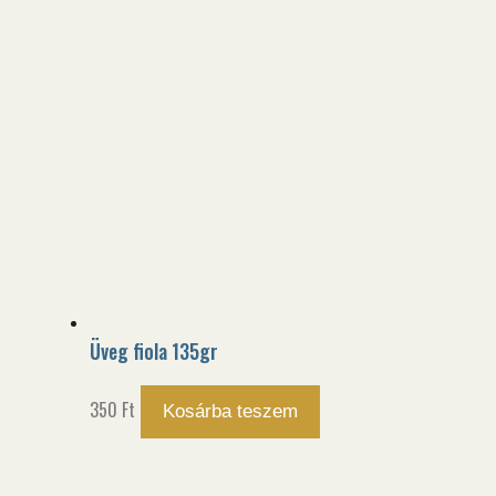
Üveg fiola 135gr
350
Ft
Kosárba teszem