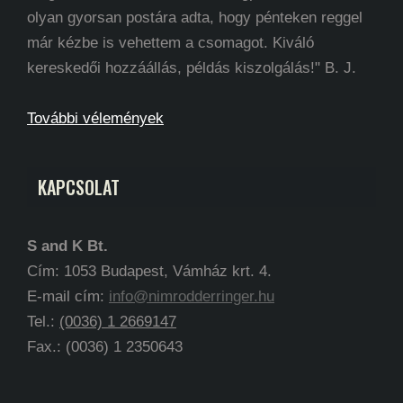
olyan gyorsan postára adta, hogy pénteken reggel
már kézbe is vehettem a csomagot. Kiváló
kereskedői hozzáállás, példás kiszolgálás!" B. J.
További vélemények
KAPCSOLAT
S and K Bt.
Cím: 1053 Budapest, Vámház krt. 4.
E-mail cím:
info@nimrodderringer.hu
Tel.:
(0036) 1 2669147
Fax.: (0036) 1 2350643