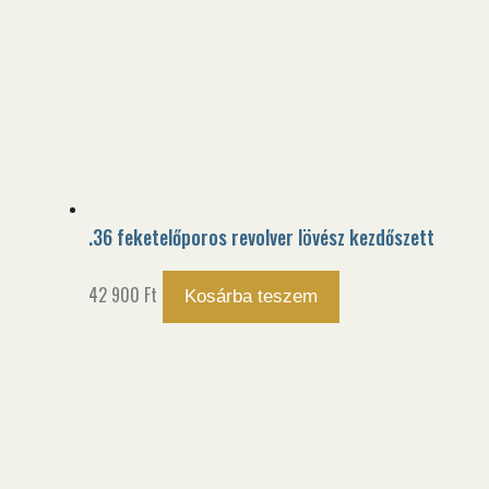
.36 feketelőporos revolver lövész kezdőszett
42 900
Ft
Kosárba teszem