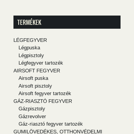
TERMÉKEK
LÉGFEGYVER
Légpuska
Légpisztoly
Légfegyver tartozék
AIRSOFT FEGYVER
Airsoft puska
Airsoft pisztoly
Airsoft fegyver tartozék
GÁZ-RIASZTÓ FEGYVER
Gázpisztoly
Gázrevolver
Gáz-riasztó fegyver tartozék
GUMILÖVEDÉKES, OTTHONVÉDELMI