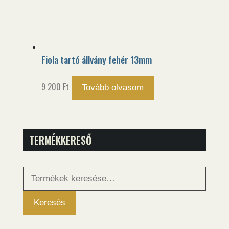
Fiola tartó állvány fehér 13mm
9 200
Ft
Tovább olvasom
TERMÉKKERESŐ
Keresés
a
következőre:
Keresés