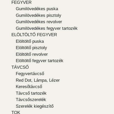
FEGYVER
Gumilövedékes puska
Gumilövedékes pisztoly
Gumilövedékes revolver
Gumilövedékes fegyver tartozék
ELÖLTÖLTŐ FEGYVER
Elöltöltő puska
Elöltöltő pisztoly
Elöltöltő revolver
Elöltöltő fegyver tartozék
TÁVCSŐ
Fegyvertávcső
Red Dot, Lámpa, Lézer
Keresőtávcső
Távcső tartozék
Távcsőszerelék
Szerelék kiegészítő
TOK