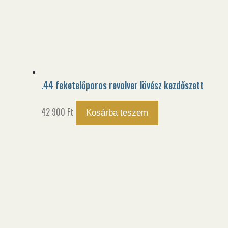
.44 feketelőporos revolver lövész kezdőszett
42 900
Ft
Kosárba teszem