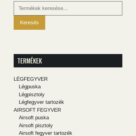
Keresés
a
következőre:
Keresés
TERMÉKEK
LÉGFEGYVER
Légpuska
Légpisztoly
Légfegyver tartozék
AIRSOFT FEGYVER
Airsoft puska
Airsoft pisztoly
Airsoft fegyver tartozék