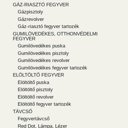
GÁZ-RIASZTÓ FEGYVER
Gázpisztoly
Gázrevolver
Gáz-riasztó fegyver tartozék
GUMILÖVEDÉKES, OTTHONVÉDELMI
FEGYVER
Gumilövedékes puska
Gumilövedékes pisztoly
Gumilövedékes revolver
Gumilövedékes fegyver tartozék
ELÖLTÖLTŐ FEGYVER
Elöltöltő puska
Elöltöltő pisztoly
Elöltöltő revolver
Elöltöltő fegyver tartozék
TÁVCSŐ
Fegyvertávcső
Red Dot, Lámpa, Lézer