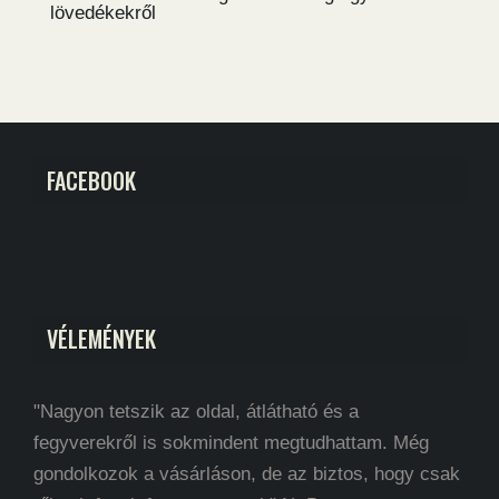
lövedékekről
FACEBOOK
VÉLEMÉNYEK
"Nagyon tetszik az oldal, átlátható és a
fegyverekről is sokmindent megtudhattam. Még
gondolkozok a vásárláson, de az biztos, hogy csak