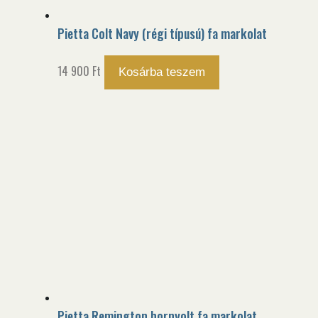
Pietta Colt Navy (régi típusú) fa markolat
14 900
Ft
Kosárba teszem
Pietta Remington hornyolt fa markolat