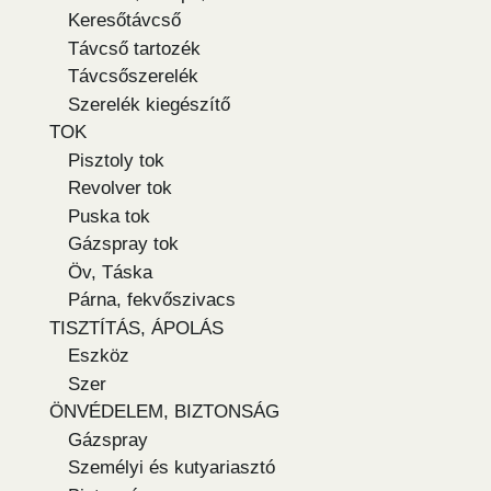
Keresőtávcső
Távcső tartozék
Távcsőszerelék
Szerelék kiegészítő
TOK
Pisztoly tok
Revolver tok
Puska tok
Gázspray tok
Öv, Táska
Párna, fekvőszivacs
TISZTÍTÁS, ÁPOLÁS
Eszköz
Szer
ÖNVÉDELEM, BIZTONSÁG
Gázspray
Személyi és kutyariasztó