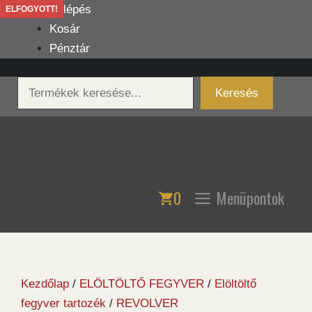
Kilépés
Belépés
ELFOGYOTT!
a
Kosár
tartalomba
Pénztár
Keresés
Keresés
0
Menüpontok
Kezdőlap
/
ELÖLTÖLTŐ FEGYVER
/
Elöltöltő
fegyver tartozék
/
REVOLVER