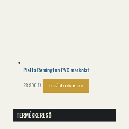
900 Ft.
900 Ft.
Pietta Remington PVC markolat
28 900
Ft
Tovább olvasom
TERMÉKKERESŐ