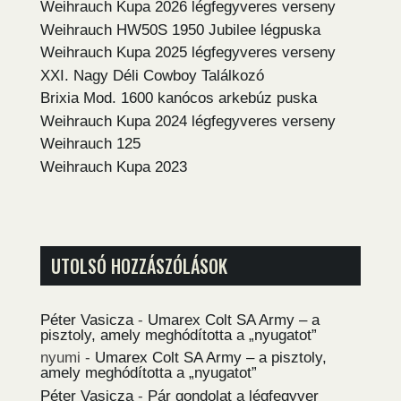
Weihrauch Kupa 2026 légfegyveres verseny
Weihrauch HW50S 1950 Jubilee légpuska
Weihrauch Kupa 2025 légfegyveres verseny
XXI. Nagy Déli Cowboy Találkozó
Brixia Mod. 1600 kanócos arkebúz puska
Weihrauch Kupa 2024 légfegyveres verseny
Weihrauch 125
Weihrauch Kupa 2023
UTOLSÓ HOZZÁSZÓLÁSOK
Péter Vasicza
-
Umarex Colt SA Army – a
pisztoly, amely meghódította a „nyugatot”
nyumi
-
Umarex Colt SA Army – a pisztoly,
amely meghódította a „nyugatot”
Péter Vasicza
-
Pár gondolat a légfegyver