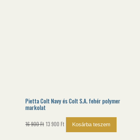
Pietta Colt Navy és Colt S.A. fehér polymer
markolat
Original
Current
16 900
Ft
13 900
Ft
Kosárba teszem
price
price
was:
is: