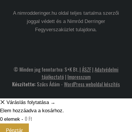
A nimrodderinger.hu oldal teljes tartalma szerzői
joggal védett és a Nimród Derringer
Fegyverszaküzlet tulajdona.
© Minden jog fenntartva: S+K Bt. |
ÁSZF
|
Adatvédelmi
tájékoztató
|
Impresszum
Készítette:
Szűcs Ádám -
WordPress weboldal készítés
Váráslás folytatása →
Elem hozzáadva a kosárhoz.
0
Ft
0 elemek -
Pénztár