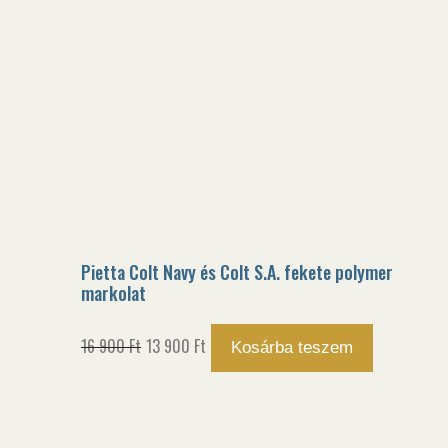
Pietta Colt Navy és Colt S.A. fekete polymer
markolat
Original
Current
16 900
Ft
13 900
Ft
Kosárba teszem
price
price
was:
is:
16
13