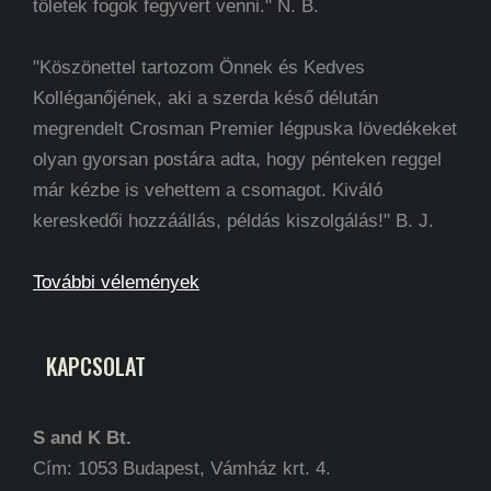
tőletek fogok fegyvert venni." N. B.
"Köszönettel tartozom Önnek és Kedves
Kolléganőjének, aki a szerda késő délután
megrendelt Crosman Premier légpuska lövedékeket
olyan gyorsan postára adta, hogy pénteken reggel
már kézbe is vehettem a csomagot. Kiváló
kereskedői hozzáállás, példás kiszolgálás!" B. J.
További vélemények
KAPCSOLAT
S and K Bt.
Cím: 1053 Budapest, Vámház krt. 4.