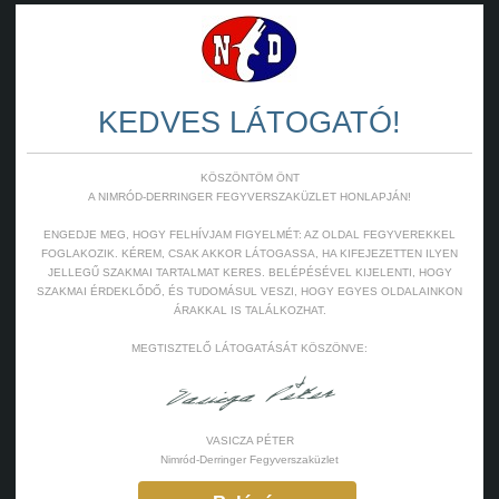
KEDVES LÁTOGATÓ!
KÖSZÖNTÖM ÖNT
A NIMRÓD-DERRINGER FEGYVERSZAKÜZLET HONLAPJÁN!
ENGEDJE MEG, HOGY FELHÍVJAM FIGYELMÉT: AZ OLDAL FEGYVEREKKEL
FOGLAKOZIK. KÉREM, CSAK AKKOR LÁTOGASSA, HA KIFEJEZETTEN ILYEN
JELLEGŰ SZAKMAI TARTALMAT KERES. BELÉPÉSÉVEL KIJELENTI, HOGY
SZAKMAI ÉRDEKLŐDŐ, ÉS TUDOMÁSUL VESZI, HOGY EGYES OLDALAINKON
ÁRAKKAL IS TALÁLKOZHAT.
MEGTISZTELŐ LÁTOGATÁSÁT KÖSZÖNVE:
VASICZA PÉTER
Nimród-Derringer Fegyverszaküzlet