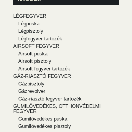
LÉGFEGYVER
Légpuska
Légpisztoly
Légfegyver tartozék
AIRSOFT FEGYVER
Airsoft puska
Airsoft pisztoly
Airsoft fegyver tartozék
GÁZ-RIASZTÓ FEGYVER
Gázpisztoly
Gázrevolver
Gáz-riasztó fegyver tartozék
GUMILÖVEDÉKES, OTTHONVÉDELMI
FEGYVER
Gumilövedékes puska
Gumilövedékes pisztoly