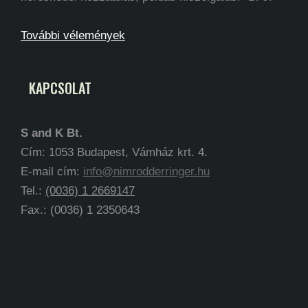
További vélemények
KAPCSOLAT
S and K Bt.
Cím: 1053 Budapest, Vámház krt. 4.
E-mail cím:
info@nimrodderringer.hu
Tel.:
(0036) 1 2669147
Fax.: (0036) 1 2350643