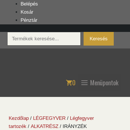
Kilépés
Belépés
a
Kosár
tartalomba
Pénztár
Keresés
Keresés
0
Menüpontok
Kezdőlap
/
LÉGFEGYVER
/
Légfegyver
tartozék
/
ALKATRÉSZ
/ IRÁNYZÉK