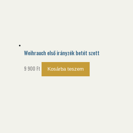
Weihrauch első irányzék betét szett
9 900
Ft
Kosárba teszem