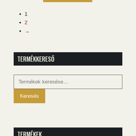
1
2
→
TERMÉKKERESŐ
Keresés
a
következőre:
Keresés
TERMÉKEK