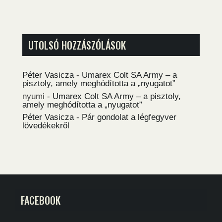
UTOLSÓ HOZZÁSZÓLÁSOK
Péter Vasicza
-
Umarex Colt SA Army – a
pisztoly, amely meghódította a „nyugatot”
nyumi
-
Umarex Colt SA Army – a pisztoly,
amely meghódította a „nyugatot”
Péter Vasicza
-
Pár gondolat a légfegyver
lövedékekről
FACEBOOK