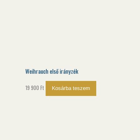
Weihrauch első irányzék
19 900
Ft
Kosárba teszem