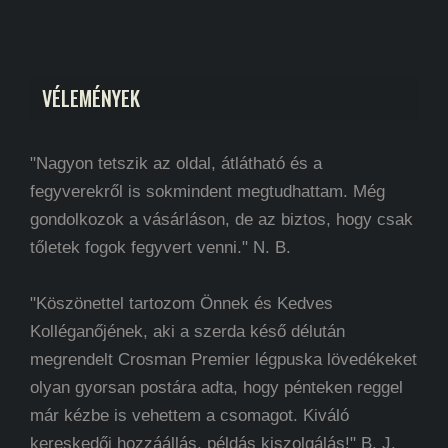
VÉLEMÉNYEK
"Nagyon tetszik az oldal, átlátható és a
fegyverekről is sokmindent megtudhattam. Még
gondolkozok a vásárláson, de az biztos, hogy csak
tőletek fogok fegyvert venni." N. B.
"Köszönettel tartozom Önnek és Kedves
Kolléganőjének, aki a szerda késő délután
megrendelt Crosman Premier légpuska lövedékeket
olyan gyorsan postára adta, hogy pénteken reggel
már kézbe is vehettem a csomagot. Kiváló
kereskedői hozzáállás, példás kiszolgálás!" B. J.