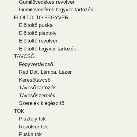
Gumilövedékes revolver
Gumilövedékes fegyver tartozék
ELÖLTÖLTŐ FEGYVER
Elöltöltő puska
Elöltöltő pisztoly
Elöltöltő revolver
Elöltöltő fegyver tartozék
TÁVCSŐ
Fegyvertávcső
Red Dot, Lámpa, Lézer
Keresőtávcső
Távcső tartozék
Távcsőszerelék
Szerelék kiegészítő
TOK
Pisztoly tok
Revolver tok
Puska tok