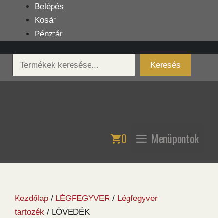
Kilépés
Belépés
a
Kosár
tartalomba
Pénztár
Keresés
Keresés
0
Menüpontok
Kezdőlap
/
LÉGFEGYVER
/
Légfegyver
tartozék
/ LÖVEDÉK