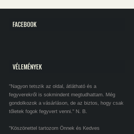
FACEBOOK
VÉLEMÉNYEK
"Nagyon tetszik az oldal, átlátható és a
fegyverekről is sokmindent megtudhattam. Még
gondolkozok a vásárláson, de az biztos, hogy csak
tőletek fogok fegyvert venni." N. B.
"Köszönettel tartozom Önnek és Kedves