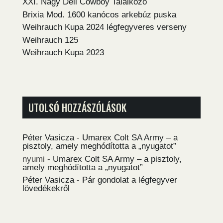
XXI. Nagy Déli Cowboy Találkozó
Brixia Mod. 1600 kanócos arkebúz puska
Weihrauch Kupa 2024 légfegyveres verseny
Weihrauch 125
Weihrauch Kupa 2023
UTOLSÓ HOZZÁSZÓLÁSOK
Péter Vasicza
-
Umarex Colt SA Army – a
pisztoly, amely meghódította a „nyugatot”
nyumi
-
Umarex Colt SA Army – a pisztoly,
amely meghódította a „nyugatot”
Péter Vasicza
-
Pár gondolat a légfegyver
lövedékekről