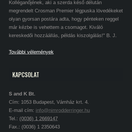
Kolléganőjének, aki a szerda késő délután
megrendelt Crosman Premier légpuska lövedékeket
olyan gyorsan postára adta, hogy pénteken reggel
már kézbe is vehettem a csomagot. Kiváló
kereskedői hozzáállás, példás kiszolgálás!" B. J.
További vélemények
KAPCSOLAT
S and K Bt.
Cím: 1053 Budapest, Vámház krt. 4.
E-mail cím:
info@nimrodderringer.hu
Tel.:
(0036) 1 2669147
Fax.: (0036) 1 2350643