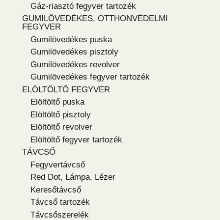
Gáz-riasztó fegyver tartozék
GUMILÖVEDÉKES, OTTHONVÉDELMI
FEGYVER
Gumilövedékes puska
Gumilövedékes pisztoly
Gumilövedékes revolver
Gumilövedékes fegyver tartozék
ELÖLTÖLTŐ FEGYVER
Elöltöltő puska
Elöltöltő pisztoly
Elöltöltő revolver
Elöltöltő fegyver tartozék
TÁVCSŐ
Fegyvertávcső
Red Dot, Lámpa, Lézer
Keresőtávcső
Távcső tartozék
Távcsőszerelék