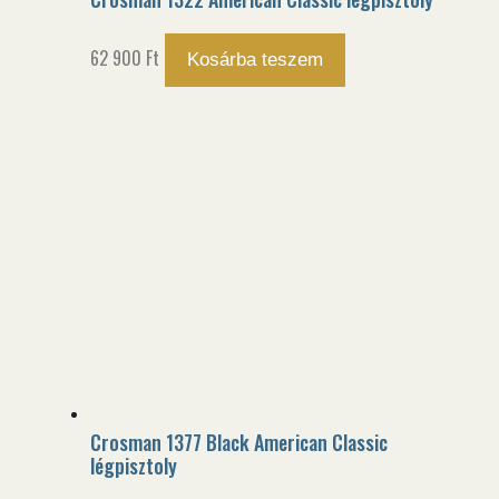
62 900
Ft
Kosárba teszem
Crosman 1377 Black American Classic
légpisztoly