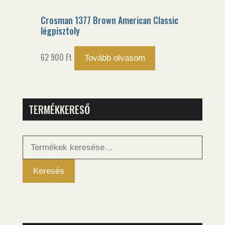
Crosman 1377 Brown American Classic
légpisztoly
62 900
Ft
Tovább olvasom
TERMÉKKERESŐ
Keresés
a
következőre:
Keresés