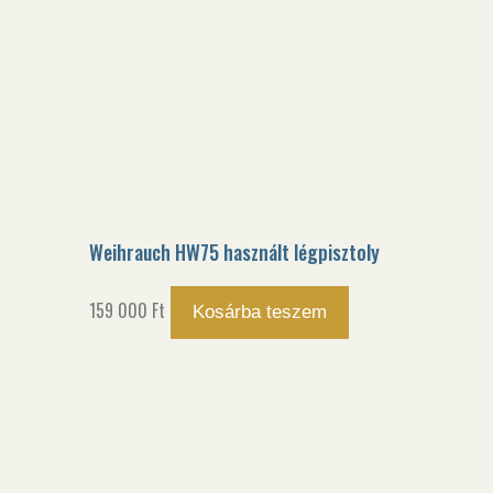
Weihrauch HW75 használt légpisztoly
159 000
Ft
Kosárba teszem