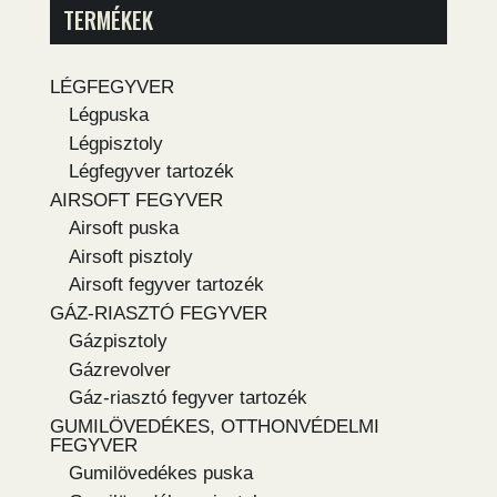
TERMÉKEK
LÉGFEGYVER
Légpuska
Légpisztoly
Légfegyver tartozék
AIRSOFT FEGYVER
Airsoft puska
Airsoft pisztoly
Airsoft fegyver tartozék
GÁZ-RIASZTÓ FEGYVER
Gázpisztoly
Gázrevolver
Gáz-riasztó fegyver tartozék
GUMILÖVEDÉKES, OTTHONVÉDELMI
FEGYVER
Gumilövedékes puska