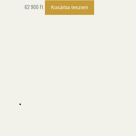
62 900
Ft
Kosárba teszem