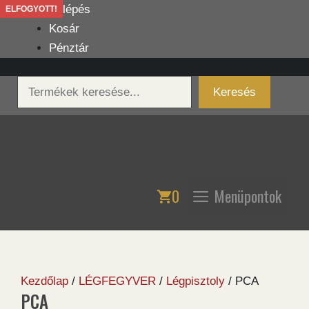
Kilépés
Belépés
ELFOGYOTT!
a
Kosár
tartalomba
Pénztár
Keresés
Keresés
0
Menüpontok
Kezdőlap
/
LÉGFEGYVER
/
Légpisztoly
/ PCA
PCA