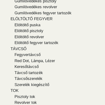
Gumilövedékes pisztoly
Gumilövedékes revolver
Gumilövedékes fegyver tartozék
ELÖLTÖLTŐ FEGYVER
Elöltöltő puska
Elöltöltő pisztoly
Elöltöltő revolver
Elöltöltő fegyver tartozék
TÁVCSŐ
Fegyvertávcső
Red Dot, Lámpa, Lézer
Keresőtávcső
Távcső tartozék
Távcsőszerelék
Szerelék kiegészítő
TOK
Pisztoly tok
Revolver tok