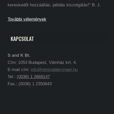
kereskedői hozzáállás, példás kiszolgálás!" B. J.
További vélemények
KAPCSOLAT
S and K Bt.
Cím: 1053 Budapest, Vámház krt. 4.
E-mail cím:
info@nimrodderringer.hu
Tel.:
(0036) 1 2669147
Fax.: (0036) 1 2350643