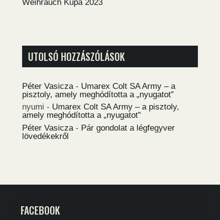
Weihrauch Kupa 2023
UTOLSÓ HOZZÁSZÓLÁSOK
Péter Vasicza
-
Umarex Colt SA Army – a
pisztoly, amely meghódította a „nyugatot”
nyumi
-
Umarex Colt SA Army – a pisztoly,
amely meghódította a „nyugatot”
Péter Vasicza
-
Pár gondolat a légfegyver
lövedékekről
FACEBOOK