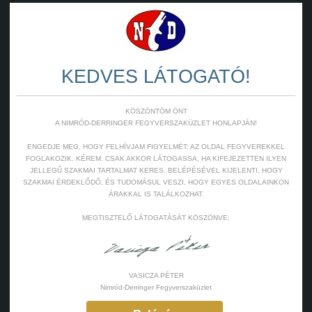
KEDVES LÁTOGATÓ!
KÖSZÖNTÖM ÖNT
A NIMRÓD-DERRINGER FEGYVERSZAKÜZLET HONLAPJÁN!
ENGEDJE MEG, HOGY FELHÍVJAM FIGYELMÉT: AZ OLDAL FEGYVEREKKEL
FOGLAKOZIK. KÉREM, CSAK AKKOR LÁTOGASSA, HA KIFEJEZETTEN ILYEN
JELLEGŰ SZAKMAI TARTALMAT KERES. BELÉPÉSÉVEL KIJELENTI, HOGY
SZAKMAI ÉRDEKLŐDŐ, ÉS TUDOMÁSUL VESZI, HOGY EGYES OLDALAINKON
ÁRAKKAL IS TALÁLKOZHAT.
MEGTISZTELŐ LÁTOGATÁSÁT KÖSZÖNVE:
VASICZA PÉTER
Nimród-Derringer Fegyverszaküzlet