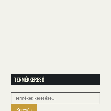
TERMÉKKERESŐ
Keresés
a
következőre:
Keresés