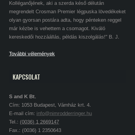
Kolléganőjének, aki a szerda késő délután
megrendelt Crosman Premier légpuska lövedékeket
olyan gyorsan postára adta, hogy pénteken reggel
már kézbe is vehettem a csomagot. Kiváló
kereskedői hozzáállás, példás kiszolgálás!" B. J.
További vélemények
KAPCSOLAT
S and K Bt.
Cím: 1053 Budapest, Vámház krt. 4.
E-mail cím:
info@nimrodderringer.hu
Tel.:
(0036) 1 2669147
Fax.: (0036) 1 2350643