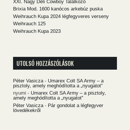
XXI. Nagy Déli Cowboy Találkozó
Brixia Mod. 1600 kanócos arkebúz puska
Weihrauch Kupa 2024 légfegyveres verseny
Weihrauch 125
Weihrauch Kupa 2023
UTOLSÓ HOZZÁSZÓLÁSOK
Péter Vasicza
-
Umarex Colt SA Army – a
pisztoly, amely meghódította a „nyugatot”
nyumi
-
Umarex Colt SA Army – a pisztoly,
amely meghódította a „nyugatot”
Péter Vasicza
-
Pár gondolat a légfegyver
lövedékekről