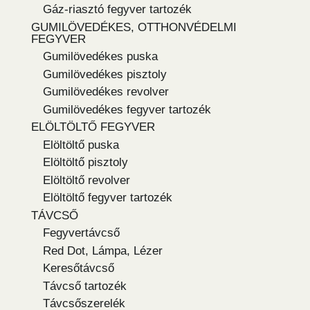
Gáz-riasztó fegyver tartozék
GUMILÖVEDÉKES, OTTHONVÉDELMI
FEGYVER
Gumilövedékes puska
Gumilövedékes pisztoly
Gumilövedékes revolver
Gumilövedékes fegyver tartozék
ELÖLTÖLTŐ FEGYVER
Elöltöltő puska
Elöltöltő pisztoly
Elöltöltő revolver
Elöltöltő fegyver tartozék
TÁVCSŐ
Fegyvertávcső
Red Dot, Lámpa, Lézer
Keresőtávcső
Távcső tartozék
Távcsőszerelék