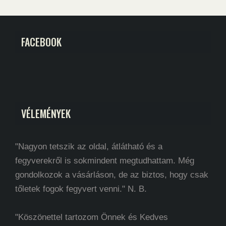
FACEBOOK
VÉLEMÉNYEK
"Nagyon tetszik az oldal, átlátható és a
fegyverekről is sokmindent megtudhattam. Még
gondolkozok a vásárláson, de az biztos, hogy csak
tőletek fogok fegyvert venni." N. B.
"Köszönettel tartozom Önnek és Kedves