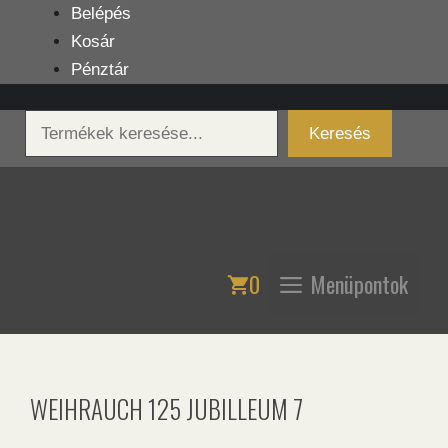
Kilépés
Belépés
a
Kosár
tartalomba
Pénztár
Keresés
Keresés
0
Menüpontok
WEIHRAUCH 125 JUBILLEUM 7