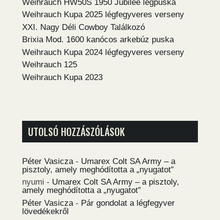
Weihrauch HW50S 1950 Jubilee légpuska
Weihrauch Kupa 2025 légfegyveres verseny
XXI. Nagy Déli Cowboy Találkozó
Brixia Mod. 1600 kanócos arkebúz puska
Weihrauch Kupa 2024 légfegyveres verseny
Weihrauch 125
Weihrauch Kupa 2023
UTOLSÓ HOZZÁSZÓLÁSOK
Péter Vasicza
-
Umarex Colt SA Army – a
pisztoly, amely meghódította a „nyugatot”
nyumi
-
Umarex Colt SA Army – a pisztoly,
amely meghódította a „nyugatot”
Péter Vasicza
-
Pár gondolat a légfegyver
lövedékekről