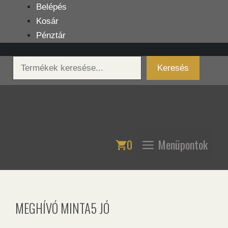
Kilépés
Belépés
a
Kosár
tartalomba
Pénztár
Keresés
Keresés
0
Menüpontok
MEGHÍVÓ MINTA5 JÓ