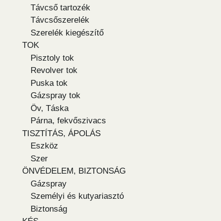
Távcső tartozék
Távcsőszerelék
Szerelék kiegészítő
TOK
Pisztoly tok
Revolver tok
Puska tok
Gázspray tok
Öv, Táska
Párna, fekvőszivacs
TISZTÍTÁS, ÁPOLÁS
Eszköz
Szer
ÖNVÉDELEM, BIZTONSÁG
Gázspray
Személyi és kutyariasztó
Biztonság