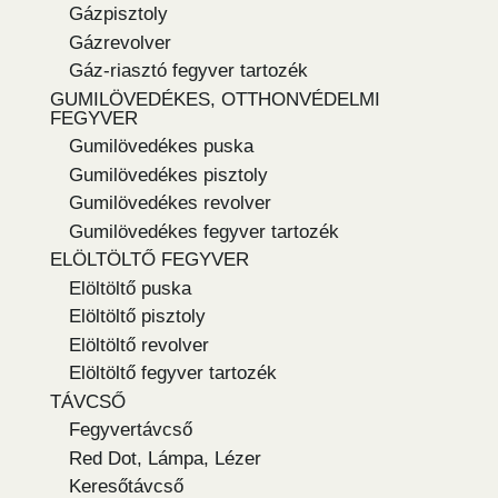
Gázpisztoly
Gázrevolver
Gáz-riasztó fegyver tartozék
GUMILÖVEDÉKES, OTTHONVÉDELMI
FEGYVER
Gumilövedékes puska
Gumilövedékes pisztoly
Gumilövedékes revolver
Gumilövedékes fegyver tartozék
ELÖLTÖLTŐ FEGYVER
Elöltöltő puska
Elöltöltő pisztoly
Elöltöltő revolver
Elöltöltő fegyver tartozék
TÁVCSŐ
Fegyvertávcső
Red Dot, Lámpa, Lézer
Keresőtávcső