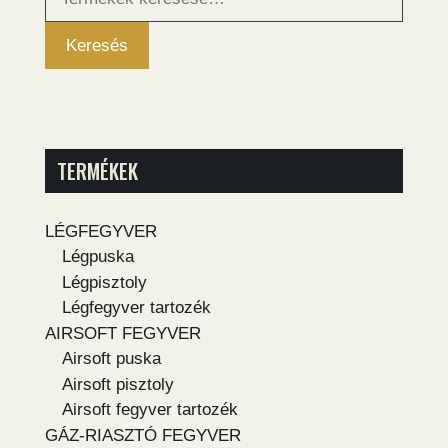
következőre:
Keresés
TERMÉKEK
LÉGFEGYVER
Légpuska
Légpisztoly
Légfegyver tartozék
AIRSOFT FEGYVER
Airsoft puska
Airsoft pisztoly
Airsoft fegyver tartozék
GÁZ-RIASZTÓ FEGYVER