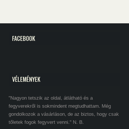
FACEBOOK
VÉLEMÉNYEK
"Nagyon tetszik az oldal, átlátható és a
fegyverekről is sokmindent megtudhattam. Még
gondolkozok a vásárláson, de az biztos, hogy csak
tőletek fogok fegyvert venni." N. B.