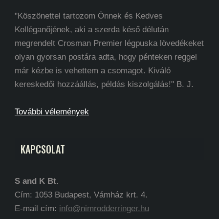
"Köszönettel tartozom Önnek és Kedves
Kolléganőjének, aki a szerda késő délután
megrendelt Crosman Premier légpuska lövedékeket
olyan gyorsan postára adta, hogy pénteken reggel
már kézbe is vehettem a csomagot. Kiváló
kereskedői hozzáállás, példás kiszolgálás!" B. J.
További vélemények
KAPCSOLAT
S and K Bt.
Cím: 1053 Budapest, Vámház krt. 4.
E-mail cím:
info@nimrodderringer.hu