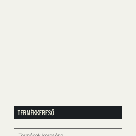
TERMÉKKERESŐ
Keresés
a