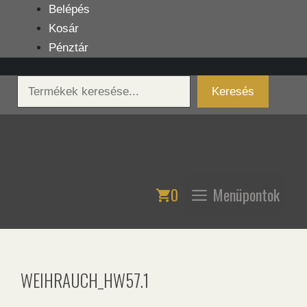
Kilépés
Belépés
a
Kosár
tartalomba
Pénztár
Keresés
Keresés
0
Menüpontok
WEIHRAUCH_HW57.1