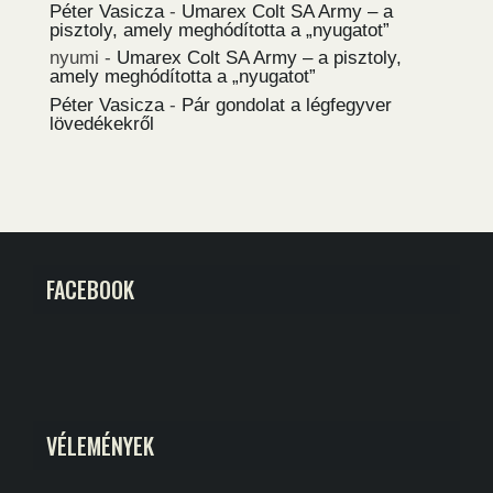
Péter Vasicza
-
Umarex Colt SA Army – a
pisztoly, amely meghódította a „nyugatot”
nyumi
-
Umarex Colt SA Army – a pisztoly,
amely meghódította a „nyugatot”
Péter Vasicza
-
Pár gondolat a légfegyver
lövedékekről
FACEBOOK
VÉLEMÉNYEK