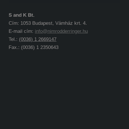
S and K Bt.
Cím: 1053 Budapest, Vámház krt. 4.
E-mail cím:
info@nimrodderringer.hu
Tel.:
(0036) 1 2669147
Fax.: (0036) 1 2350643