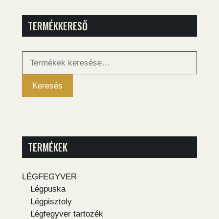
TERMÉKKERESŐ
Keresés
a
következőre:
Keresés
TERMÉKEK
LÉGFEGYVER
Légpuska
Légpisztoly
Légfegyver tartozék