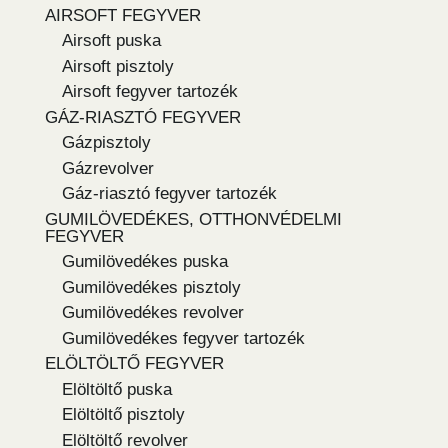
AIRSOFT FEGYVER
Airsoft puska
Airsoft pisztoly
Airsoft fegyver tartozék
GÁZ-RIASZTÓ FEGYVER
Gázpisztoly
Gázrevolver
Gáz-riasztó fegyver tartozék
GUMILÖVEDÉKES, OTTHONVÉDELMI
FEGYVER
Gumilövedékes puska
Gumilövedékes pisztoly
Gumilövedékes revolver
Gumilövedékes fegyver tartozék
ELÖLTÖLTŐ FEGYVER
Elöltöltő puska
Elöltöltő pisztoly
Elöltöltő revolver