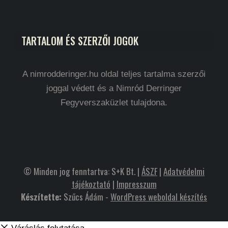
TARTALOM ÉS SZERZŐI JOGOK
A nimrodderinger.hu oldal teljes tartalma szerzői
joggal védett és a Nimród Derringer
Fegyverszaküzlet tulajdona.
© Minden jog fenntartva: S+K Bt. |
ÁSZF
|
Adatvédelmi
tájékoztató
|
Impresszum
Készítette:
Szűcs Ádám -
WordPress weboldal készítés