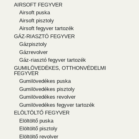
AIRSOFT FEGYVER
Airsoft puska
Airsoft pisztoly
Airsoft fegyver tartozék
GÁZ-RIASZTÓ FEGYVER
Gázpisztoly
Gázrevolver
Gáz-riasztó fegyver tartozék
GUMILÖVEDÉKES, OTTHONVÉDELMI
FEGYVER
Gumilövedékes puska
Gumilövedékes pisztoly
Gumilövedékes revolver
Gumilövedékes fegyver tartozék
ELÖLTÖLTŐ FEGYVER
Elöltöltő puska
Elöltöltő pisztoly
Elöltöltő revolver