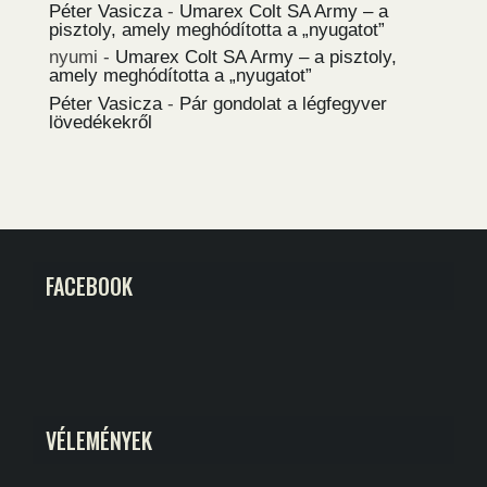
Péter Vasicza
-
Umarex Colt SA Army – a
pisztoly, amely meghódította a „nyugatot”
nyumi
-
Umarex Colt SA Army – a pisztoly,
amely meghódította a „nyugatot”
Péter Vasicza
-
Pár gondolat a légfegyver
lövedékekről
FACEBOOK
VÉLEMÉNYEK