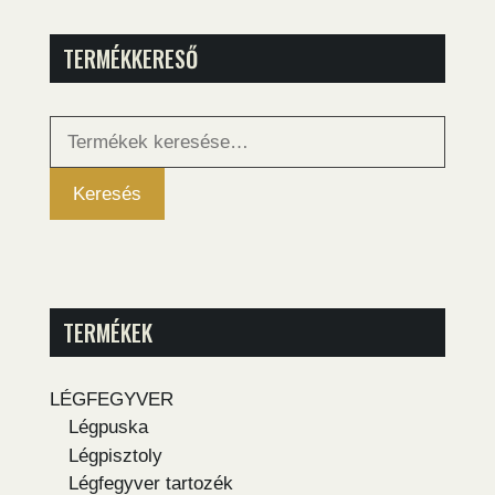
TERMÉKKERESŐ
Keresés
a
következőre:
Keresés
TERMÉKEK
LÉGFEGYVER
Légpuska
Légpisztoly
Légfegyver tartozék