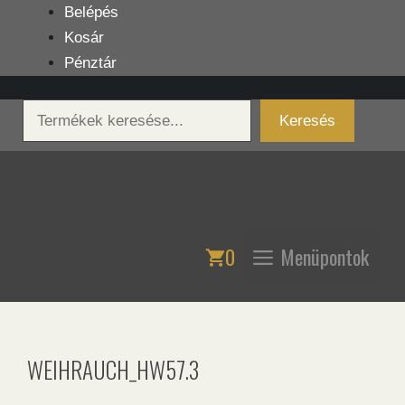
Kilépés
Belépés
a
Kosár
tartalomba
Pénztár
Keresés
Keresés
0
Menüpontok
WEIHRAUCH_HW57.3