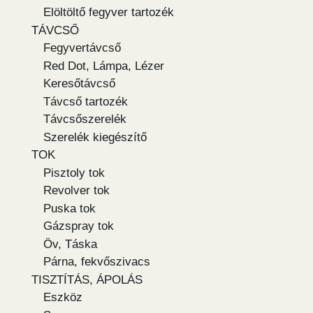
Elöltöltő fegyver tartozék
TÁVCSŐ
Fegyvertávcső
Red Dot, Lámpa, Lézer
Keresőtávcső
Távcső tartozék
Távcsőszerelék
Szerelék kiegészítő
TOK
Pisztoly tok
Revolver tok
Puska tok
Gázspray tok
Öv, Táska
Párna, fekvőszivacs
TISZTÍTÁS, ÁPOLÁS
Eszköz