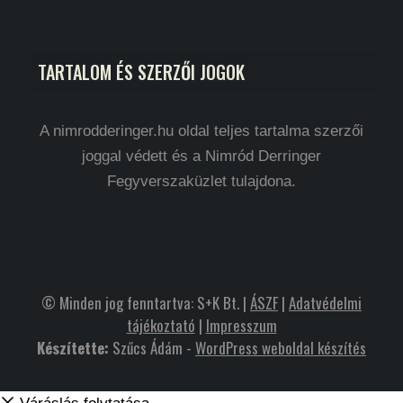
TARTALOM ÉS SZERZŐI JOGOK
A nimrodderinger.hu oldal teljes tartalma szerzői
joggal védett és a Nimród Derringer
Fegyverszaküzlet tulajdona.
© Minden jog fenntartva: S+K Bt. |
ÁSZF
|
Adatvédelmi
tájékoztató
|
Impresszum
Készítette:
Szűcs Ádám -
WordPress weboldal készítés