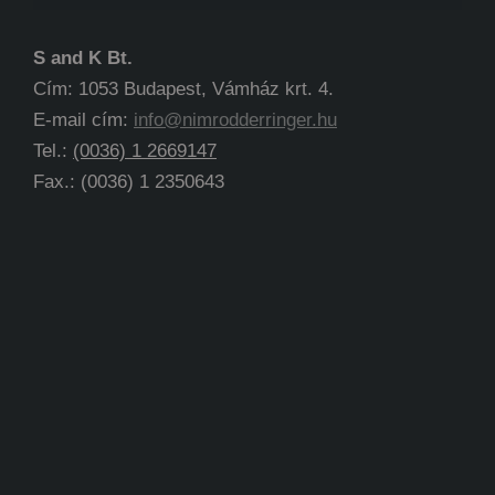
S and K Bt.
Cím: 1053 Budapest, Vámház krt. 4.
E-mail cím:
info@nimrodderringer.hu
Tel.:
(0036) 1 2669147
Fax.: (0036) 1 2350643