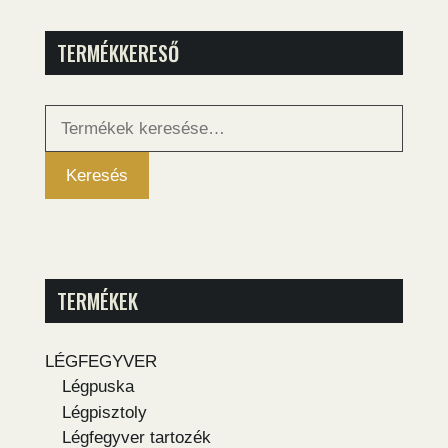
TERMÉKKERESŐ
Keresés
a
következőre:
Keresés
TERMÉKEK
LÉGFEGYVER
Légpuska
Légpisztoly
Légfegyver tartozék