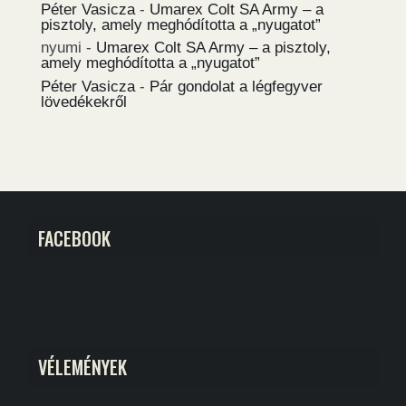
Péter Vasicza
-
Umarex Colt SA Army – a
pisztoly, amely meghódította a „nyugatot”
nyumi
-
Umarex Colt SA Army – a pisztoly,
amely meghódította a „nyugatot”
Péter Vasicza
-
Pár gondolat a légfegyver
lövedékekről
FACEBOOK
VÉLEMÉNYEK