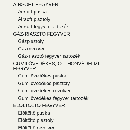
AIRSOFT FEGYVER
Airsoft puska
Airsoft pisztoly
Airsoft fegyver tartozék
GÁZ-RIASZTÓ FEGYVER
Gázpisztoly
Gázrevolver
Gáz-riasztó fegyver tartozék
GUMILÖVEDÉKES, OTTHONVÉDELMI
FEGYVER
Gumilövedékes puska
Gumilövedékes pisztoly
Gumilövedékes revolver
Gumilövedékes fegyver tartozék
ELÖLTÖLTŐ FEGYVER
Elöltöltő puska
Elöltöltő pisztoly
Elöltöltő revolver