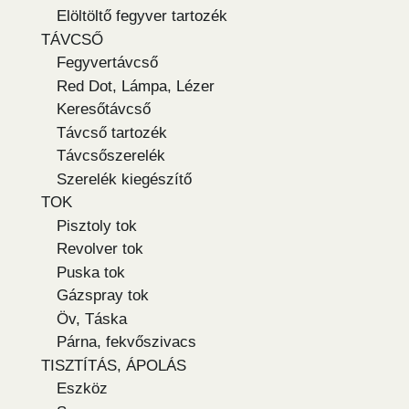
Elöltöltő fegyver tartozék
TÁVCSŐ
Fegyvertávcső
Red Dot, Lámpa, Lézer
Keresőtávcső
Távcső tartozék
Távcsőszerelék
Szerelék kiegészítő
TOK
Pisztoly tok
Revolver tok
Puska tok
Gázspray tok
Öv, Táska
Párna, fekvőszivacs
TISZTÍTÁS, ÁPOLÁS
Eszköz