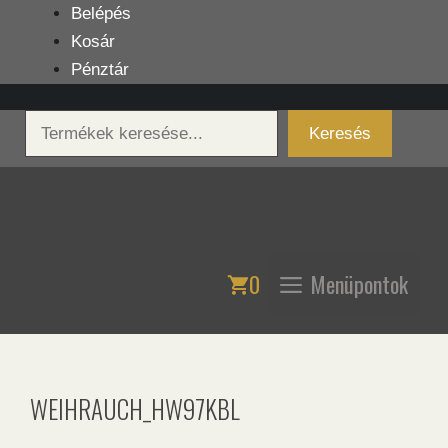
Kilépés
Belépés
a
Kosár
tartalomba
Pénztár
Keresés
Keresés
0
Menüpontok
WEIHRAUCH_HW97KBL