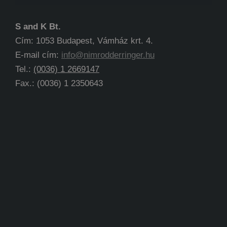
S and K Bt.
Cím: 1053 Budapest, Vámház krt. 4.
E-mail cím:
info@nimrodderringer.hu
Tel.:
(0036) 1 2669147
Fax.: (0036) 1 2350643