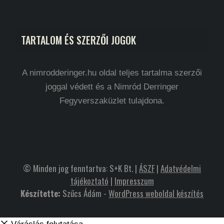
TARTALOM ÉS SZERZŐI JOGOK
A nimrodderinger.hu oldal teljes tartalma szerzői
joggal védett és a Nimród Derringer
Fegyverszaküzlet tulajdona.
© Minden jog fenntartva: S+K Bt. |
ÁSZF
|
Adatvédelmi
tájékoztató
|
Impresszum
Készítette:
Szűcs Ádám -
WordPress weboldal készítés