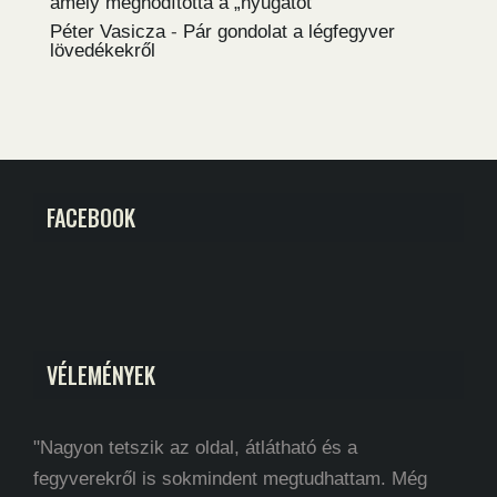
amely meghódította a „nyugatot”
Péter Vasicza
-
Pár gondolat a légfegyver
lövedékekről
FACEBOOK
VÉLEMÉNYEK
"Nagyon tetszik az oldal, átlátható és a
fegyverekről is sokmindent megtudhattam. Még