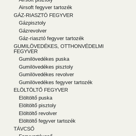
Airsoft fegyver tartozék
GÁZ-RIASZTÓ FEGYVER
Gázpisztoly
Gázrevolver
Gáz-riasztó fegyver tartozék
GUMILÖVEDÉKES, OTTHONVÉDELMI
FEGYVER
Gumilövedékes puska
Gumilövedékes pisztoly
Gumilövedékes revolver
Gumilövedékes fegyver tartozék
ELÖLTÖLTŐ FEGYVER
Elöltöltő puska
Elöltöltő pisztoly
Elöltöltő revolver
Elöltöltő fegyver tartozék
TÁVCSŐ