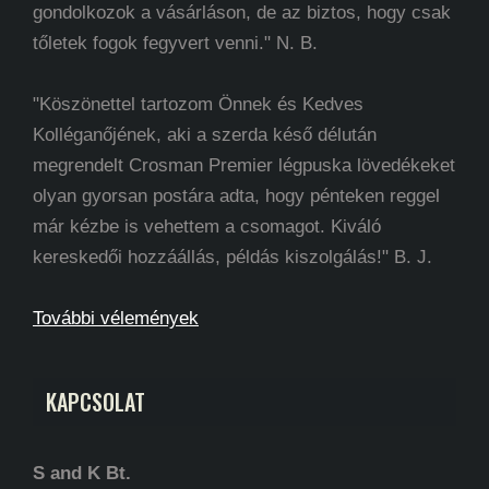
gondolkozok a vásárláson, de az biztos, hogy csak
tőletek fogok fegyvert venni." N. B.
"Köszönettel tartozom Önnek és Kedves
Kolléganőjének, aki a szerda késő délután
megrendelt Crosman Premier légpuska lövedékeket
olyan gyorsan postára adta, hogy pénteken reggel
már kézbe is vehettem a csomagot. Kiváló
kereskedői hozzáállás, példás kiszolgálás!" B. J.
További vélemények
KAPCSOLAT
S and K Bt.