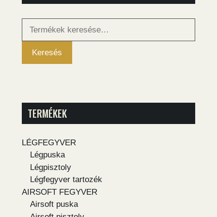
Keresés
a
következőre:
Keresés
TERMÉKEK
LÉGFEGYVER
Légpuska
Légpisztoly
Légfegyver tartozék
AIRSOFT FEGYVER
Airsoft puska
Airsoft pisztoly