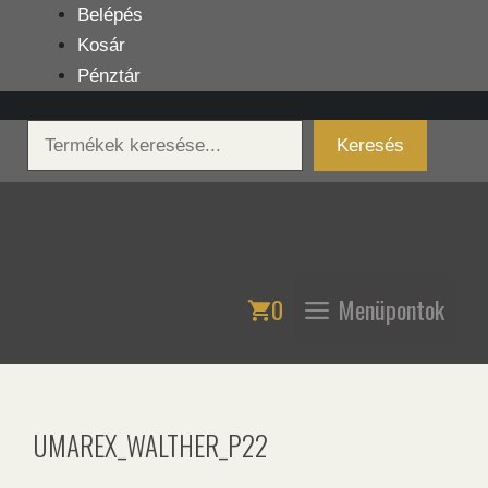
Kilépés
Belépés
a
Kosár
tartalomba
Pénztár
Keresés
Keresés
0
Menüpontok
UMAREX_WALTHER_P22