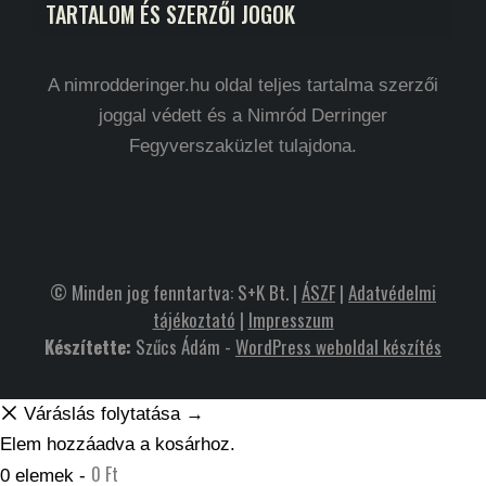
TARTALOM ÉS SZERZŐI JOGOK
A nimrodderinger.hu oldal teljes tartalma szerzői
joggal védett és a Nimród Derringer
Fegyverszaküzlet tulajdona.
© Minden jog fenntartva: S+K Bt. |
ÁSZF
|
Adatvédelmi
tájékoztató
|
Impresszum
Készítette:
Szűcs Ádám -
WordPress weboldal készítés
Váráslás folytatása →
Elem hozzáadva a kosárhoz.
0
Ft
0 elemek -