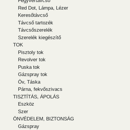
Fegyvertávcső
Red Dot, Lámpa, Lézer
Keresőtávcső
Távcső tartozék
Távcsőszerelék
Szerelék kiegészítő
TOK
Pisztoly tok
Revolver tok
Puska tok
Gázspray tok
Öv, Táska
Párna, fekvőszivacs
TISZTÍTÁS, ÁPOLÁS
Eszköz
Szer
ÖNVÉDELEM, BIZTONSÁG
Gázspray